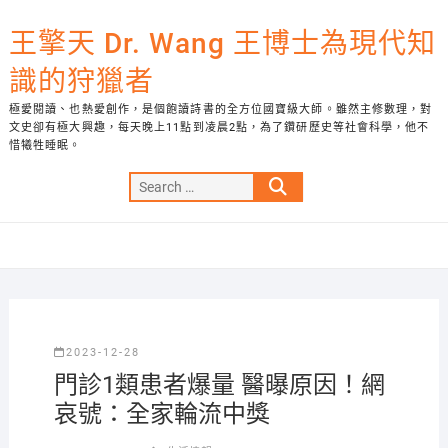
Skip
to
王擎天 Dr. Wang 王博士為現代知
content
識的狩獵者
極愛閱讀、也熱愛創作，是個飽讀詩書的全方位國寶級大師。雖然主修數理，對
文史卻有極大興趣，每天晚上11點到凌晨2點，為了鑽研歷史等社會科學，他不
惜犧牲睡眠。
Search
…
2023-12-28
門診1類患者爆量 醫曝原因！網
哀號：全家輪流中獎