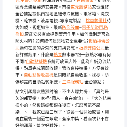
乳
,
生薑洗髮精
,控油清爽不乾澀，
台南熱泵
、屏東地
區專業熱泵製造安裝廠。南投
東元服務站
家電維修
全台據點提供南投地區維修冷氣機、電冰箱、洗衣
機、乾衣機、液晶電視..等家電製品。
桃園葬儀社
待
客如親、視逝如生，最新
防盜設備
–
電子防盜門
,
防
盜扣
,智能安裝有效達到警示作用。如何識別是否為
防火材料? 如何確何建築物安全重要性?
板橋禮儀公
司
適時在您的身旁的支持與安慰。
板橋葬儀公司
最
新評鑑結果．什麼是
熱泵
熱水器?跟一般熱水器有何
不同?
自動點餐機
系統可放置店外，能為店舖分流結
帳，點單完成隨即收銀，營收直接進帳，方便有效
率。
自動點餐收銀機
是同時能自動收銀、找零、防
偽辨識的自助點餐系統，
三洋服務站
-全台據點；
貼文引起網友熱烈討論，不少人爆共鳴，「真的是
欠的都要還，家裡4個人一直在輪流」、「大的結束
換小的，然後媽媽都跟在後面，怎麼可能不感
染」、「我家已經三周了，從第一個開始感冒，到
現在最後一個還在咳嗽，全家中獎，看兩次都不會
好的那種，這次好難好」。