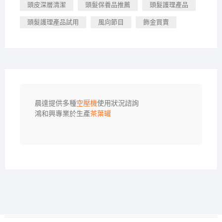
頭皮深層清潔
頭髮保養品推薦
頭髮護理產品
頭髮護理產品試用
風向節目
飾金買賣
晨達提供多種
空壓機
使用狀況諮詢

鴻和興專業於生產
茶葉罐