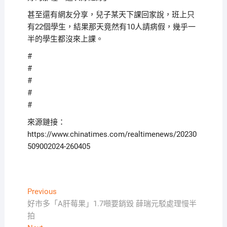
甚至還有網友分享，兒子某天下課回家說，班上只
有22個學生，結果那天竟然有10人請病假，幾乎一
半的學生都沒來上課。
#
#
#
#
#
來源鏈接：
https://www.chinatimes.com/realtimenews/20230
509002024-260405
文
Previous
Previous
post:
好市多「A肝莓果」1.7噸要銷毀 薛瑞元駁處理慢半
章
拍
導