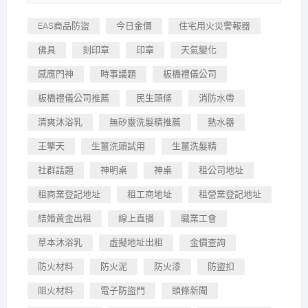
EAS商品防盜
今日金價
住宅用火災警報器
佛具
刻印章
印章
天氣變化
感應門神
時事議題
板橋禮儀公司
板橋禮儀公司推薦
民生頭條
消防水帶
清爽沐浴乳
無矽靈洗髮精推薦
熱水器
王擎天
生薑洗頭試用
生薑洗髮精
社群話題
神明桌
神桌
租公司地址
租商業登記地址
租工商地址
租營業登記地址
結婚黃金出租
線上直播
職業工會
草本沐浴乳
虛擬地址出租
金價查詢
防火材料
防火泥
防火漆
防盜扣
阻火材料
電子防盜門
頭條新聞