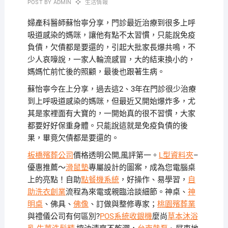
POST BY
ADMIN
生活情報
婦產科醫師蘇怡寧分享，門診最近治療到很多上呼
吸道感染的媽咪，讓他有點不太習慣，只能說免疫
負債，欠債都是要還的，引起大批家長爆共鳴，不
少人哀嚎說，一家人輪流感冒，大的結束換小的，
媽媽忙前忙後的照顧，最後也跟著生病。
蘇怡寧今在上分享，過去這2、3年在門診很少治療
到上呼吸道感染的媽咪，但最近又開始爆炸多，尤
其是家裡面有大寶的，一開始真的很不習慣，大家
都要好好保重身體。只能說這就是免疫負債的後
果，畢竟欠債都是要還的。
板橋殯葬公司
價格透明公開,風評第一。
L型資料夾
–
優惠推薦～
滑鼠墊
專屬設計的圖案，成為您電腦桌
上的亮點！自助
點餐機系統
，好操作、易學習，
自
助洗衣創業
流程為來電或親臨洽談細節。神桌、
神
明桌
、佛具、
佛像
、訂做與整修專家；
桃園殯葬業
與禮儀公司有何區別?
POS系統收銀機
麼尚
草本沐浴