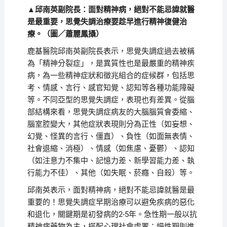
▲邱南英副院長：面對精神病，絕對不能忌諱就醫
是最重要，思覺失調治療要趁早進行精神復健治
療。（圖／蕭麗鳳攝）
鹿基醫院邱南英副院長表示，思覺失調症過去被稱
為「精神分裂症」，是異質性也是最嚴重的精神疾
病，為一些精神症狀和徵兆組合的症候群，包括思
考、情感、言行、感官知覺、認知等各種功能障礙
等。不同亞型的思覺失調症，表現也有差異。從腦
部結構來看，思覺失調症病友的大腦腦質會委縮、
腦室腔變大，其他症狀表現則分為正性（如妄想、
幻覺、怪異的言行、僵直）、負性（如面無表情、
社會退縮、消極）、情感（如焦慮、憂鬱）、認知
（如注意力不集中、記憶力差、新學習能力差、執
行能力不佳）、其他（如失眠、菸癮、自殺）等。
邱南英表示，面對精神病，絕對不能忌諱就醫是最
重要的！思覺失調症早期治療可以避免疾病的惡化
和退化，關鍵期是初發病的2-5年。急性期一般以抗
精神病藥物為主，搭配心理社會處置；慢性期則進