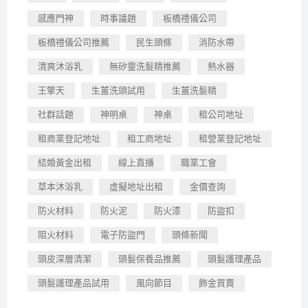
感應門神
時事議題
板橋禮儀公司
板橋禮儀公司推薦
民生頭條
消防水帶
清爽沐浴乳
無矽靈洗髮精推薦
熱水器
王擎天
生薑洗頭試用
生薑洗髮精
社群話題
神明桌
神桌
租公司地址
租商業登記地址
租工商地址
租營業登記地址
結婚黃金出租
線上直播
職業工會
草本沐浴乳
虛擬地址出租
金價查詢
防火材料
防火泥
防火漆
防盜扣
阻火材料
電子防盜門
頭條新聞
頭皮深層清潔
頭髮保養品推薦
頭髮護理產品
頭髮護理產品試用
風向節目
飾金買賣