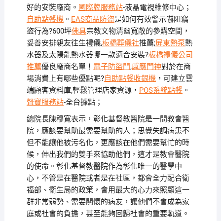
好的安裝廠商。
國際牌服務站
-液晶電視維修中心；
自助點餐機
。
EAS商品防盜
是如何有效警示嚇阻竊
盜行為?600坪
佛具
宗教文物清幽寬敞的參購空間，
妥善安排親友往生禮儀,
板橋葬儀社
推薦;
屏東熱泵
熱
水器及太陽能熱水器哪一款適合安裝?
板橋禮儀公司
推薦
優良廠商名單！
電子防盜門
,
感應門神
對於在商
場消費上有哪些優點呢?
自助點餐收銀機
，可建立雲
端顧客資料庫,輕鬆管理店家資源，
POS系統點餐
。
聲寶服務站
-全台據點；
總院長陳穆寬表示，彰化基督教醫院是一間教會醫
院，應該要幫助最需要幫助的人；思覺失調病患不
但不能讓他被污名化，更應該在他們需要幫忙的時
候，伸出我們的雙手來協助他們，這才是教會醫院
的使命。彰化基督教醫院作為彰化唯一的醫學中
心，不管是在醫院或者是在社區，都會全力配合衛
福部、衛生局的政策，會用最大的心力來照顧這一
群非常弱勢、需要關懷的病友，讓他們不會成為家
庭或社會的負擔，甚至能夠回歸社會的重要軌道。