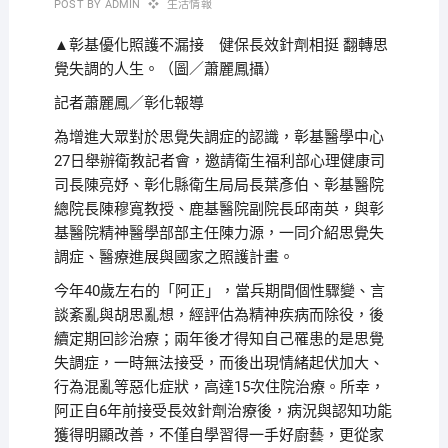
POST BY
ADMIN
生活情報
▲彰基優化照護不漏接 健保長效針劑相挺 翻轉思
覺失調的人生。（圖／蕭麗鳳攝）
記者蕭麗鳳／彰化報導
為增進大眾對於思覺失調症的認識，彰基醫學中心
27日舉辦衛教記者會，邀請衛生福利部心理健康司
司長陳亮妤、彰化縣衛生局局長葉彥伯、彰基醫院
總院長陳穆寬教授、鹿基醫院副院長邱南英，與彰
基醫院精神醫學部部主任陳力源，一同介紹思覺失
調症、醫療進展與國家之照護計畫。
今年40歲左右的「阿正」，當兵期間個性驟變、言
談紊亂與胡思亂想，經評估為精神疾病而除役，後
續定期回診治療；兩年後才得知自己罹患的是思覺
失調症，一時無法接受，而後出現情緒起伏加大、
行為混亂等惡化症狀，高達15次住院治療。所幸，
阿正自6年前接受長效針劑治療後，病況與認知功能
獲得明顯改善，不僅自學習得一手好廚藝，更從家