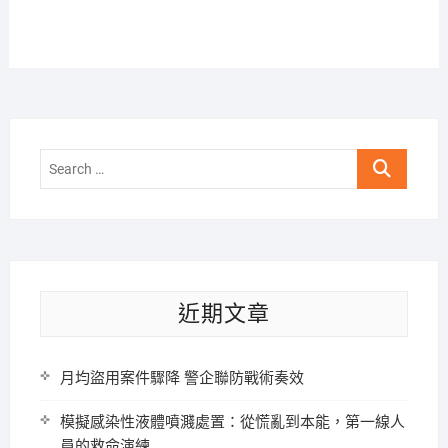
Search
…
近期文章
月均盜用案件驟降 警企聯防戰術奏效
模擬感染性液體噴濺處置：從慌亂到本能，第一線人
員的救命演練