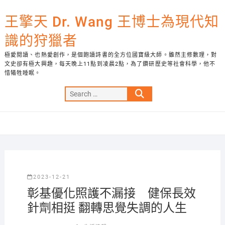
Skip
to
王擎天 Dr. Wang 王博士為現代知
content
識的狩獵者
極愛閱讀、也熱愛創作，是個飽讀詩書的全方位國寶級大師。雖然主修數理，對
文史卻有極大興趣，每天晚上11點到凌晨2點，為了鑽研歷史等社會科學，他不
惜犧牲睡眠。
Search
…
2023-12-21
彰基優化照護不漏接 健保長效
針劑相挺 翻轉思覺失調的人生