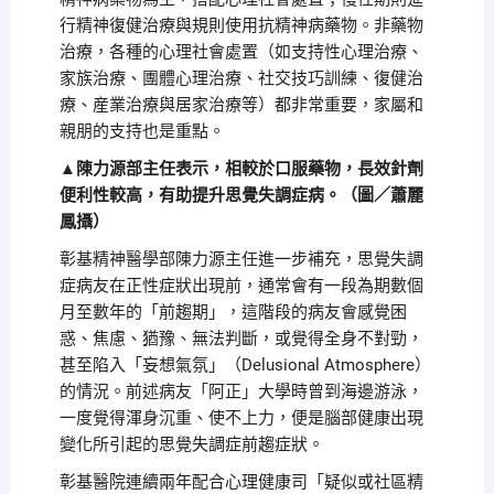
行精神復健治療與規則使用抗精神病藥物。非藥物
治療，各種的心理社會處置（如支持性心理治療、
家族治療、團體心理治療、社交技巧訓練、復健治
療、産業治療與居家治療等）都非常重要，家屬和
親朋的支持也是重點。
▲陳力源部主任表示，相較於口服藥物，長效針劑
便利性較高，有助提升思覺失調症病。（圖／蕭麗
鳳攝）
彰基精神醫學部陳力源主任進一步補充，思覺失調
症病友在正性症狀出現前，通常會有一段為期數個
月至數年的「前趨期」，這階段的病友會感覺困
惑、焦慮、猶豫、無法判斷，或覺得全身不對勁，
甚至陷入「妄想氣氛」（Delusional Atmosphere）
的情況。前述病友「阿正」大學時曾到海邊游泳，
一度覺得渾身沉重、使不上力，便是腦部健康出現
變化所引起的思覺失調症前趨症狀。
彰基醫院連續兩年配合心理健康司「疑似或社區精