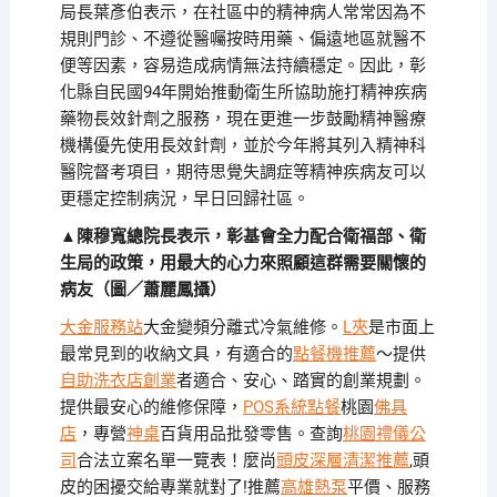
局長葉彥伯表示，在社區中的精神病人常常因為不
規則門診、不遵從醫囑按時用藥、偏遠地區就醫不
便等因素，容易造成病情無法持續穩定。因此，彰
化縣自民國94年開始推動衛生所協助施打精神疾病
藥物長效針劑之服務，現在更進一步鼓勵精神醫療
機構優先使用長效針劑，並於今年將其列入精神科
醫院督考項目，期待思覺失調症等精神疾病友可以
更穩定控制病況，早日回歸社區。
▲陳穆寬總院長表示，彰基會全力配合衛福部、衛
生局的政策，用最大的心力來照顧這群需要關懷的
病友（圖／蕭麗鳳攝）
大金服務站
大金變頻分離式冷氣維修。
L夾
是市面上
最常見到的收納文具，有適合的
點餐機推薦
～提供
自助洗衣店創業
者適合、安心、踏實的創業規劃。
提供最安心的維修保障，
POS系統點餐
桃園
佛具
店
，專營
神桌
百貨用品批發零售。查詢
桃園禮儀公
司
合法立案名單一覽表！麼尚
頭皮深層清潔推薦
,頭
皮的困擾交給專業就對了!推薦
高雄熱泵
平價、服務