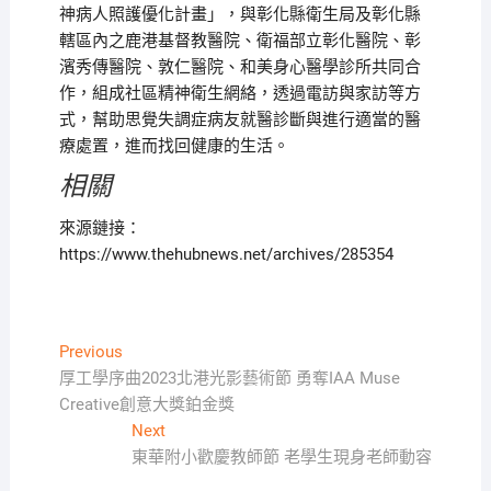
神病人照護優化計畫」，與彰化縣衛生局及彰化縣
轄區內之鹿港基督教醫院、衛福部立彰化醫院、彰
濱秀傳醫院、敦仁醫院、和美身心醫學診所共同合
作，組成社區精神衛生網絡，透過電訪與家訪等方
式，幫助思覺失調症病友就醫診斷與進行適當的醫
療處置，進而找回健康的生活。
相關
來源鏈接：
https://www.thehubnews.net/archives/285354
文
Previous
Previous
post:
厚工學序曲2023北港光影藝術節 勇奪IAA Muse
章
Creative創意大獎鉑金獎
導
Next
Next
覽
post:
東華附小歡慶教師節 老學生現身老師動容