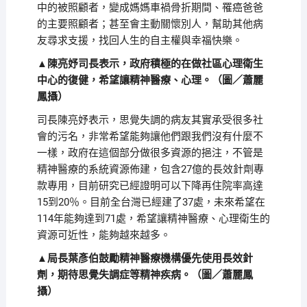
中的被照顧者，變成媽媽車禍骨折期間、罹癌爸爸
的主要照顧者；甚至會主動關懷別人，幫助其他病
友尋求支援，找回人生的自主權與幸福快樂。
▲陳亮妤司長表示，政府積極的在做社區心理衛生
中心的復健，希望讓精神醫療、心理。（圖／蕭麗
鳳攝）
司長陳亮妤表示，思覺失調的病友其實承受很多社
會的污名，非常希望能夠讓他們跟我們沒有什麼不
一樣，政府在這個部分做很多資源的挹注，不管是
精神醫療的系統資源佈建，包含27億的長效針劑專
款專用，目前研究已經證明可以下降再住院率高達
15到20％。目前全台灣已經建了37處，未來希望在
114年能夠達到71處，希望讓精神醫療、心理衛生的
資源可近性，能夠越來越多。
▲局長葉彥伯鼓勵精神醫療機構優先使用長效針
劑，期待思覺失調症等精神疾病。（圖／蕭麗鳳
攝）