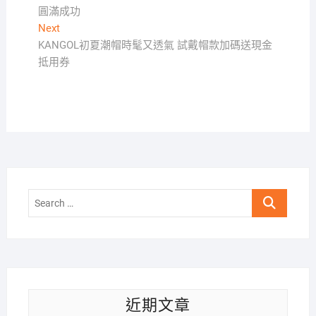
章
圓滿成功
導
Next
Next
覽
post:
KANGOL初夏潮帽時髦又透氣 試戴帽款加碼送現金
抵用券
Search
…
近期文章