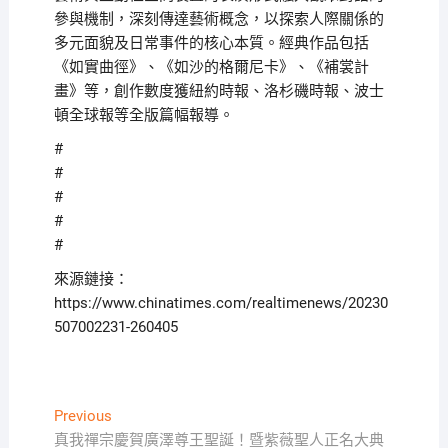
參與機制，深刻傳達藝術概念，以探索人際關係的
多元面貌及日常事件的核心本質。經典作品包括
《如實曲徑》、《如沙的格爾尼卡》、《補裳計
畫》等，創作數度獲紐約時報、洛杉磯時報、波士
頓全球報等全版篇幅報導。
#
#
#
#
#
來源鏈接：
https://www.chinatimes.com/realtimenews/20230
507002231-260405
文
Previous
Previous
post:
真我禪宗慶賀廣澤尊王聖誕！暨紫薇聖人正名大典