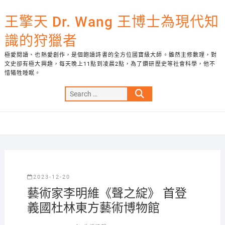
Skip
to
王擎天 Dr. Wang 王博士為現代知
content
識的狩獵者
極愛閱讀、也熱愛創作，是個飽讀詩書的全方位國寶級大師。雖然主修數理，對
文史卻有極大興趣，每天晚上11點到凌晨2點，為了鑽研歷史等社會科學，他不
惜犧牲睡眠。
Search
…
2023-12-20
藝術家李明維《聲之綻》 首登
義國杜林東方藝術博物館