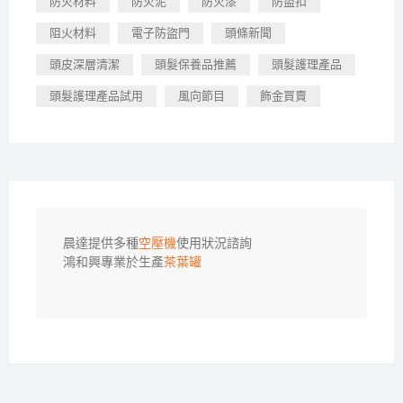
防火材料
防火泥
防火漆
防盜扣
阻火材料
電子防盜門
頭條新聞
頭皮深層清潔
頭髮保養品推薦
頭髮護理產品
頭髮護理產品試用
風向節目
飾金買賣
晨達提供多種
空壓機
使用狀況諮詢

鴻和興專業於生產
茶葉罐