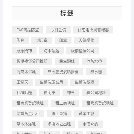
標籤
EAS商品防盜
今日金價
住宅用火災警報器
佛具
刻印章
印章
天氣變化
感應門神
時事議題
板橋禮儀公司
板橋禮儀公司推薦
民生頭條
消防水帶
清爽沐浴乳
無矽靈洗髮精推薦
熱水器
王擎天
生薑洗頭試用
生薑洗髮精
社群話題
神明桌
神桌
租公司地址
租商業登記地址
租工商地址
租營業登記地址
結婚黃金出租
線上直播
職業工會
草本沐浴乳
虛擬地址出租
金價查詢