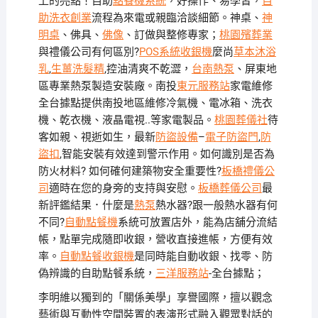
上的亮點！自助
點餐機系統
，好操作、易學習，
自
助洗衣創業
流程為來電或親臨洽談細節。神桌、
神
明桌
、佛具、
佛像
、訂做與整修專家；
桃園殯葬業
與禮儀公司有何區別?
POS系統收銀機
麼尚
草本沐浴
乳
,
生薑洗髮精
,控油清爽不乾澀，
台南熱泵
、屏東地
區專業熱泵製造安裝廠。南投
東元服務站
家電維修
全台據點提供南投地區維修冷氣機、電冰箱、洗衣
機、乾衣機、液晶電視..等家電製品。
桃園葬儀社
待
客如親、視逝如生，最新
防盜設備
–
電子防盜門
,
防
盜扣
,智能安裝有效達到警示作用。如何識別是否為
防火材料? 如何確何建築物安全重要性?
板橋禮儀公
司
適時在您的身旁的支持與安慰。
板橋葬儀公司
最
新評鑑結果．什麼是
熱泵
熱水器?跟一般熱水器有何
不同?
自動點餐機
系統可放置店外，能為店舖分流結
帳，點單完成隨即收銀，營收直接進帳，方便有效
率。
自動點餐收銀機
是同時能自動收銀、找零、防
偽辨識的自助點餐系統，
三洋服務站
-全台據點；
李明維以獨到的「關係美學」享譽國際，擅以觀念
藝術與互動性空間裝置的表演形式融入觀眾對話的