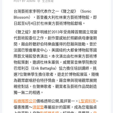
POST BY
ADMIN
生活情報
台灣藝術家李明代表作之一《聲之綻》（Sonic
Blossom），首登義大利杜林東方藝術博物館，即
日起至6月4日於杜林東方藝術博物館獻唱。
《聲之綻》是李明維於2013年受南韓首爾國立現當
代藝術館委任之作，創作靈感始於照顧病母康復期
間，藉由聆聽舒伯特樂曲獲得的慰藉與鼓勵。曾於
法國巴黎龐畢度中心、美國紐約大都會博物館等國
際藝文場館發表演出。本次演出由杜林東方藝術博
物館策劃，邀請杜林朱塞佩・威爾第音樂學院教授
巴塔利亞（Erik Battaglia）協力擔任培訓講師，挑
選7位聲樂學生擔任歌者，遊走於博物館展區，隨機
為觀眾獻唱舒伯特抒情曲，藉音樂與現場觀眾展開
親密對話，在聲樂歌者、觀賞者及藝術作品間創造
獨一無二的相遇。
板橋殯葬公司
價格透明公開,風評第一。
L型資料夾
–
優惠推薦～
滑鼠墊
專屬設計的圖案，成為您電腦桌