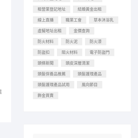
租營業登記地址
結婚黃金出租
線上直播
職業工會
草本沐浴乳
虛擬地址出租
金價查詢
防火材料
防火泥
防火漆
防盜扣
阻火材料
電子防盜門
頭條新聞
頭皮深層清潔
頭髮保養品推薦
頭髮護理產品
頭髮護理產品試用
風向節目
爐
飾金買賣