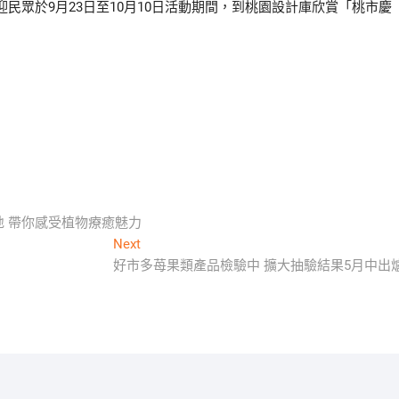
民眾於9月23日至10月10日活動期間，到桃園設計庫欣賞「桃市慶
地 帶你感受植物療癒魅力
Next
Next
post:
好市多苺果類產品檢驗中 擴大抽驗結果5月中出