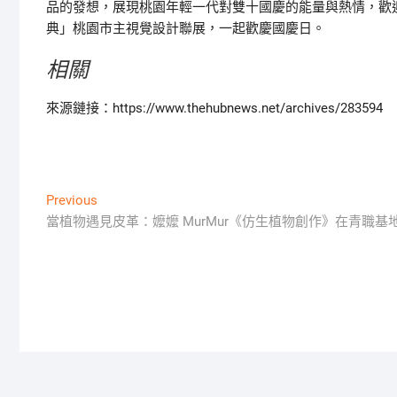
品的發想，展現桃園年輕一代對雙十國慶的能量與熱情，歡迎
典」桃園市主視覺設計聯展，一起歡慶國慶日。
相關
來源鏈接：https://www.thehubnews.net/archives/283594
文
Previous
Previous
post:
當植物遇見皮革：嬤嬤 MurMur《仿生植物創作》在青職基
章
導
覽