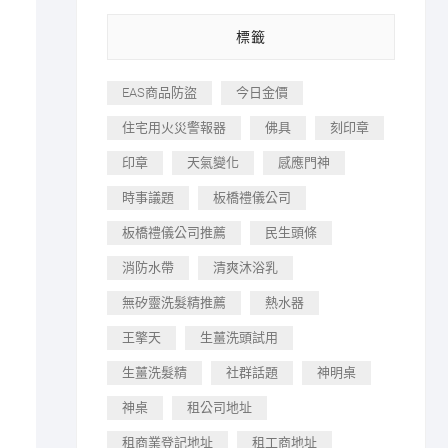
標籤
EAS商品防盜
今日金價
住宅用火災警報器
佛具
刻印章
印章
天氣變化
感應門神
時事議題
板橋禮儀公司
板橋禮儀公司推薦
民生頭條
消防水帶
清爽沐浴乳
無矽靈洗髮精推薦
熱水器
王擎天
生薑洗頭試用
生薑洗髮精
社群話題
神明桌
神桌
租公司地址
租商業登記地址
租工商地址