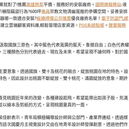
業就對了!推薦
高雄熱泵
平價、服務好的安裝廠商。
國際牌服務站
-液
嚇阻竊盜行為?600坪
佛具
宗教文物清幽寬敞的參購空間，妥善安排
器哪一款適合安裝?
板橋禮儀公司推薦
優良廠商名單！
電子防盜門
,
感
建立雲端顧客資料庫,輕鬆管理店家資源，
POS系統點餐
。
聲寶服務
覺設計汲取國旗三原色，其中藍色代表寬廣的藍天，象徵自由；白色代表耀
，三種顏色分別代表過去、現在及未來，希望呈現不論何時，對於國
」為主要意象，透過國旗、雙十及桃花的融合，綻放桃園在地的特色。設
特色，因此設計出桃園不斷綻放、雙十桃花、滿園綻放的意象，期許
看見桃園近年來的改變，各種建設起飛，希望能帶出如孩子般，充滿
並以繪本及剪紙的方式，呈現桃園童真的一面。
侯佳齡表示，青年局積極輔導設計師與公部門、產業界連結，透過媒
而這次國慶月主視覺設計交由在地青年設計師發揮創意，透過他們作