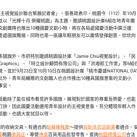
月主視覺設計聯合策展記者會」。張善政表示，桃園今（112）年10月
並以「光輝十月 榮耀桃園」為主題，邀請桃園設計庫6組在地青年團
文創團隊也推出10種國慶文創小物，將在各局處國慶活動中廣泛運
處處國旗飄揚，同時也是一座讓年輕朋友可以盡情發揮創意、欣欣向
旗外，市府特別邀請桃園設計庫「Jamie Chiu視覺設計」、「民
k Graphics」、「特立設計顧問有限公司」與「洪湘茹工作室」等6組
9月23日至10月10日在桃園設計庫「桃市慶盛NATIONAL DA
此外，青年局輔導的文創職人也合作推出10種具國旗意象的文創小
事宜。
活動除了能在城市看見許多國旗，展現對於國家的尊重及熱愛，也能
打拚，因此國慶活動選用青年設計的主視覺意象，充分體現年輕人作
活動，也請大家拭目以待。
到的收納文具，有適合的
點餐機推薦
～提供
自助洗衣店創業
者適合、
餐
桃園
佛具店
，專營
神桌
百貨用品批發零售。查詢
桃園禮儀公司
合法