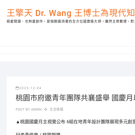
Skip
to
王擎天 Dr. Wang 王博士為現
content
極愛閱讀、也熱愛創作，是個飽讀詩書的全方位國寶級大師。雖然主修數理，對
2023-12-04
桃園市府邀青年團隊共襄盛舉 國慶月
POST BY
ADMIN
生活情報
▲桃園國慶月主視覺公布 6組在地青年設計團隊展現多元創意。