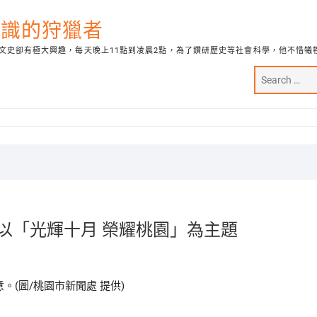
代知識的狩獵者
文史卻有極大興趣，每天晚上11點到凌晨2點，為了鑽研歷史等社會科學，他不惜犧
以「光輝十月 榮耀桃園」為主題
(圖/桃園市新聞處 提供)