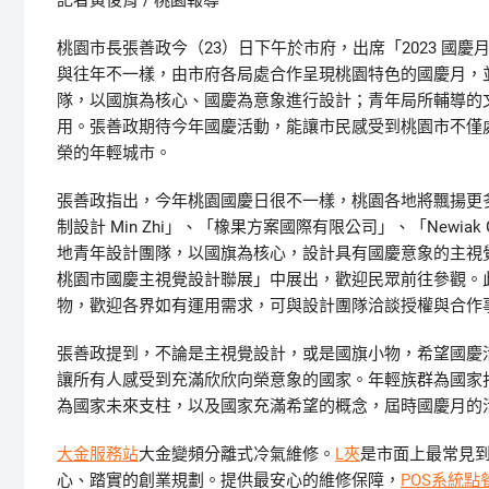
記者黃俊育 / 桃園報導
桃園市長張善政今（23）日下午於市府，出席「2023 國慶
與往年不一樣，由市府各局處合作呈現桃園特色的國慶月，
隊，以國旗為核心、國慶為意象進行設計；青年局所輔導的
用。張善政期待今年國慶活動，能讓市民感受到桃園市不僅
榮的年輕城市。
張善政指出，今年桃園國慶日很不一樣，桃園各地將飄揚更多國
制設計 Min Zhi」、「橡果方案國際有限公司」、「Newia
地青年設計團隊，以國旗為核心，設計具有國慶意象的主視覺，並於
桃園市國慶主視覺設計聯展」中展出，歡迎民眾前往參觀。
物，歡迎各界如有運用需求，可與設計團隊洽談授權與合作
張善政提到，不論是主視覺設計，或是國旗小物，希望國慶
讓所有人感受到充滿欣欣向榮意象的國家。年輕族群為國家
為國家未來支柱，以及國家充滿希望的概念，屆時國慶月的
大金服務站
大金變頻分離式冷氣維修。
L夾
是市面上最常見
心、踏實的創業規劃。提供最安心的維修保障，
POS系統點