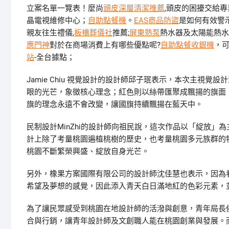
立案名單一覽表！麼尚
頭皮深層清潔推薦
,頭皮的困擾交給專
晶電視維修中心；
自助點餐機
。
EAS商品防盜
是如何有效警示
親友往生禮儀,
板橋葬儀社
推薦;
屏東熱泵
熱水器及太陽能熱水
應門神
對於在商場消費上有哪些優點呢?
自助點餐收銀機
，可
站
-全台據點；
Jamie Chiu 視覺設計的設計師邱子珉表示，本次主視
眼的光芒，象徵核心理念；紅色則以絲帶匯聚成飄揚的旗面
旗的理念永遠不會改變，讓國旗持續飄揚在藍天中。
民制設計MinZhi的設計師向祖民說，這次作品以「綻放
計上除了考量桃園遍植桃樹的歷史，也考量桃園多元族群的
桃園不斷繁榮興盛、綻放自身光芒。
另外，橡果方案國際有限公司的設計師沈佳慧也表示，因為
希望及夢想的感覺，因此添入青天白日滿地紅的色彩元素，
為了讓民眾感受到桃園在地設計師的活潑與創意，青年局長
合與行銷，讓青年設計師及文創職人能在桃園創業與發展。