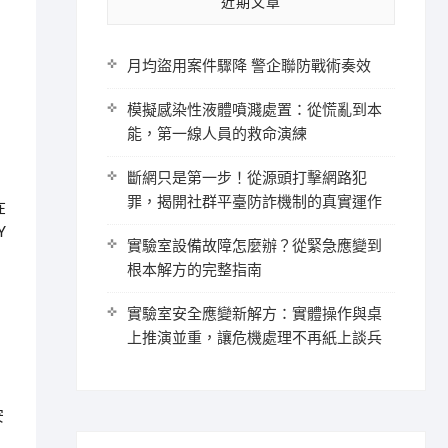
近期文章
月均盜用案件驟降 警企聯防戰術奏效
模擬感染性液體噴濺處置：從慌亂到本
能，第一線人員的救命演練
斷網只是第一步！從源頭打擊網路犯
罪，揭開社群平臺防詐機制的真實運作
在
Y
實驗室設備故障怎麼辦？從緊急應變到
根本解方的完整指南
實驗室安全應變新解方：實體操作與桌
上推演並重，讓危機處理不再紙上談兵
安