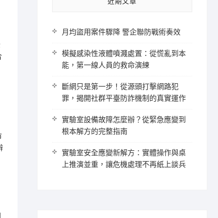
近期文章
月均盜用案件驟降 警企聯防戰術奏效
綠
模擬感染性液體噴濺處置：從慌亂到本
合
能，第一線人員的救命演練
斷網只是第一步！從源頭打擊網路犯
罪，揭開社群平臺防詐機制的真實運作
實驗室設備故障怎麼辦？從緊急應變到
根本解方的完整指南
市
辦
實驗室安全應變新解方：實體操作與桌
上推演並重，讓危機處理不再紙上談兵
開