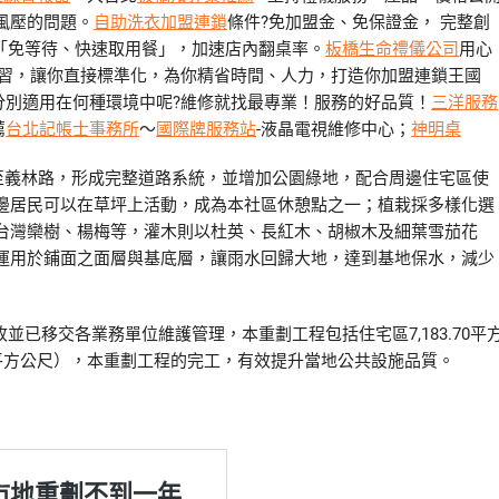
風壓的問題。
自助洗衣加盟連鎖
條件?免加盟金、免保證金， 完整創
「免等待、快速取用餐」，加速店內翻桌率。
板橋生命禮儀公司
用心
習，讓你直接標準化，為你精省時間、人力，打造你加盟連鎖王國
 分別適用在何種環境中呢?維修就找最專業！服務的好品質！
三洋服務
薦
台北記帳士事務所
～
國際牌服務站
-液晶電視維修中心；
神明桌
至義林路，形成完整道路系統，並增加公園綠地，配合周邊住宅區使
邊居民可以在草坪上活動，成為本社區休憩點之一；植栽採多樣化選
台灣欒樹、楊梅等，灌木則以杜英、長紅木、胡椒木及細葉雪茄花
運用於鋪面之面層與基底層，讓雨水回歸大地，達到基地保水，減少
工驗收並已移交各業務單位維護管理，本重劃工程包括住宅區7,183.70平
.35平方公尺），本重劃工程的完工，有效提升當地公共設施品質。