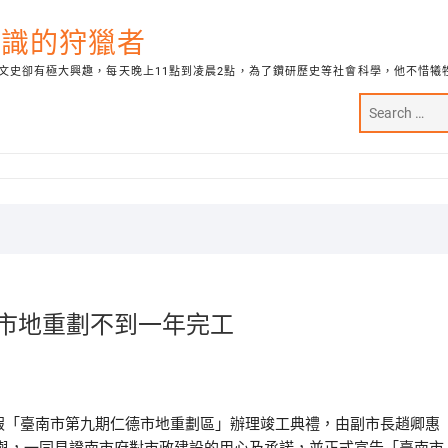
代知識的狩獵者
文史卻有極大興趣，每天晚上11點到凌晨2點，為了鑽研歷史等社會科學，他不惜犧
德市地重劃不到一年完工
日假「臺南市第九期仁德市地重劃區」辦理竣工典禮，由副市長趙卿惠