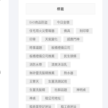
標籤
EAS商品防盜
今日金價
住宅用火災警報器
佛具
刻印章
印章
天氣變化
感應門神
時事議題
板橋禮儀公司
板橋禮儀公司推薦
民生頭條
消防水帶
清爽沐浴乳
方
無矽靈洗髮精推薦
熱水器
王擎天
生薑洗頭試用
生薑洗髮精
社群話題
神明桌
神桌
租公司地址
租商業登記地址
租工商地址