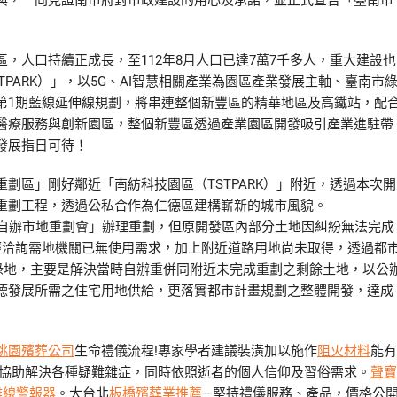
與，一同見證南市府對市政建設的用心及承諾，並正式宣告「臺南市
，人口持續正成長，至112年8月人口已達7萬7千多人，重大建設也
PARK）」，以5G、AI智慧相關產業為園區產業發展主軸、臺南市
第1期藍線延伸線規劃，將串連整個新豐區的精華地區及高鐵站，配
醫療服務與創新園區，整個新豐區透過產業園區開發吸引產業進駐帶
發展指日可待！
劃區」剛好鄰近「南紡科技園區（TSTPARK）」附近，透過本次開
重劃工程，透過公私合作為仁德區建構嶄新的城市風貌。
仔自辦市地重劃會」辦理重劃，但原開發區內部分土地因糾紛無法完成
經洽詢需地機關已無使用需求，加上附近道路用地尚未取得，透過都
及綠地，主要是解決當時自辦重併同附近未完成重劃之剩餘土地，以公
德發展所需之住宅用地供給，更落實都市計畫規劃之整體開發，達成
桃園殯葬公司
生命禮儀流程!專家學者建議裝潢加以施作
阻火材料
能有
協助解決各種疑難雜症，同時依照逝者的個人信仰及習俗需求。
聲寶
離線警報器
。大台北
板橋殯葬業推薦
—堅持禮儀服務、產品，價格公