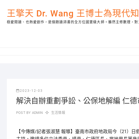
Skip
to
王擎天 Dr. Wang 王博士為現
content
極愛閱讀、也熱愛創作，是個飽讀詩書的全方位國寶級大師。雖然主修數理，對
2023-12-03
解決自辦重劃爭訟、公保地解編 仁
POST BY
ADMIN
生活情報
【今傳媒/記者張淑慧 報導】臺南市政府地政局今（21）