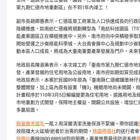
主持，邀請多位立法委員、議員、仁德區長、當地里長等參
第九期仁德市地重劃區」在不到1年內竣工 ！
副市長趙卿惠表示，仁德區是工商業及人口快速成長的行政區
陸續推進，如南紡仁德廠將規劃轉型為「南紡科技園區（TST
能產業園區正在積極推進中。另外，南市府向中央積極爭取
開始營運之沙崙綠能科學城、大台南會展中心及規劃中沙崙
動本區人口成長，將成為大臺南重要產業發展及門戶，未來
地政局長陳淑美表示，本次竣工的「臺南市第九期仁德市地重
發，產業發展的住宅用地及公設用地，南市府如期如質完成
地政局表示，本案於民國89年原為「臺南縣仁德鄉鍾厝林
整體開發，加上區內原有設置「機3」機關用地尚未開闢，
計畫程序於110年3月5日解編變更為住宅用地、道路用地
市地重劃方式開發，保障地主權益、開闢公共設施、增加仁
多贏局面。
胺基酸洗面乳
一瓶２用深層清潔洗後保濕不緊繃。帶你認識
效阻擋大火延燒!逝者於治喪的期間，
桃園禮儀社
的送行者會
服務站
專線0800-888538到府服務。專業推薦最佳防盜系統