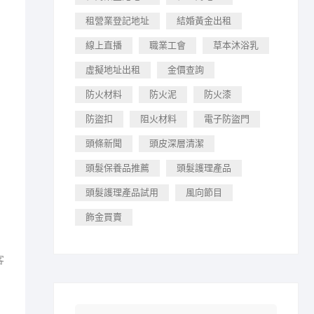
租營業登記地址
結婚黃金出租
線上直播
職業工會
草本沐浴乳
虛擬地址出租
金價查詢
防火材料
防火泥
防火漆
防盜扣
阻火材料
電子防盜門
頭條新聞
頭皮深層清潔
頭髮保養品推薦
頭髮護理產品
頭髮護理產品試用
風向節目
飾金買賣
客