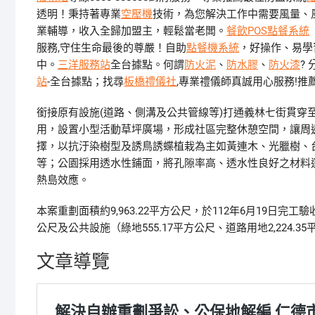
透明！秉持著專業
空壓機
技術，為您解決工作中需要風量、
業輔導，收入全歸加盟主，輕鬆當老闆。
餐飲POS點餐系統
服務,守住生命最後的尊嚴！自助
點餐機系統
，好操作、易學
中。
三洋服務站
全台據點。何謂
防火泥
、
防水膠
、
防火漆
?
站
-全台據點；找尋
板橋禮儀社
,專業禮儀師真誠用心服務!推
銜接原有設施(道路、側溝及公共管線等)打通義林七街貫穿
用，設置小型活動草坪廣場，形成社區完整休憩空間，讓周
擇，以抗汙染樹型及誘鳥誘蝶植栽為主如黃連木、光臘樹、
等；公園採用透水性鋪面，將孔隙率高、透水性良好之材料
熱島效應。
本案重劃面積約9,963.22平方公尺，於112年6月19日完
公尺及公共設施（綠地555.17平方公尺、道路用地2,224
文章導覽