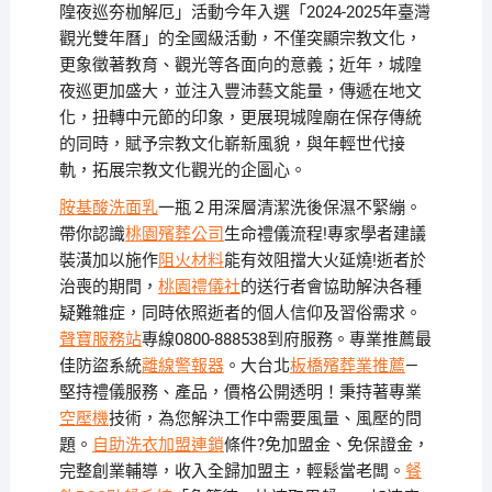
隍夜巡夯枷解厄」活動今年入選「2024-2025年臺灣
觀光雙年曆」的全國級活動，不僅突顯宗教文化，
更象徵著教育、觀光等各面向的意義；近年，城隍
夜巡更加盛大，並注入豐沛藝文能量，傳遞在地文
化，扭轉中元節的印象，更展現城隍廟在保存傳統
的同時，賦予宗教文化嶄新風貌，與年輕世代接
軌，拓展宗教文化觀光的企圖心。
胺基酸洗面乳
一瓶２用深層清潔洗後保濕不緊繃。
帶你認識
桃園殯葬公司
生命禮儀流程!專家學者建議
裝潢加以施作
阻火材料
能有效阻擋大火延燒!逝者於
治喪的期間，
桃園禮儀社
的送行者會協助解決各種
疑難雜症，同時依照逝者的個人信仰及習俗需求。
聲寶服務站
專線0800-888538到府服務。專業推薦最
佳防盜系統
離線警報器
。大台北
板橋殯葬業推薦
—
堅持禮儀服務、產品，價格公開透明！秉持著專業
空壓機
技術，為您解決工作中需要風量、風壓的問
題。
自助洗衣加盟連鎖
條件?免加盟金、免保證金，
完整創業輔導，收入全歸加盟主，輕鬆當老闆。
餐