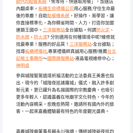
飲POS點餐系統
「免等待、快速取用餐」，加速店
內翻桌率。
板橋生命禮儀公司
用心服務,守住生命最
後的尊嚴！自助
點餐機系統
，好操作、易學習，讓
你直接標準化，為你精省時間、人力，打造你加盟
連鎖王國中。
三洋服務站
全台據點。何謂
防火泥
、
防水膠
、
防火漆
? 分別適用在何種環境中呢?維修就
找最專業！服務的好品質！
三洋服務站
-全台據點；
找尋
板橋禮儀社
,專業禮儀師真誠用心服務!推薦
台北
記帳士事務所
～
國際牌服務站
-液晶電視維修中心；
神明桌
參與城隍聖駕遶境祈福活動的立法委員王美惠也指
出，現今的「城隍夜巡諸羅城」儀式，融入許多創
新元素，更已躍升為名揚國際的宗教慶典，也吸引
更多年輕人，認識嘉義在地廟宇文化特色，今年的
活動內容精采，愈晚愈熱鬧，邀請所有國內外的旅
客，一起來嘉義體驗最有特色的年度觀光盛典。
嘉義城隍廟董事長賴永川強調，傳統城隍爺夜巡均