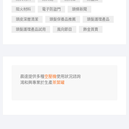
阻火材料
電子防盜門
頭條新聞
頭皮深層清潔
頭髮保養品推薦
頭髮護理產品
頭髮護理產品試用
風向節目
飾金買賣
晨達提供多種
空壓機
使用狀況諮詢

鴻和興專業於生產
茶葉罐