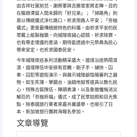
由吉祥社駕前范、謝將軍與吉勝堂家將走陣，目的
在驅趕滯留人間未歸的「好兄弟」；「掃路角」則
是以傳統儀式淨化路口，祈求用路人平安；「夯枷
儀式」更是最傳統統特色的科儀，由祈求平安的民
眾戴上紙製枷鎖，向城隍夜誠心認錯、祈求除罪，
也有帶走壞運的意涵，期待能透過中元祭典為民心
帶來安定，也祈求國泰民安。
今年城隍夜巡系列活動精采盛大，遶境沿途熱鬧滾
滾，遶境隊伍中安排有官轎、劊子手、捕快、囚
車、囚犯等遊街演示，與展示城隍爺陰陽審判之器
物，如生死簿、孽鏡台、油鍋地獄等道具以教化民
心，特殊古裝隊伍、陣頭表演，以及象徵懺悔消災
解厄的「夯枷祈福」儀式，成了民眾拍照和目光焦
點，除泰國旅行業者來嘉共襄盛舉，也吸引了日
本、新加坡旅行團跨海報名參加。
文章導覽