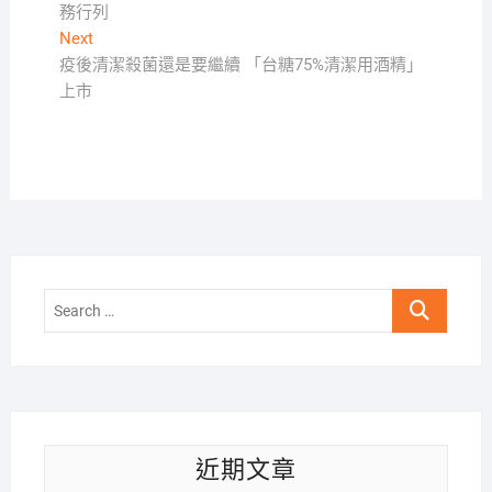
務行列
導
Next
Next
覽
post:
疫後清潔殺菌還是要繼續 「台糖75%清潔用酒精」
上市
Search
…
近期文章