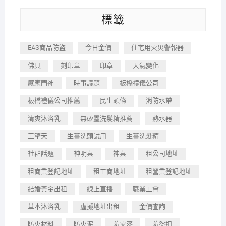
標籤
EAS商品防盜
今日金價
住宅用火災警報器
佛具
刻印章
印章
天氣變化
感應門神
時事議題
板橋禮儀公司
板橋禮儀公司推薦
民生頭條
消防水帶
清爽沐浴乳
無矽靈洗髮精推薦
熱水器
王擎天
生薑洗頭試用
生薑洗髮精
社群話題
神明桌
神桌
租公司地址
租商業登記地址
租工商地址
租營業登記地址
結婚黃金出租
線上直播
職業工會
草本沐浴乳
虛擬地址出租
金價查詢
防火材料
防火泥
防火漆
防盜扣