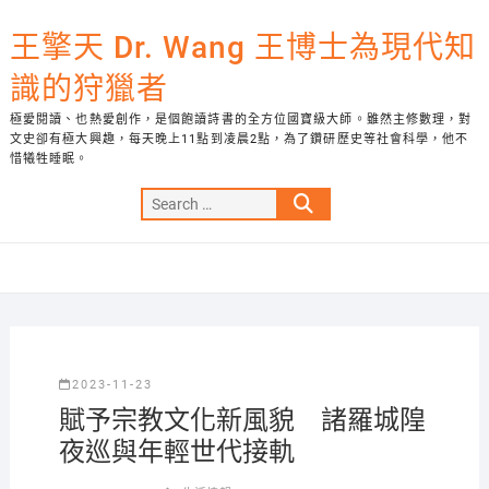
Skip
to
王擎天 Dr. Wang 王博士為現代知
content
識的狩獵者
極愛閱讀、也熱愛創作，是個飽讀詩書的全方位國寶級大師。雖然主修數理，對
文史卻有極大興趣，每天晚上11點到凌晨2點，為了鑽研歷史等社會科學，他不
惜犧牲睡眠。
Search
…
2023-11-23
賦予宗教文化新風貌 諸羅城隍
夜巡與年輕世代接軌