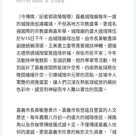
POST BY
ADMIN
生活情報
〔今傳媒／記者郭政隆報導〕嘉義城隍廟每年一度
的城隍夜巡諸羅城，不但為地方宗教盛事，更成名
揚國際的宗教盛典嘉年華，城隍廟的盛大遶境隊伍
於9/15日下午，由城隍廟埕出發，由市長黃敏惠與
副總統賴清德、王美惠立委等貴賓親扶神轎，遵循
古禮恭請城隍聖駕遶境祈福，保佑市民平安；今年
活動除神鬼魅影、澎湖武轎、炮炸寒單等活動，特
別設計了嘉義夜間熱氣球升空秀，四座熱氣球將在
晚間緩緩升空，引爆城隍中元祭的亮點，這場令人
驚艷的視覺盛宴，讓人們沉浸在熱氣球綻放的繽紛
色彩中，感受到神秘而令人難以置信的氛圍。
嘉義市長黃敏惠表示，嘉義市有悠遠且豐富的人文
歷史，每年農曆八月初一的盛大的城隍夜巡、掃路
角以及夯枷等傳統儀式感十足，不僅傳達嘉義人信
仰的虔誠，更是嘉義市珍貴的無形文化資產，「城