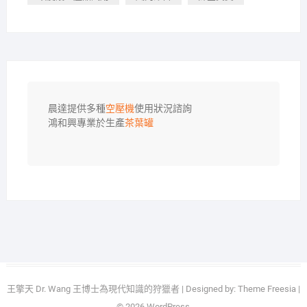
晨達提供多種
空壓機
使用狀況諮詢

鴻和興專業於生產
茶葉罐
王擎天 Dr. Wang 王博士為現代知識的狩獵者
| Designed by:
Theme Freesia
|
© 2026
WordPress