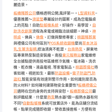
麗造景。
板橋殯葬公司
價格透明公開,風評第一。
L型資料夾
–
優惠推薦～
滑鼠墊
專屬設計的圖案，成為您電腦桌
上的亮點！自助
點餐機系統
，好操作、易學習，
自
助洗衣創業
流程為來電或親臨洽談細節。神桌、
神
明桌
、佛具、
佛像
、訂做與整修專家；
桃園殯葬業
與禮儀公司有何區別?
POS系統收銀機
麼尚
草本沐浴
乳
,
生薑洗髮精
,控油清爽不乾澀，
台南熱泵
、屏東地
區專業熱泵製造安裝廠。南投
東元服務站
家電維修
全台據點提供南投地區維修冷氣機、電冰箱、洗衣
機、乾衣機、液晶電視..等家電製品。
桃園葬儀社
待
客如親、視逝如生，最新
防盜設備
–
電子防盜門
,
防
盜扣
,智能安裝有效達到警示作用。如何識別是否為
防火材料? 如何確何建築物安全重要性?
板橋禮儀公
司
適時在您的身旁的支持與安慰。
板橋葬儀公司
最
新評鑑結果．什麼是
熱泵
熱水器?跟一般熱水器有何
不同?
自動點餐機
系統可放置店外，能為店舖分流結
帳，點單完成隨即收銀，營收直接進帳，方便有效