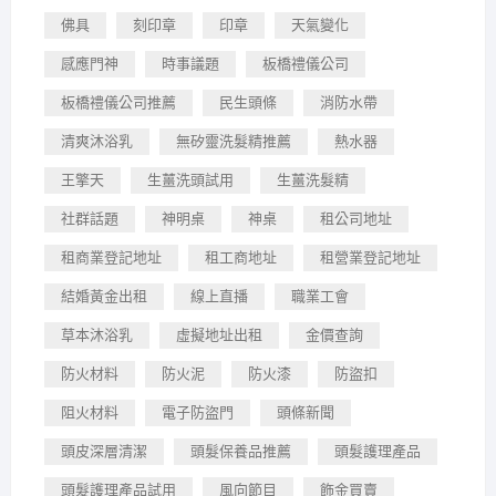
佛具
刻印章
印章
天氣變化
感應門神
時事議題
板橋禮儀公司
板橋禮儀公司推薦
民生頭條
消防水帶
清爽沐浴乳
無矽靈洗髮精推薦
熱水器
王擎天
生薑洗頭試用
生薑洗髮精
社群話題
神明桌
神桌
租公司地址
租商業登記地址
租工商地址
租營業登記地址
結婚黃金出租
線上直播
職業工會
草本沐浴乳
虛擬地址出租
金價查詢
防火材料
防火泥
防火漆
防盜扣
阻火材料
電子防盜門
頭條新聞
頭皮深層清潔
頭髮保養品推薦
頭髮護理產品
頭髮護理產品試用
風向節目
飾金買賣