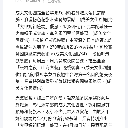
POST BY
ADMIN
生活情報
成美文化園是全台罕見能同時看到唯美紫色許願
藤、浪漫粉色花旗木盛開的景點。(成美文化園提供)
「大甲媽祖遶境」優惠，4月30日前，民眾配戴任一
宮廟帽子或令旗，享入園門票半價優惠。(成美文化
園提供) 「松柏軒景觀餐廳」由資深的日本庭師為庭
園風貌注入美學，270度的環景落地窗視野，可欣賞
到國際級造景藝術。(成美文化園提供) 「松柏軒景
觀餐廳」每周五、周六開放夜間營運，推出全新
「松柏之夜．山海食藝」晚餐饗宴。(成美文化園提
供) 晚間訂餐即享免費夜遊中台灣第一名園的絕美夜
景，業者特別準備發光氣球增添夜間遊園氣氛。(成
美文化園提供)
天氣變暖，加上口罩解禁，越來越多民眾選擇到戶
外旅遊。彰化永靖鄉的成美文化園區，近期開滿許
願藤和花旗木，吸引不少民眾入園賞花。由於大甲
媽祖繞境每年4月份都會行經永靖，業者特別推出
「大甲媽祖遶境」優惠，在4月30日前，民眾配戴任