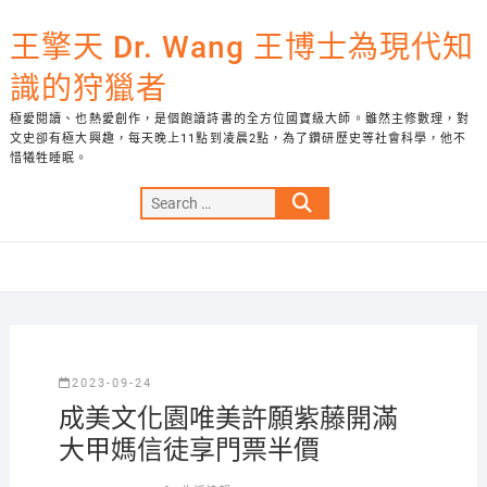
Skip
to
王擎天 Dr. Wang 王博士為現代知
content
識的狩獵者
極愛閱讀、也熱愛創作，是個飽讀詩書的全方位國寶級大師。雖然主修數理，對
文史卻有極大興趣，每天晚上11點到凌晨2點，為了鑽研歷史等社會科學，他不
惜犧牲睡眠。
Search
…
2023-09-24
成美文化園唯美許願紫藤開滿
大甲媽信徒享門票半價