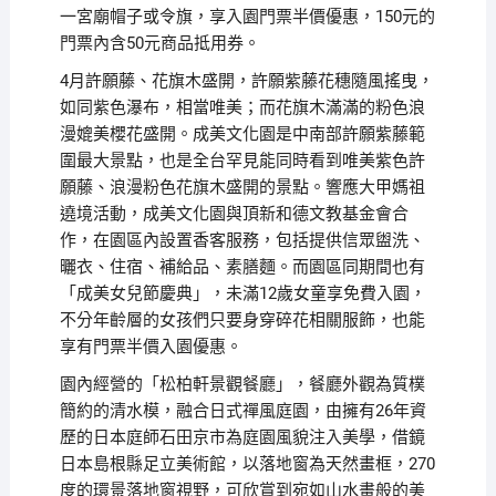
一宮廟帽子或令旗，享入園門票半價優惠，150元的
門票內含50元商品抵用券。
4月許願藤、花旗木盛開，許願紫藤花穗隨風搖曳，
如同紫色瀑布，相當唯美；而花旗木滿滿的粉色浪
漫媲美櫻花盛開。成美文化園是中南部許願紫藤範
圍最大景點，也是全台罕見能同時看到唯美紫色許
願藤、浪漫粉色花旗木盛開的景點。響應大甲媽祖
遶境活動，成美文化園與頂新和德文教基金會合
作，在園區內設置香客服務，包括提供信眾盥洗、
曬衣、住宿、補給品、素膳麵。而園區同期間也有
「成美女兒節慶典」，未滿12歲女童享免費入園，
不分年齡層的女孩們只要身穿碎花相關服飾，也能
享有門票半價入園優惠。
園內經營的「松柏軒景觀餐廳」，餐廳外觀為質樸
簡約的清水模，融合日式禪風庭園，由擁有26年資
歷的日本庭師石田京市為庭園風貌注入美學，借鏡
日本島根縣足立美術館，以落地窗為天然畫框，270
度的環景落地窗視野，可欣賞到宛如山水畫般的美