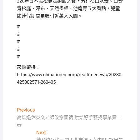
220年日本黑松更是鎮園之寶，另有枯山水景、白砂
青松庭、瀑布、天然畫框、池庭等五大看點，兒童
節連假期間更吸引近萬人入園。
#
#
#
#
#
來源鏈接：
https://www.chinatimes.com/realtimenews/20230
425002571-260405
文
Previous
Previous
post:
高雄退休英文老師改穿圍裙 烘焙好手藝找事業第二
章
春
導
Next
Next
post: