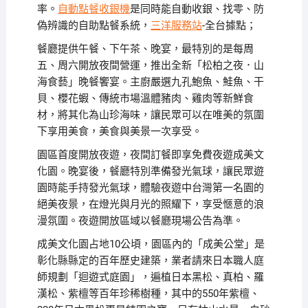
率。
自動點餐收銀機
是同時能自動收銀、找零、防
偽辨識的自助點餐系統，
三洋服務站
-全台據點；
餐廳提供午餐、下午茶、晚宴，最特別的是每周
五、周六開放夜間營運，推出全新「松柏之夜．山
海食藝」晚餐饗宴。主廚嚴選九孔鮑魚、鮭魚、干
貝、櫻花蝦、傳統市場溫體豬肉、雞肉等新鮮食
材，將其化為山珍海味，讓民眾可以在唯美的氛圍
下享用美食，美食與美景一次享受。
園區首度開放夜遊，夜間訂餐即享免費夜遊成美文
化園。晚宴後，餐廳特別準備發光氣球，讓民眾遊
園時能手持發光氣球，體驗夜遊中台灣第一名園的
絕美夜景，在燈光與月光的照耀下，享受愜意的浪
漫氛圍。夜遊開放區域以餐廳現場公告為準。
成美文化園占地10公頃，園區內的「成美公堂」是
彰化縣縣定的百年歷史建築，業者請來日本職人庭
師規劃「迴遊式庭園」，遍植日本黑松、真柏、羅
漢松、紫檀等百年珍稀樹種，其中的550年紫檀、