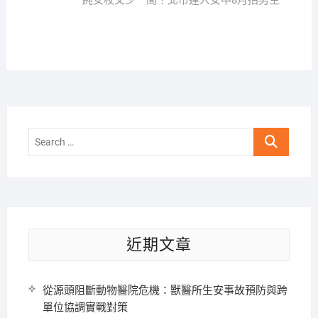
覽
純女校又少一間！北市達人女中8月招男生
Search
…
近期文章
從源頭阻斷動物醫院危機：獸醫所生安事故預防與跨
單位協調實戰對策