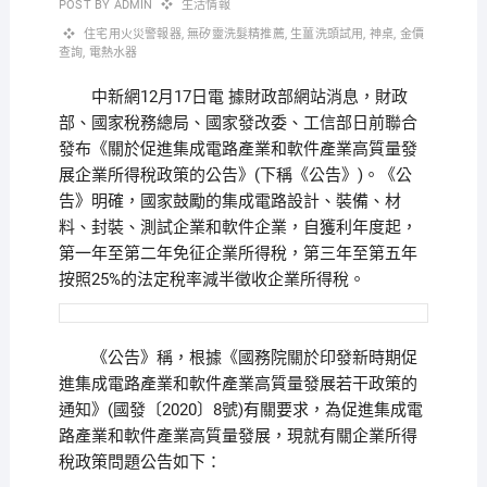
POST BY
ADMIN
生活情報
住宅用火災警報器
,
無矽靈洗髮精推薦
,
生薑洗頭試用
,
神桌
,
金價
查詢
,
電熱水器
中新網12月17日電 據財政部網站消息，財政
部、國家稅務總局、國家發改委、工信部日前聯合
發布《關於促進集成電路產業和軟件產業高質量發
展企業所得稅政策的公告》(下稱《公告》)。《公
告》明確，國家鼓勵的集成電路設計、裝備、材
料、封裝、測試企業和軟件企業，自獲利年度起，
第一年至第二年免征企業所得稅，第三年至第五年
按照25%的法定稅率減半徵收企業所得稅。
《公告》稱，根據《國務院關於印發新時期促
進集成電路產業和軟件產業高質量發展若干政策的
通知》(國發〔2020〕8號)有關要求，為促進集成電
路產業和軟件產業高質量發展，現就有關企業所得
稅政策問題公告如下：