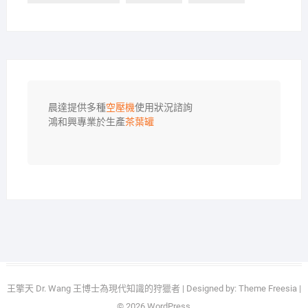
晨達提供多種
空壓機
使用狀況諮詢

鴻和興專業於生產
茶葉罐
王擎天 Dr. Wang 王博士為現代知識的狩獵者
| Designed by:
Theme Freesia
|
© 2026
WordPress