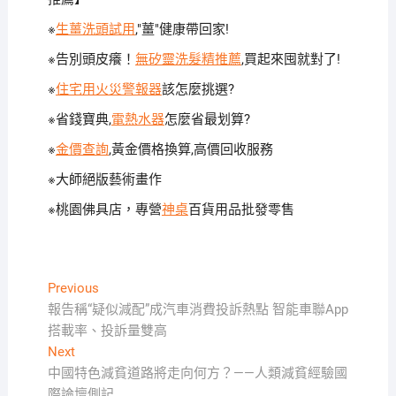
※
生薑洗頭試用
,"薑"健康帶回家!
※告別頭皮癢！
無矽靈洗髮精推薦
,買起來囤就對了!
※
住宅用火災警報器
該怎麼挑選?
※省錢寶典,
電熱水器
怎麼省最划算?
※
金價查詢
,黃金價格換算,高價回收服務
※
大師絕版藝術畫作
※桃園佛具店，專營
神桌
百貨用品批發零售
文
Previous
Previous
post:
報告稱“疑似減配”成汽車消費投訴熱點 智能車聯App
章
搭載率、投訴量雙高
導
Next
Next
覽
post:
中國特色減貧道路將走向何方？——人類減貧經驗國
際論壇側記