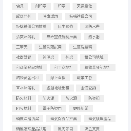
佛具
刻印章
印章
天氣變化
感應門神
時事議題
板橋禮儀公司
板橋禮儀公司推薦
民生頭條
消防水帶
清爽沐浴乳
無矽靈洗髮精推薦
熱水器
王擎天
生薑洗頭試用
生薑洗髮精
社群話題
神明桌
神桌
租公司地址
租商業登記地址
租工商地址
租營業登記地址
結婚黃金出租
線上直播
職業工會
草本沐浴乳
虛擬地址出租
金價查詢
防火材料
防火泥
防火漆
防盜扣
阻火材料
電子防盜門
頭條新聞
頭皮深層清潔
頭髮保養品推薦
頭髮護理產品
頭髮護理產品試用
風向節目
飾金買賣