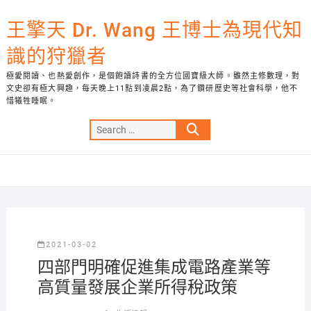
Skip
to
王擎天 Dr. Wang 王博士為現代知
content
識的狩獵者
極愛閱讀、也熱愛創作，是個飽讀詩書的全方位國寶級大師。雖然主修數理，對
文史卻有極大興趣，每天晚上11點到凌晨2點，為了鑽研歷史等社會科學，他不
惜犧牲睡眠。
Search
…
2021-03-02
四部門明確促進集成電路產業等
高質量發展企業所得稅政策