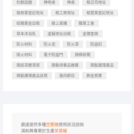
社群話題
神明桌
神桌
租公司地址
租商業登記地址
租工商地址
租營業登記地址
結婚黃金出租
線上直播
職業工會
草本沐浴乳
虛擬地址出租
金價查詢
防火材料
防火泥
防火漆
防盜扣
阻火材料
電子防盜門
頭條新聞
頭皮深層清潔
頭髮保養品推薦
頭髮護理產品
頭髮護理產品試用
風向節目
飾金買賣
晨達提供多種
空壓機
使用狀況諮詢

鴻和興專業於生產
茶葉罐