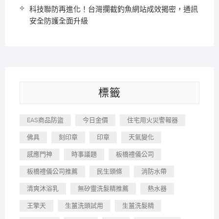
科技聯防再進化！台灣攔截釣魚網站成效揭密，通訊
安全防護全面升級
標籤
EAS商品防盜
今日金價
住宅用火災警報器
佛具
刻印章
印章
天氣變化
感應門神
時事議題
板橋禮儀公司
板橋禮儀公司推薦
民生頭條
消防水帶
清爽沐浴乳
無矽靈洗髮精推薦
熱水器
王擎天
生薑洗頭試用
生薑洗髮精