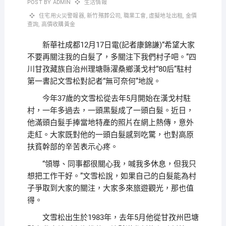
POST BY
ADMIN
生活情報
住宅用火災警報器
,
新竹殯葬公司
,
職業工會
,
虛擬地址出租
,
金價
查詢
,
高價收購黃金
新華社成都12月17日電(記者康錦謙)“希望大家
不要再關注我的白髮了，多關注下我們村子吧。”四
川甘孜藏族自治州理塘縣濯桑鄉漢戈村“80后”駐村
第一書記文雪松對記者“無可奈何”地說。
今年37歲的文雪松從去年5月開始在漢戈村駐
村，一年多過去，一頭黑髮成了一頭白髮。近日，
他滿頭白髮手捧當地特產的照片在網上熱傳，意外
走紅。大家既對他的一頭白髮感到吃驚，也對高原
扶貧幹部的辛苦表示心疼。
“領導、同事都很關心我，喊我多休息，但我只
想把工作干好。”文雪松說，如果自己的白髮能為村
子爭取到大家的關注，大家多來旅遊觀光，那也值
得。
文雪松出生於1983年，去年5月他從甘孜州巴塘