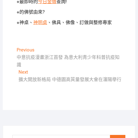
※最即時的
今日金價
查詢!
※
的佛號由來?
※神桌、
神明桌
、佛具、佛像、訂做與整修專家
文
Previous
Previous
post:
中意抗疫漫畫浙江首發 為意大利青少年科普抗疫知
章
識
導
Next
Next
覽
post:
擴大開放新格局 中德園高質量發展大會在瀋陽舉行