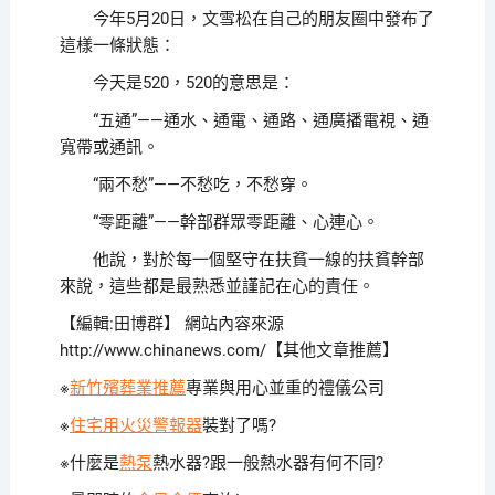
今年5月20日，文雪松在自己的朋友圈中發布了
這樣一條狀態：
今天是520，520的意思是：
“五通”——通水、通電、通路、通廣播電視、通
寬帶或通訊。
“兩不愁”——不愁吃，不愁穿。
“零距離”——幹部群眾零距離、心連心。
他說，對於每一個堅守在扶貧一線的扶貧幹部
來說，這些都是最熟悉並謹記在心的責任。
【編輯:田博群】
網站內容來源
http://www.chinanews.com/【其他文章推薦】
※
新竹殯葬業推薦
專業與用心並重的禮儀公司
※
住宅用火災警報器
裝對了嗎?
※什麼是
熱泵
熱水器?跟一般熱水器有何不同?