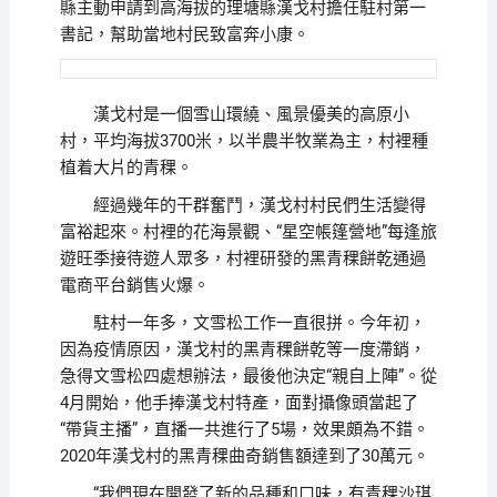
縣主動申請到高海拔的理塘縣漢戈村擔任駐村第一
書記，幫助當地村民致富奔小康。
漢戈村是一個雪山環繞、風景優美的高原小
村，平均海拔3700米，以半農半牧業為主，村裡種
植着大片的青稞。
經過幾年的干群奮鬥，漢戈村村民們生活變得
富裕起來。村裡的花海景觀、“星空帳篷營地”每逢旅
遊旺季接待遊人眾多，村裡研發的黑青稞餅乾通過
電商平台銷售火爆。
駐村一年多，文雪松工作一直很拼。今年初，
因為疫情原因，漢戈村的黑青稞餅乾等一度滯銷，
急得文雪松四處想辦法，最後他決定“親自上陣”。從
4月開始，他手捧漢戈村特產，面對攝像頭當起了
“帶貨主播”，直播一共進行了5場，效果頗為不錯。
2020年漢戈村的黑青稞曲奇銷售額達到了30萬元。
“我們現在開發了新的品種和口味，有青稞沙琪