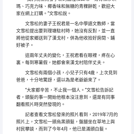
瑪、巧克力味、椰香味和無糖的青稞餅乾，歡迎大
家在網上訂購。”文雪松說。
文雪松的妻子王祝君是一名中學語文教師，當
文雪松提出要到理塘駐村時，她沒有反對，並一直
將他從家鄉送到了漢戈村，併為他收拾好房間、鋪
好被子。
這兩年丈夫的變化，王祝君看在眼裡，疼在心
裏。每到寒暑假，她都會來漢戈村陪伴丈夫。
文雪松有兩個小孩，小兒子只有4歲，上次見到
爸爸，十分地驚訝，還以為是老爺爺來了。
“大家都辛苦，不止我一個人。”文雪松告訴記
者，頭髮的事一開始他根本沒注意到，還是有同事
翻看照片時突然發現的。
記者查看文雪松發來的照片看到，2019年7月的
照片上，文雪松一頭烏黑頭髮，盤腿坐在草地上與
村民攀談，而到了今年4月，他已是滿頭白髮。