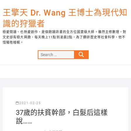
Skip
to
王擎天 Dr. Wang 王博士為現代知
content
識的狩獵者
極愛閱讀、也熱愛創作，是個飽讀詩書的全方位國寶級大師。雖然主修數理，對
文史卻有極大興趣，每天晚上11點到凌晨2點，為了鑽研歷史等社會科學，他不
惜犧牲睡眠。
Search
…
2021-02-25
37歲的扶貧幹部，白髮后這樣
說……