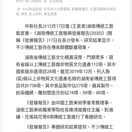
POST BY
ADMIN
生活情報
EAS商品防盜
,
住宅用火災警報器
,
板橋禮儀社
,
生薑洗髮精功效試
用
,
神桌
,
防火材料
,
飾金買賣
中新社長沙12月17日電 (王昊昊)湖南傳統工藝
藍皮書–《湖南傳統工藝振興發展報告(2020)》(簡
稱《發展報告》)17日在長沙發布。研究結果显示，
不少傳統工藝存在傳承群體斷層現象。
湖南省傳統工藝文化積澱深厚、門類眾多，現
有省級以上傳統工藝類非物質文化遺產112項，其中
國家級非遺項目28項。截至2019年12月，列入縣
(區)級以上非物質文化遺產名錄的湖南省傳統工藝項
目共計738項，其中食品製作佔275項，器具製作、
紡染織綉、雕刻塑造分別佔74項、59項、80項。
《發展報告》由中國工藝美術學會常務理事、
湖南工藝美術職業學院校長陳鴻俊擔任主編，對湘
繡、花瑤挑花等8項傳統工藝進行了專題研究。
《發展報告》專題研究結果提到，不少傳統工