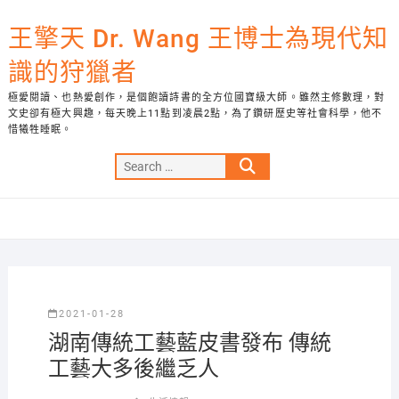
Skip
to
王擎天 Dr. Wang 王博士為現代知
content
識的狩獵者
極愛閱讀、也熱愛創作，是個飽讀詩書的全方位國寶級大師。雖然主修數理，對
文史卻有極大興趣，每天晚上11點到凌晨2點，為了鑽研歷史等社會科學，他不
惜犧牲睡眠。
Search
…
2021-01-28
湖南傳統工藝藍皮書發布 傳統
工藝大多後繼乏人