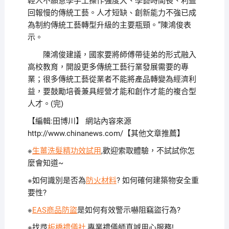
輕人不願意學手工操作強度大、學藝時間長、利益
回報慢的傳統工藝。人才短缺、創新能力不強已成
為制約傳統工藝轉型升級的主要瓶頸。”陳鴻俊表
示。
陳鴻俊建議，國家要將師傅帶徒弟的形式融入
高校教育，開設更多傳統工藝行業發展需要的專
業；很多傳統工藝從業者不能將產品轉變為經濟利
益，要鼓勵培養兼具經營才能和創作才能的複合型
人才。(完)
【編輯:田博川】
網站內容來源
http://www.chinanews.com/【其他文章推薦】
※
生薑洗髮精功效試用
,歡迎索取體驗，不試試你怎
麼會知道~
※如何識別是否為
防火材料
? 如何確何建築物安全重
要性?
※
EAS商品防盜
是如何有效警示嚇阻竊盜行為?
※找尋
板橋禮儀社
,專業禮儀師真誠用心服務!