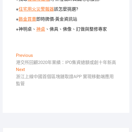
※
住宅用火災警報器
該怎麼挑選?
※
飾金買賣
即時牌價-黃金資訊站
※神明桌、
神桌
、佛具、佛像、訂做與整修專家
文
Previous
Previous
post:
港交所回顧2020年業績：IPO集資總額或創十年新高
章
Next
Next
導
post:
浙江上線中國首個區塊鏈取證APP 實現移動端應用
覽
監管