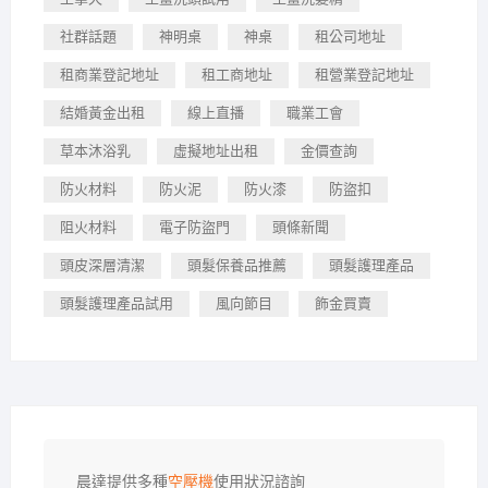
社群話題
神明桌
神桌
租公司地址
租商業登記地址
租工商地址
租營業登記地址
結婚黃金出租
線上直播
職業工會
草本沐浴乳
虛擬地址出租
金價查詢
防火材料
防火泥
防火漆
防盜扣
阻火材料
電子防盜門
頭條新聞
頭皮深層清潔
頭髮保養品推薦
頭髮護理產品
頭髮護理產品試用
風向節目
飾金買賣
晨達提供多種
空壓機
使用狀況諮詢
