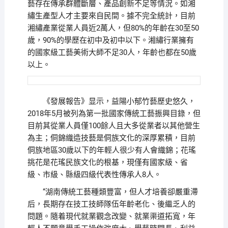
藝存在傳承群體斷層、產品創新不足等情況。如湘
繡生產型人才主要來自民間。據不完全統計，目前
湘繡產業從業人員近2萬人，但80%的年齡在30至50
歲，90%的學歷在初中及初中以下。湘繡行業擁有
的國家級工藝美術大師不足30人，年齡也都在50歲
以上。
《發展報告》显示，益陽小郁竹藝歷史悠久，
2018年5月被列為第一批國家傳統工藝振興目錄，但
目前其從業人員僅100餘人且大多從業者以其他營生
為主；侗錦織造技藝是侗族文化的深厚累積，目前
侗族地區30歲以下的年輕人很少有人會織錦；花瑤
挑花是花瑤民族文化的根基，現僅有國家級、省
級、市級、縣級四級代表性傳承人8人。
“湖南傳統工藝種類豐富，但人才培養卻嚴重滯
后，長期存在技工技師隊伍年齡老化、後繼乏人的
問題。隨着現代就業觀念改變、就業渠道拓寬，年