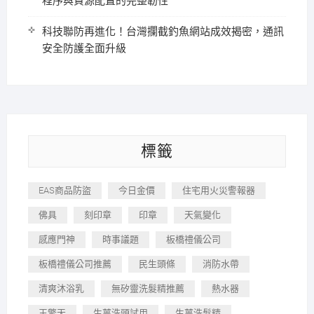
程序與資源配置的完整韌性
科技聯防再進化！台灣攔截釣魚網站成效揭密，通訊
安全防護全面升級
標籤
EAS商品防盜
今日金價
住宅用火災警報器
佛具
刻印章
印章
天氣變化
感應門神
時事議題
板橋禮儀公司
板橋禮儀公司推薦
民生頭條
消防水帶
清爽沐浴乳
無矽靈洗髮精推薦
熱水器
王擎天
生薑洗頭試用
生薑洗髮精