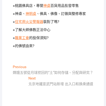
※桃園佛具店，專營
神桌
百貨用品批發零售
※神桌、
神明桌
、佛具、佛像、訂做與整修專家
※
住宅用火災警報器
裝對了嗎?
※了解
大師佛教正法中心
※
職業工會
的投保須知?
※
的佛號由來?
文
Previous
Previous
post:
嫦娥五號從月球挖回的“土”如何存儲、分配與研究？
章
Next
Next
導
post:
北京地鐵宣武門站新增 出入口和換乘通道
覽