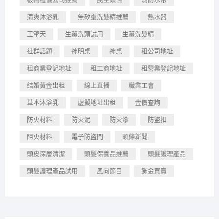
清爽沐浴乳
無矽靈洗髮精推薦
熱水器
王擎天
生薑洗頭試用
生薑洗髮精
社群話題
神明桌
神桌
租公司地址
租商業登記地址
租工商地址
租營業登記地址
結婚黃金出租
線上直播
職業工會
草本沐浴乳
虛擬地址出租
金價查詢
防火材料
防火泥
防火漆
防盜扣
阻火材料
電子防盜門
頭條新聞
頭皮深層清潔
頭髮保養品推薦
頭髮護理產品
頭髮護理產品試用
風向節目
飾金買賣