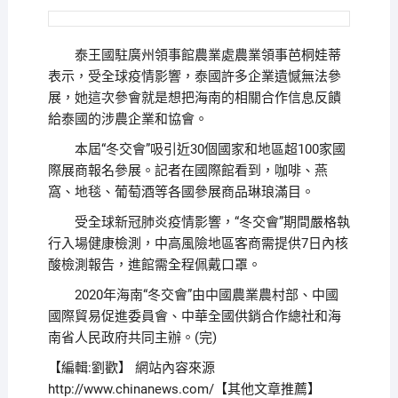
泰王國駐廣州領事館農業處農業領事芭桐娃蒂
表示，受全球疫情影響，泰國許多企業遺憾無法參
展，她這次參會就是想把海南的相關合作信息反饋
給泰國的涉農企業和協會。
本屆“冬交會”吸引近30個國家和地區超100家國
際展商報名參展。記者在國際館看到，咖啡、燕
窩、地毯、葡萄酒等各國參展商品琳琅滿目。
受全球新冠肺炎疫情影響，“冬交會”期間嚴格執
行入場健康檢測，中高風險地區客商需提供7日內核
酸檢測報告，進館需全程佩戴口罩。
2020年海南“冬交會”由中國農業農村部、中國
國際貿易促進委員會、中華全國供銷合作總社和海
南省人民政府共同主辦。(完)
【編輯:劉歡】
網站內容來源
http://www.chinanews.com/【其他文章推薦】