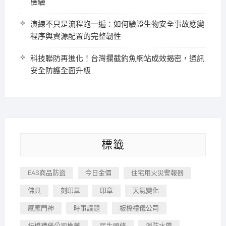
檢驗
演練不只是流程跑一遍：如何驗證生物安全事故應變
程序與資源配置的完整韌性
科技聯防再進化！台灣攔截釣魚網站成效揭密，通訊
安全防護全面升級
標籤
EAS商品防盜
今日金價
住宅用火災警報器
佛具
刻印章
印章
天氣變化
感應門神
時事議題
板橋禮儀公司
板橋禮儀公司推薦
民生頭條
消防水帶