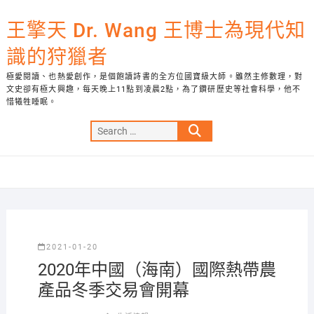
Skip
to
王擎天 Dr. Wang 王博士為現代知
content
識的狩獵者
極愛閱讀、也熱愛創作，是個飽讀詩書的全方位國寶級大師。雖然主修數理，對
文史卻有極大興趣，每天晚上11點到凌晨2點，為了鑽研歷史等社會科學，他不
惜犧牲睡眠。
Search
…
2021-01-20
2020年中國（海南）國際熱帶農
產品冬季交易會開幕