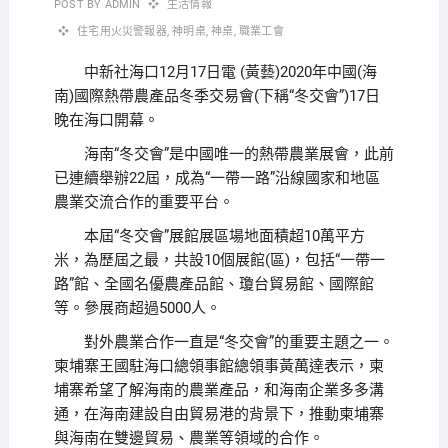
POST BY
ADMIN
生活情報
住宅用火災警報器
,
神明桌
,
神桌
,
職業工會
中新社海口12月17日電 (黃藝)2020年中國(海
南)國際熱帶農產品冬季交易會(下稱“冬交會”)17日
晚在海口開幕。
海南“冬交會”是中國唯一的熱帶農業展會，此前
已連續舉辦22屆，成為“一帶一路”沿線國家和地區
農業交流合作的重要平台。
本屆“冬交會”展館展區場地面積超10萬平方
米，為歷屆之最，共設10個展館(區)，包括“一帶一
路”館、全國名優農產品館、瓊台貿易館、國際館
等。參展商超過5000人。
對外農業合作一直是“冬交會”的重要主題之一。
柬埔寨王國駐海口總領事館總領事黃萬達表示，柬
埔寨希望了解海南的農業產品，和海南企業多多溝
通，在海南建設自由貿易港的背景下，推動柬埔寨
與海南在雙邊貿易、農業等領域的合作。