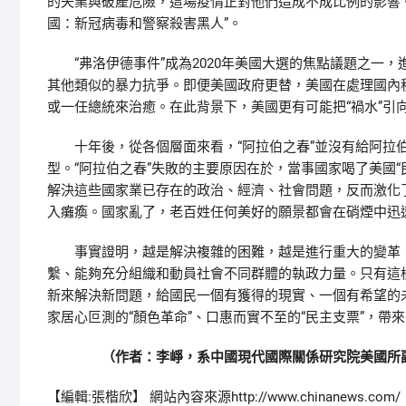
的失業與破產危險，這場疫情正對他們造成不成比例的影響
國：新冠病毒和警察殺害黑人”。
“弗洛伊德事件”成為2020年美國大選的焦點議題之一
其他類似的暴力抗爭。即便美國政府更替，美國在處理國內
或一任總統來治癒。在此背景下，美國更有可能把“禍水”引
十年後，從各個層面來看，“阿拉伯之春”並沒有給阿拉伯
型。“阿拉伯之春”失敗的主要原因在於，當事國家喝了美國
解決這些國家業已存在的政治、經濟、社會問題，反而激化
入癱瘓。國家亂了，老百姓任何美好的願景都會在硝煙中迅
事實證明，越是解決複雜的困難，越是進行重大的變革，
繫、能夠充分組織和動員社會不同群體的執政力量。只有這
新來解決新問題，給國民一個有獲得的現實、一個有希望的
家居心叵測的“顏色革命”、口惠而實不至的“民主支票”，帶來
（作者：李崢，系中國現代國際關係研究院美國所副
【編輯:張楷欣】
網站內容來源http://www.chinanews.