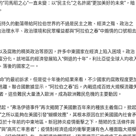
司馬昭之心”一直未變：以“民主化”之名許諾“更加美好的未來”，暗
。
持久的動蕩帶給阿拉伯世界的不過是民主之敗、經濟之殤、政治之
的治理水平、政治環境和民眾權益都與“阿拉伯之春”中煽情的口號相
及腐敗的精英政治等原因，許多中東國家在經濟上陷入困境。政治
分化。該地區的經濟發展陷入“倒退的十年”，利比亞從全球人均收
、落後的國家之一。
”的最初訴求，但是從十年後的結果來看，不少國家的腐敗程度更
離。聯合國數據显示，“阿拉伯之春”后，內戰造成百姓大規模流離
失所者，這些難民大量湧入歐洲，成為歐洲難民危機的主要動因。
起。“弗洛伊德事件”再次揭開了美國數百年來的種族主義傷口，掀
”之所以能夠在美國引發“蝴蝶效應”，其根本原因在於美國國內社會
亞於十年前的中東地區。新冠肺炎疫情衝擊之下，簡陋的生活條件與
”與“高死亡率患者”；疫情對經濟造成的衝擊更讓有色人種面臨大規