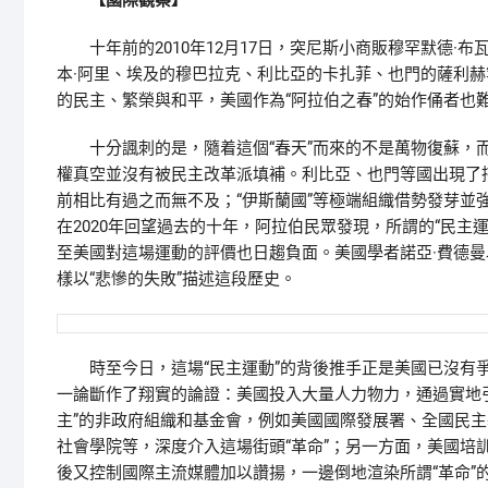
【國際觀察】
十年前的2010年12月17日，突尼斯小商販穆罕默德·布
本·阿里、埃及的穆巴拉克、利比亞的卡扎菲、也門的薩利
的民主、繁榮與和平，美國作為“阿拉伯之春”的始作俑者也
十分諷刺的是，隨着這個“春天”而來的不是萬物復蘇，而是
權真空並沒有被民主改革派填補。利比亞、也門等國出現了持
前相比有過之而無不及；“伊斯蘭國”等極端組織借勢發芽並
在2020年回望過去的十年，阿拉伯民眾發現，所謂的“民
至美國對這場運動的評價也日趨負面。美國學者諾亞·費德曼以
樣以“悲慘的失敗”描述這段歷史。
時至今日，這場“民主運動”的背後推手正是美國已沒有爭
一論斷作了翔實的論證：美國投入大量人力物力，通過實地
主”的非政府組織和基金會，例如美國國際發展署、全國民
社會學院等，深度介入這場街頭“革命”；另一方面，美國培
後又控制國際主流媒體加以讚揚，一邊倒地渲染所謂“革命”的