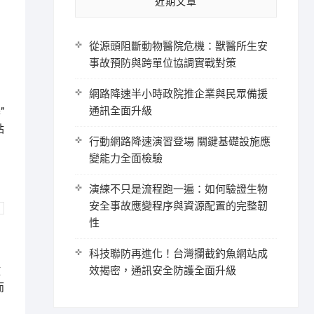
近期文章
從源頭阻斷動物醫院危機：獸醫所生安
事故預防與跨單位協調實戰對策
網路降速半小時政院推企業與民眾備援
通訊全面升級
”
站
行動網路降速演習登場 關鍵基礎設施應
變能力全面檢驗
演練不只是流程跑一遍：如何驗證生物
安全事故應變程序與資源配置的完整韌
性
民
科技聯防再進化！台灣攔截釣魚網站成
放
效揭密，通訊安全防護全面升級
而