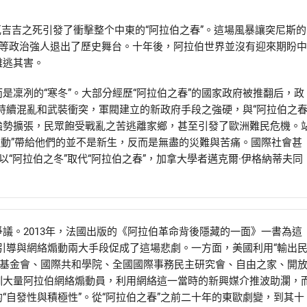
瓦吉吉之死引發了衝擊整个中東的“阿拉伯之春”。這場風暴讓突尼斯的
赫等政治強人退出了歷史舞台。十年後，阿拉伯世界並沒有迎來期盼中
難逃其害。
凜冽的“寒冬”。大部分經歷“阿拉伯之春”的國家政府被推翻后，政
續混亂和武裝衝突，軍閥建立的新政府手段之強硬，與“阿拉伯之春
強勢擴張，民眾飽受戰亂之苦逃離家鄉，甚至引發了歐洲難民危機。
主運動”帶給他們的並不是新生，反而是無盡的災難與苦痛。國際社會甚
“阿拉伯之冬”取代“阿拉伯之春”，加拿大學者邁克爾·伊格納蒂夫同
議。2013年，法國出版的《阿拉伯革命背後隱藏的一面》一書為這
引導與網絡煽動兩大手段促成了這場悲劇。一方面，美國利用“輸出
主基金會、國際共和學院、全國國際事務民主研究會、自由之家、開
訓大量阿拉伯網絡煽動員，利用網絡這一當時的新興媒介推波助瀾，
“自發性與積極性”。從“阿拉伯之春”之前二十年的東歐劇變，到其十