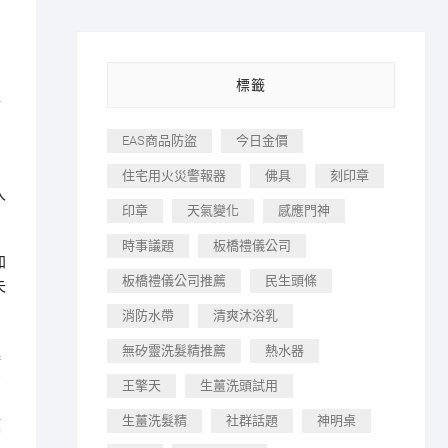
標籤
去
EAS商品防盜
今日金價
住宅用火災警報器
佛具
刻印章
入
印章
天氣變化
感應門神
時事議題
板橋禮儀公司
加
板橋禮儀公司推薦
民生頭條
失
消防水帶
清爽沐浴乳
無矽靈洗髮精推薦
熱水器
起
矛
王擎天
生薑洗頭試用
生薑洗髮精
社群話題
神明桌
模