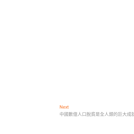
Next
Next
post:
中國數億人口脫貧是全人類的巨大成