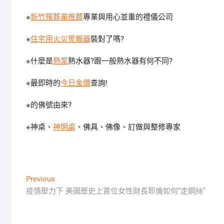
※
新竹殯葬業推薦
專業與用心並重的禮儀公司
※
住宅用火災警報器
裝對了嗎?
※什麼是
熱泵
熱水器?跟一般熱水器有何不同?
※最即時的
今日金價
查詢!
※
的佛號由來?
※神桌、
神明桌
、佛具、佛像、訂做與整修專家
文
Previous
Previous
post:
疫情壓力下 美國歷史上首位女性財長耶倫如何“走鋼絲”
章
導