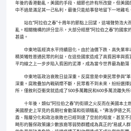
年後的香港動亂，美國的手段、細節也許有所改變，但美國的“
中不過是滿足其一己私利，最後只能給事發地留下一地雞毛
站在“阿拉伯之春”十周年的節點上回望，這場聲勢浩大而
亂。相關機構的評分显示，大部分經歷“阿拉伯之春”的國家
甚遠。
中東地區經濟水平持續惡化。由於油價下跌、高失業率以
精英犧牲普通民眾的利益，在這些國家造成了高貧困率與貧富
平均線之上一步步陷入貧困的泥潭，成為當今世界最為動蕩
中東地區政治衰敗日益深重。反腐曾是中東民眾參與“革命
深重。腐敗疊加內戰硝煙不斷，民眾看不到未來，紛紛選擇逃
所，僅敘利亞衝突就造成了500多萬難民和600多萬流離
十年後，類似“阿拉伯之春”的街頭之火反而在美國本土燃
美國歷史上罕見的長期社會動蕩和街頭騷亂。“弗洛伊德之死
盾、階層分化和政治衰敗也已經到達了空前的程度，甚至不
畸形的醫保政策讓少數族裔等弱勢群體成為真正的“易感人群