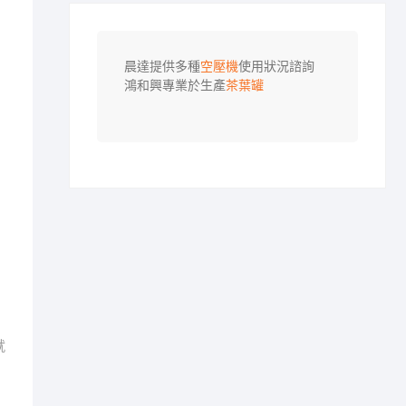
晨達提供多種
空壓機
使用狀況諮詢

鴻和興專業於生產
茶葉罐
就