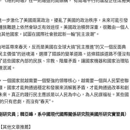
。《紐約時報》在一則報道的開頭稱，“有兩場平行的瘟疫正在席捲
，進一步激化了美國兩黨政治，擾亂了美國的政治秩序，未來可能引發
種族難題上依然會缺乏有效途徑。美國政治積弊深重，很難由一個人
向其他國家，試圖在國際社會掀起新一輪“民主浪潮”。
地區帶來春天，反而是美國在全球大搞“民主推進”的又一個反面典
“民主價值”的迷魂湯，選擇了錯誤的變革道路。這條錯誤道路不僅沒
了這些國家內部的民族、宗教、階層矛盾，讓國家機器和國家治理陷
速泯滅。
一個國家就越需要一個堅強的領導核心，越需要一個與人民緊密聯
樣，國家才能夠通過穩定和發展來消解舊矛盾，才能夠通過改革和創
未來。真正的踐行民主應該是以人民為中心，為人民謀福祉。某些國
的只有悲劇，而沒有“春天”。
研究員；韓亞峰，系中國現代國際關係研究院美國所研究實習員）
com/【其他文章推薦】