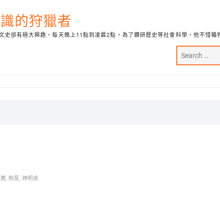
代知識的狩獵者
文史卻有極大興趣，每天晚上11點到凌晨2點，為了鑽研歷史等社會科學，他不惜犧
推薦
,
熱泵
,
神明桌