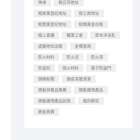
美
神桌
租公司地址
租商業登記地址
租工商地址
租營業登記地址
結婚黃金出租
線上直播
職業工會
草本沐浴乳
虛擬地址出租
金價查詢
防火材料
防火泥
防火漆
有
防盜扣
阻火材料
電子防盜門
頭條新聞
頭皮深層清潔
頭髮保養品推薦
頭髮護理產品
頭髮護理產品試用
風向節目
飾金買賣