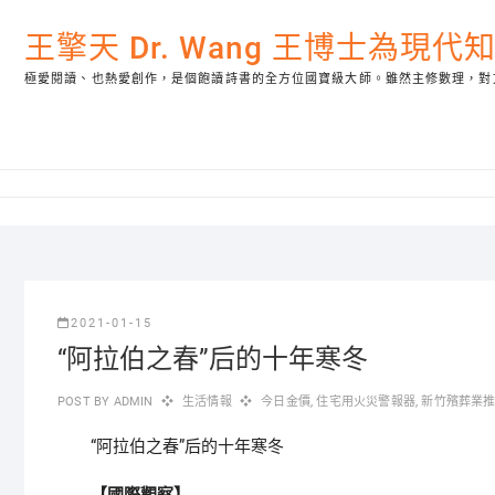
Skip
to
王擎天 Dr. Wang 王博士為現
content
極愛閱讀、也熱愛創作，是個飽讀詩書的全方位國寶級大師。雖然主修數理，對
2021-01-15
“阿拉伯之春”后的十年寒冬
POST BY
ADMIN
生活情報
今日金價
,
住宅用火災警報器
,
新竹殯葬業
“阿拉伯之春”后的十年寒冬