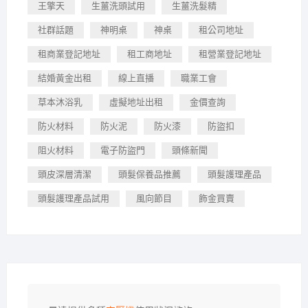
王擎天
生薑洗頭試用
生薑洗髮精
社群話題
神明桌
神桌
租公司地址
租商業登記地址
租工商地址
租營業登記地址
結婚黃金出租
線上直播
職業工會
草本沐浴乳
虛擬地址出租
金價查詢
防火材料
防火泥
防火漆
防盜扣
阻火材料
電子防盜門
頭條新聞
頭皮深層清潔
頭髮保養品推薦
頭髮護理產品
頭髮護理產品試用
風向節目
飾金買賣