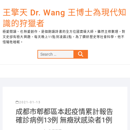
Skip
to
王擎天 Dr. Wang 王博士為現代知
content
識的狩獵者
極愛閱讀、也熱愛創作，是個飽讀詩書的全方位國寶級大師。雖然主修數理，對
文史卻有極大興趣，每天晚上11點到凌晨2點，為了鑽研歷史等社會科學，他不
惜犧牲睡眠。
Search
…
2021-01-13
成都市郫都區本起疫情累計報告
確診病例13例 無癥狀感染者1例