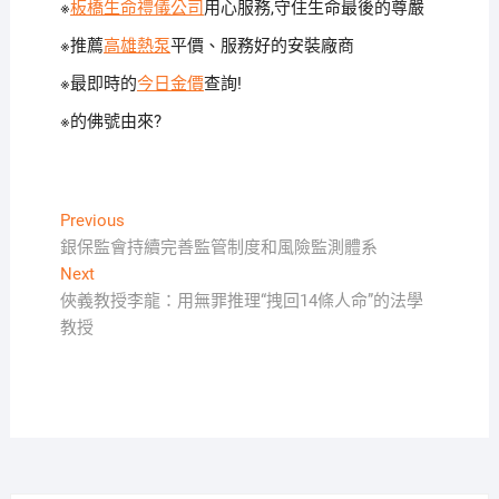
※
板橋生命禮儀公司
用心服務,守住生命最後的尊嚴
※推薦
高雄熱泵
平價、服務好的安裝廠商
※最即時的
今日金價
查詢!
※
的佛號由來?
文
Previous
Previous
post:
銀保監會持續完善監管制度和風險監測體系
章
Next
Next
導
post:
俠義教授李龍：用無罪推理“拽回14條人命”的法學
覽
教授