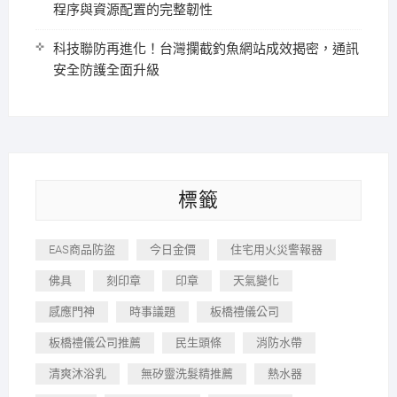
程序與資源配置的完整韌性
科技聯防再進化！台灣攔截釣魚網站成效揭密，通訊
安全防護全面升級
標籤
EAS商品防盜
今日金價
住宅用火災警報器
佛具
刻印章
印章
天氣變化
感應門神
時事議題
板橋禮儀公司
板橋禮儀公司推薦
民生頭條
消防水帶
清爽沐浴乳
無矽靈洗髮精推薦
熱水器