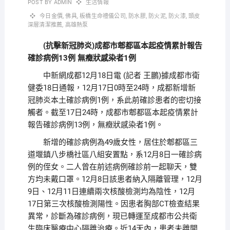
POST BY
ADMIN
生活情報
今日金價
,
佛具
,
板橋生命禮儀公司
,
防水膠
,
防火泥
,
防火漆
,
頭皮
深層清潔推薦
,
高雄熱泵
(抗擊新冠肺炎)成都市郫都區本起疫情累計報告
確診病例13例 無癥狀感染者1例
中新網成都12月18日電 (記者 王鵬)據成都市衛
健委18日通報，12月17日0時至24時，成都新增新
冠肺炎本土確診病例1例，系此前確診患者的密切接
觸者。截至17日24時，成都市郫都區本起疫情累計
報告確診病例13例，無癥狀感染者1例。
新增的確診病例為49歲女性，居住於郫都區三
道堰鎮八步橋社區八組安置點，系12月8日一確診病
例的侄女。二人曾在前述病例確診前一起聊天，雙
方均未戴口罩。12月8日該患者納入隔離管理，12月
9日、12月11日連續兩次核酸檢測均為陰性，12月
17日第三次核酸檢測陽性。因患者胸部CT檢查結果
異常，診斷為確診病例，現已轉運至成都市公共衛
生臨床醫療中心隔離治療。近14天內，患者未離開