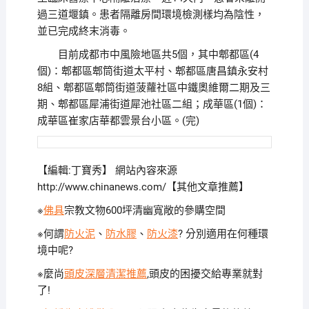
過三道堰鎮。患者隔離房間環境檢測樣均為陰性，
並已完成終末消毒。
目前成都市中風險地區共5個，其中郫都區(4
個)：郫都區郫筒街道太平村、郫都區唐昌鎮永安村
8組、郫都區郫筒街道菠蘿社區中鐵奧維爾二期及三
期、郫都區犀浦街道犀池社區二組；成華區(1個)：
成華區崔家店華都雲景台小區。(完)
【編輯:丁寶秀】
網站內容來源
http://www.chinanews.com/【其他文章推薦】
※
佛具
宗教文物600坪清幽寬敞的參購空間
※何謂
防火泥
、
防水膠
、
防火漆
? 分別適用在何種環
境中呢?
※麼尚
頭皮深層清潔推薦
,頭皮的困擾交給專業就對
了!