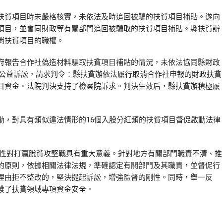
貧項目時未嚴格核實，未依法及時追回被騙的扶貧項目補貼。遂向
項目，並會同財政等有關部門追回被騙取的扶貧項目補貼。縣扶貧辦
消扶貧項目的職權。
報告合作社偽造材料騙取扶貧項目補貼的情況，未依法協同縣財政
行政公益訴訟，請求判令：縣扶貧辦依法履行取消合作社申報的財政扶貧
目資金。法院判決支持了檢察院訴求。判決生效后，縣扶貧辦積極履
，對具有類似違法情形的16個入股分紅類的扶貧項目督促啟動法律
性對打贏脫貧攻堅戰具有重大意義。針對地方有關部門職責不清、推
的原則，依據相關法律法規，準確認定有關部門及其職責，並督促行
理由拒不整改的，堅決提起訴訟，增強監督的剛性。同時，舉一反
護了扶貧領域專項資金安全。