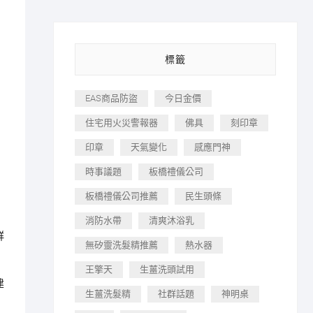
標籤
EAS商品防盜
今日金價
住宅用火災警報器
佛具
刻印章
印章
天氣變化
感應門神
時事議題
板橋禮儀公司
板橋禮儀公司推薦
民生頭條
消防水帶
清爽沐浴乳
群
無矽靈洗髮精推薦
熱水器
王擎天
生薑洗頭試用
建
生薑洗髮精
社群話題
神明桌