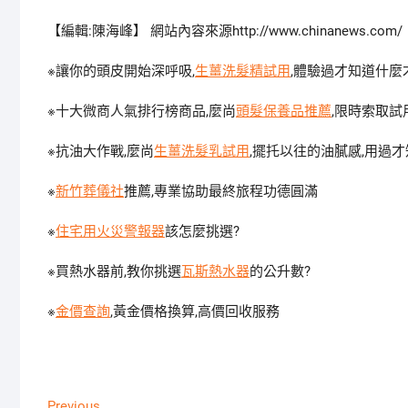
【編輯:陳海峰】
網站內容來源http://www.chinanews.
※讓你的頭皮開始深呼吸,
生薑洗髮精試用
,體驗過才知道什麼
※十大微商人氣排行榜商品,麼尚
頭髮保養品推薦
,限時索取試
※抗油大作戰,麼尚
生薑洗髮乳試用
,擺托以往的油膩感,用過才
※
新竹葬儀社
推薦,專業協助最終旅程功德圓滿
※
住宅用火災警報器
該怎麼挑選?
※買熱水器前,教你挑選
瓦斯熱水器
的公升數?
※
金價查詢
,黃金價格換算,高價回收服務
Previous
Previous