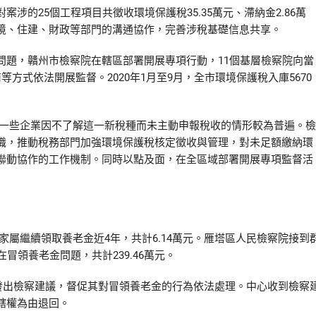
25個工程項目共徵收環境保護稅35.35萬元、滯納金2.86萬
境、住建、財政等部門的溝通協作，完善涉稅基礎信息共享。
題，贛州市檢察院在轄區部署開展專項行動，11個基層檢察院向當
方式依法開展監督。2020年1月至9月，全市環境保護稅入庫5670
一些企業因不了解這一新稅種而未主動申報稅收的情形較為普遍。檢
職，推動稅務部門加強環境保護稅核定徵收與管理，對未足額繳納環
聯動協作的工作機制。同時以點及面，在全區域部署開展專項監督活
繼續領取養老金近4年，共計6.14萬元。雁塔區人民檢察院接到
冒領養老金問題，共計239.46萬元。
發出檢察建議，督促其對冒領養老金的行為依法處理。中心收到檢察
轄權為由退回。