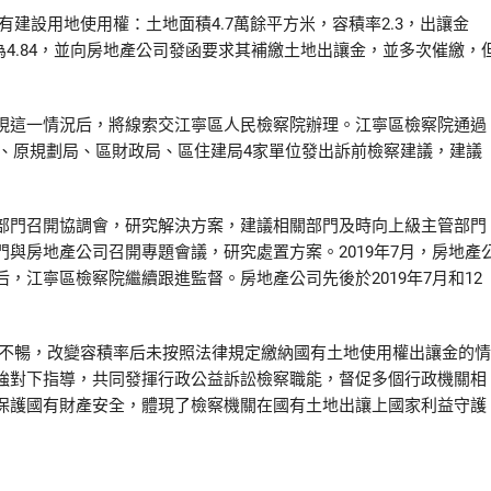
設用地使用權：土地面積4.7萬餘平方米，容積率2.3，出讓金
整為4.84，並向房地產公司發函要求其補繳土地出讓金，並多次催繳，
這一情況后，將線索交江寧區人民檢察院辦理。江寧區檢察院通過
分局、原規劃局、區財政局、區住建局4家單位發出訴前檢察建議，建議
門召開協調會，研究解決方案，建議相關部門及時向上級主管部門
與房地產公司召開專題會議，研究處置方案。2019年7月，房地產
，江寧區檢察院繼續跟進監督。房地產公司先後於2019年7月和12
不暢，改變容積率后未按照法律規定繳納國有土地使用權出讓金的情
強對下指導，共同發揮行政公益訴訟檢察職能，督促多個行政機關相
保護國有財產安全，體現了檢察機關在國有土地出讓上國家利益守護