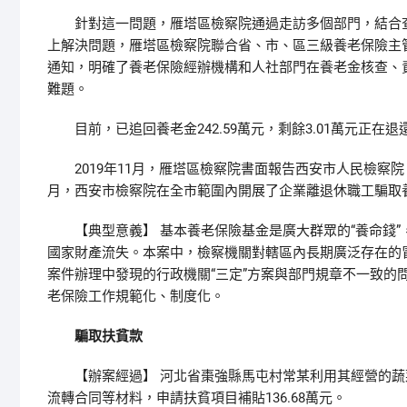
針對這一問題，雁塔區檢察院通過走訪多個部門，結合查
上解決問題，雁塔區檢察院聯合省、市、區三級養老保險主管
通知，明確了養老保險經辦機構和人社部門在養老金核查、
難題。
目前，已追回養老金242.59萬元，剩餘3.01萬元正在退
2019年11月，雁塔區檢察院書面報告西安市人民檢察院
月，西安市檢察院在全市範圍內開展了企業離退休職工騙取
【典型意義】 基本養老保險基金是廣大群眾的“養命錢”
國家財產流失。本案中，檢察機關對轄區內長期廣泛存在的
案件辦理中發現的行政機關“三定”方案與部門規章不一致的
老保險工作規範化、制度化。
騙取扶貧款
【辦案經過】 河北省棗強縣馬屯村常某利用其經營的蔬
流轉合同等材料，申請扶貧項目補貼136.68萬元。