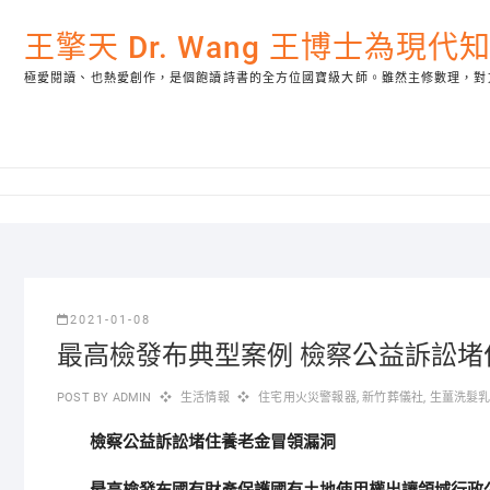
Skip
to
王擎天 Dr. Wang 王博士為現
content
極愛閱讀、也熱愛創作，是個飽讀詩書的全方位國寶級大師。雖然主修數理，對
2021-01-08
最高檢發布典型案例 檢察公益訴訟堵
POST BY
ADMIN
生活情報
住宅用火災警報器
,
新竹葬儀社
,
生薑洗髮
檢察公益訴訟堵住養老金冒領漏洞