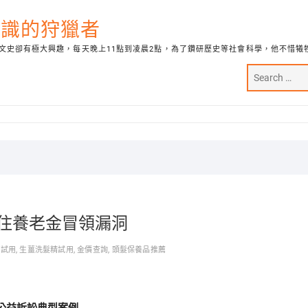
代知識的狩獵者
文史卻有極大興趣，每天晚上11點到凌晨2點，為了鑽研歷史等社會科學，他不惜犧
住養老金冒領漏洞
乳試用
,
生薑洗髮精試用
,
金價查詢
,
頭髮保養品推薦