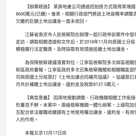
【辦案經過】 某房地產公司通過招拍掛方式競得某塊國有建
8600萬元(已繳)。後來，相關行政部門將該土地容積率調
欠繳的巨額土地出讓金一直未收回。
江蘇省南京市人民檢察院在辦理一起行政申訴案件中發現
走訪、調取相關憑證和文件后，於2018年11月向原國土
積極履行法定職責，及時採取有效措施追繳土地出讓金。
為保障檢察建議落實到位，江寧區檢察院多次與區相關部
和區政府彙報。江寧區政府多次召集檢察機關和相關職能部門
司與原國土分局簽訂《土地出讓合同補充協議》。協議簽訂后
月共計補繳土地出讓金、違約金及稅款8137.5萬元。
【典型意義】 因用地規劃調整、行政機關相關工作銜接
形屢見不鮮。本案中，兩級檢察機關一體化辦案，上級院加
互配合依法履職收繳國有土地使用權出讓金、違約金，有效
人的作用。
本報北京12月17日訊