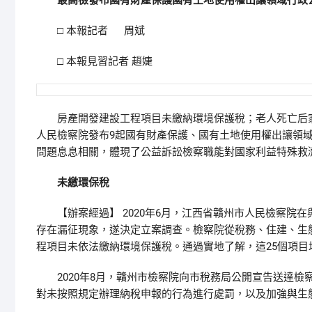
最高檢發布國有財產保護國有土地使用權出讓領域行政
□ 本報記者 周斌
□ 本報見習記者 趙婕
房產開發建設工程項目未繳納環境保護稅；老人死亡后家屬
人民檢察院發布9起國有財產保護、國有土地使用權出讓領
問題息息相關，體現了公益訴訟檢察職能對國家利益特殊救
未繳環保稅
【辦案經過】 2020年6月，江西省贛州市人民檢察院
存在漏征現象，遂決定立案調查。檢察院從稅務、住建、生
程項目未依法繳納環境保護稅。通過實地了解，這25個項目
2020年8月，贛州市檢察院向市稅務局公開宣告送達檢
對未按照規定辦理納稅申報的行為進行處罰，以及加強與生