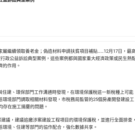
公益訴訟典型案例
繼續領取養老金；偽造材料申請扶貧項目補貼……12月17日，最
域行政公益訴訟典型案例，這些案例都與國家重大經濟政策或民生熱
濟的作用。
在與住建、環保部門工作溝通時發現，在環境保護稅這一新稅種上可能
態環境部門調取相關材料發現，市稅務局監管的25個房產開發建設工
均存在施工揚塵的問題。
察建議，建議追繳涉案建設工程項目的環境保護稅，並進行全面排查
態環境、住建等部門的協作配合，強化數據共享。