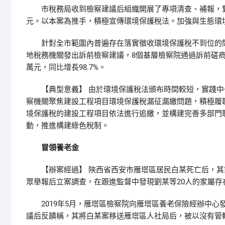
市稅務局收到檢察建議后組織開展了專項清查、補報，對案涉的
元。以本案為推手，積極宣傳環境保護稅法。加強與生態環
針對全市範圍內普遍存在落實徵收環境保護稅不到位的問
地稅務機關發出訴前檢察建議，8個基層檢察院通過訴前磋商等
萬元，同比增長98.7%。
【典型意義】 由於環境保護稅法頒布時間較短，實踐中
察機關聚焦建設工程項目環境保護稅漏征漏繳問題，積極履
境保護稅的建設工程項目依法進行追繳，並構建完善多部門
動，推進構建綠色稅制。
冒領養老金
【辦案經過】 陝西省西安市雁塔區居民白某死亡后，其家屬
眾舉報后立案調查，在跟進監督中發現劉某等20人的家屬存在
2019年5月，雁塔區檢察院向雁塔區養老保險經辦中心
議后反饋稱，其將白某案移送雁塔區人社局后，被以沒有管