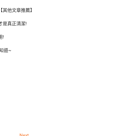
com/【其他文章推薦】
才是真正清潔!
用!
知道~
Next
Next