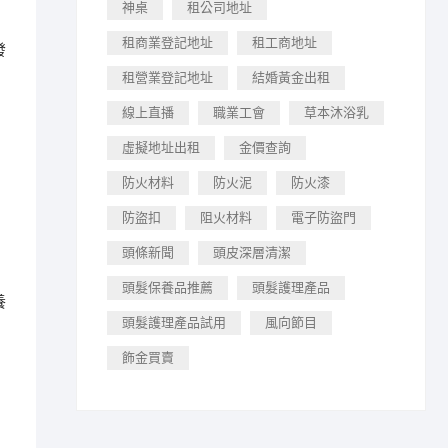
神桌
租公司地址
租商業登記地址
租工商地址
發
租營業登記地址
結婚黃金出租
線上直播
職業工會
草本沐浴乳
虛擬地址出租
金價查詢
防火材料
防火泥
防火漆
防盜扣
阻火材料
電子防盜門
頭條新聞
頭皮深層清潔
頭髮保養品推薦
頭髮護理產品
養
頭髮護理產品試用
風向節目
飾金買賣