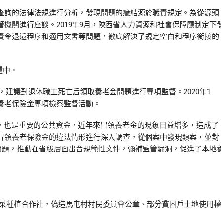
詢的法律法規進行分析，發現問題的癥結源於職責規定。為從源頭
機關進行座談。2019年9月，陝西省人力資源和社會保障廳制定下
責令退還程序和適用文書等問題，徹底解決了規定空白和程序銜接的
還中。
，建議對退休職工死亡后領取養老金問題進行專項監督。2020年1
養老保險金專項檢察監督活動。
，也是重要的公共資金，近年來冒領養老金的現象日益增多，造成了
冒領養老保險金的違法情形進行深入調查，從個案中發現類案，並對
問題，推動在省級層面出台規範性文件，彌補監管漏洞，促進了本地
菜種植合作社，偽造馬屯村村民委員會公章、部分貧困戶土地使用權