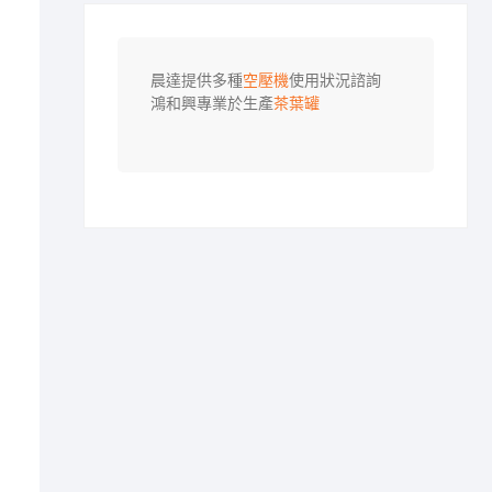
晨達提供多種
空壓機
使用狀況諮詢

鴻和興專業於生產
茶葉罐