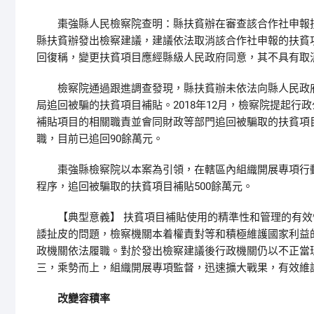
棗強縣人民檢察院查明：縣扶貧辦在審查該合作社申報扶
縣扶貧辦發出檢察建議，建議依法取消該合作社申報的扶貧
回復稱，變更扶貧項目應經縣級人民政府同意，其不具有取
檢察院通過跟進調查發現，縣扶貧辦未依法向縣人民政府
局追回被騙的扶貧項目補貼。2018年12月，檢察院提起
補貼項目的相關職責並會同財政等部門追回被騙取的扶貧項
職，目前已追回90餘萬元。
棗強縣檢察院以本案為引領，在轄區內組織開展專項行動
程序，追回被騙取的扶貧項目補貼500餘萬元。
【典型意義】 扶貧項目補貼使用的精準性和管理的有效
諉扯皮的問題，檢察機關本着權責對等和積極維護國家利益
政機關依法履職。對於發出檢察建議後行政機關仍以不正當
三，乘勢而上，組織開展專項監督，迅速擴大戰果，有效維
改變容積率