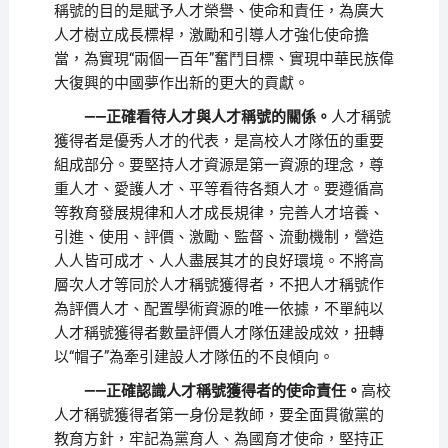
稱號的目的是賦予人才榮譽、使命和責任，為廣大
人才樹立成長標桿，激勵和引導人才強化使命擔
當，為實現“兩個一百年”奮鬥目標、實現中華民族偉
大復興的中國夢作出新的更大的貢獻。
——正確看待人才與人才稱號的關係。
人才稱號
獲得者是優秀人才的代表，是高校人才隊伍的重要
組成部分。要堅持人才資源是第一資源的理念，尊
重人才、愛護人才、平等看待各類人才。要遵循高
等教育發展規律和人才成長規律，完善人才培養、
引進、使用、評價、激勵、監督、流動機制，營造
人人皆可成才、人人盡展其才的良好環境。不將高
層次人才等同於人才稱號獲得者，不把人才稱號作
為評價人才、配置學術資源的唯一依據，不單純以
人才稱號獲得者數量評價人才隊伍建設成效，扭轉
以“帽子”為牽引建設人才隊伍的不良傾向。
——正確認識人才稱號獲得者的使命責任。
高校
人才稱號獲得者第一身份是教師，要全面貫徹黨的
教育方針，牢記為黨育人、為國育才使命，堅持正