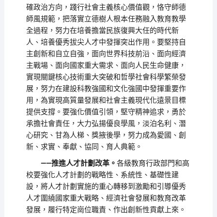
確政治方向，踐行社會主義核心價值觀，恪守師德
師風規範，把落實立德樹人根本任務融入教育教學
全過程，努力在培養擔當民族復興大任的時代新
人、培養優秀拔尖人才中發揮突出作用。要堅持自
主創新和自立自強，面向世界科技前沿、面向經濟
主戰場、面向國家重大需求、面向人民生命健康，
實現關鍵核心技術重大突破和哲學社會科學繁榮發
展，努力在建設科教強國和文化強國中發揮重要作
用，為實現高質量發展和社會主義現代化遠景目標
提供支撐。要強化價值引領，堅守精神追求，勇於
承擔社會責任，大力弘揚優良學風，淡泊名利、潛
心研究、甘為人梯、獎掖後學，努力成為愛國、創
新、求實、奉獻、協同、育人典範。
——推進人才計劃改革。
各級教育行政部門和高
校要強化人才計劃的戰略性、系統性、基礎性建
設，將人才計劃實施的重心轉移到激勵和引導優秀
人才圍繞國家重大戰略、經濟社會發展和教育改革
發展，履行特定崗位職責、作出創新性貢獻上來。