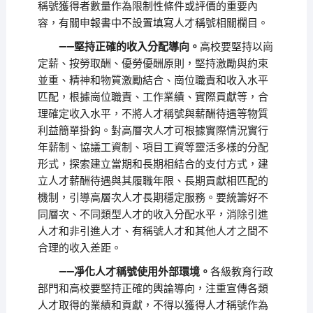
稱號獲得者數量作為限制性條件或評價的重要內
容，有關申報書中不設置填寫人才稱號相關欄目。
——堅持正確的收入分配導向。
高校要堅持以崗
定薪、按勞取酬、優勞優酬原則，堅持激勵與約束
並重、精神和物質激勵結合、崗位職責和收入水平
匹配，根據崗位職責、工作業績、實際貢獻等，合
理確定收入水平，不將人才稱號與薪酬待遇等物質
利益簡單掛鈎。對高層次人才可根據實際情況實行
年薪制、協議工資制、項目工資等靈活多樣的分配
形式，探索建立當期和長期相結合的支付方式，建
立人才薪酬待遇與其履職年限、長期貢獻相匹配的
機制，引導高層次人才長期穩定服務。要統籌好不
同層次、不同類型人才的收入分配水平，消除引進
人才和非引進人才、有稱號人才和其他人才之間不
合理的收入差距。
——凈化人才稱號使用外部環境。
各級教育行政
部門和高校要堅持正確的輿論導向，注重宣傳各類
人才取得的業績和貢獻，不得以獲得人才稱號作為