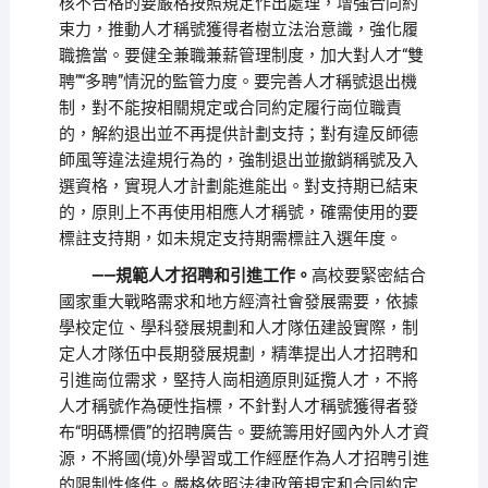
核不合格的要嚴格按照規定作出處理，增強合同約
束力，推動人才稱號獲得者樹立法治意識，強化履
職擔當。要健全兼職兼薪管理制度，加大對人才“雙
聘”“多聘”情況的監管力度。要完善人才稱號退出機
制，對不能按相關規定或合同約定履行崗位職責
的，解約退出並不再提供計劃支持；對有違反師德
師風等違法違規行為的，強制退出並撤銷稱號及入
選資格，實現人才計劃能進能出。對支持期已結束
的，原則上不再使用相應人才稱號，確需使用的要
標註支持期，如未規定支持期需標註入選年度。
——規範人才招聘和引進工作。
高校要緊密結合
國家重大戰略需求和地方經濟社會發展需要，依據
學校定位、學科發展規劃和人才隊伍建設實際，制
定人才隊伍中長期發展規劃，精準提出人才招聘和
引進崗位需求，堅持人崗相適原則延攬人才，不將
人才稱號作為硬性指標，不針對人才稱號獲得者發
布“明碼標價”的招聘廣告。要統籌用好國內外人才資
源，不將國(境)外學習或工作經歷作為人才招聘引進
的限制性條件。嚴格依照法律政策規定和合同約定