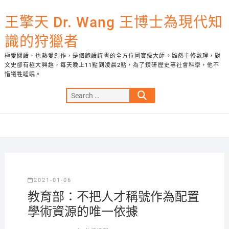
Skip
to
王擎天 Dr. Wang 王博士為現代知
content
識的狩獵者
極愛閱讀、也熱愛創作，是個飽讀詩書的全方位國寶級大師。雖然主修數理，對
文史卻有極大興趣，每天晚上11點到凌晨2點，為了鑽研歷史等社會科學，他不
惜犧牲睡眠。
Search
…
2021-01-06
教育部：不把人才稱號作為配置
學術資源的唯一依據