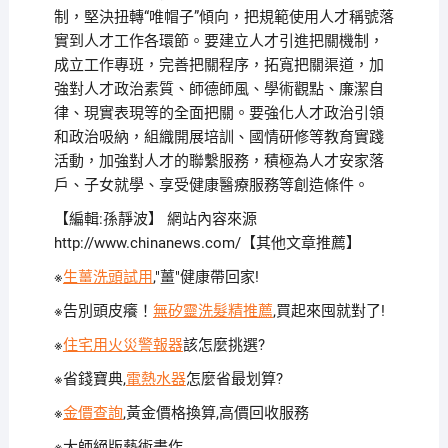
制，堅決扭轉“唯帽子”傾向，把規範使用人才稱號落
實到人才工作各環節。要建立人才引進把關機制，
成立工作專班，完善把關程序，拓寬把關渠道，加
強對人才政治素質、師德師風、學術觀點、廉潔自
律、現實表現等的全面把關。要強化人才政治引領
和政治吸納，組織開展培訓、國情研修等教育實踐
活動，加強對人才的聯繫服務，積極為人才安家落
戶、子女就學、享受健康醫療服務等創造條件。
【編輯:孫靜波】
網站內容來源
http://www.chinanews.com/【其他文章推薦】
※
生薑洗頭試用
,"薑"健康帶回家!
※告別頭皮癢！
無矽靈洗髮精推薦
,買起來囤就對了!
※
住宅用火災警報器
該怎麼挑選?
※省錢寶典,
電熱水器
怎麼省最划算?
※
金價查詢
,黃金價格換算,高價回收服務
※
大師絕版藝術畫作