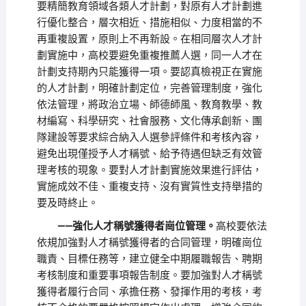
要精簡教育領域各類人才計劃，對原有人才計劃進
行優化整合，層次相近、措施相似、力度相當的不
再重複設置，原則上不再新設。在相同層次人才計
劃實施中，高校要避免重複推薦人選，同一人才在
計劃支持期內只能獲得一項。要認真檢視正在實施
的人才計劃，明確計劃定位，完善管理制度，強化
依法管理，將政治立場、師德師風、教育教學、教
材編寫、科學研究、社會服務、文化傳承創新、團
隊建設等要求綜合納入人選參評條件和考核內容，
避免出現僅授予人才稱號、給予待遇但缺乏有效管
理考核的現象。要對人才計劃實施效果進行評估，
實施成效不佳、重複支持、沒有實質性支持舉措的
要及時終止。
——強化人才稱號獲得者崗位管理。
高校要依法
依規加強對人才稱號獲得者的合同管理，明確崗位
職責、目標任務等，建立健全中期履職報告、聘期
考核制度和重要事項報告制度。要加強對人才稱號
獲得者履行合同、承擔任務、發揮作用的考核，考