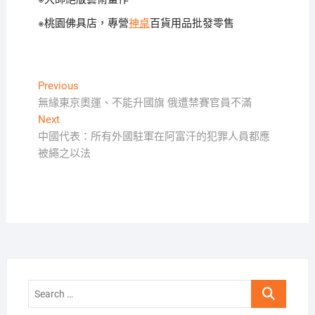
※桃園佛具店，專營
神桌
百貨用品批發零售
文
Previous
Previous
post:
無緣東京奧運、不能升國旗 俄遭禁賽官員不滿
章
Next
Next
導
post:
中國代表：所有外國駐軍在阿富汗的犯罪人員都應
覽
被繩之以法
Search
…