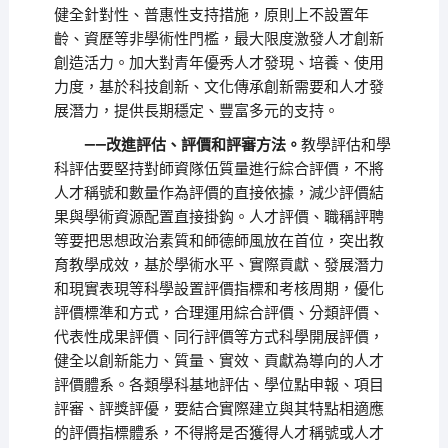
健全針對性、普惠性支持措施，原則上不設置年
齡、資歷等非學術性門檻，最大限度激發人才創新
創造活力。加大對青年優秀人才發現、培養、使用
力度，基於科技創新、文化傳承創新需要和人才發
展潛力，提供長期穩定、豐富多元的支持。
——改進評估、評價和評審方法。
教學評估和學
科評估要堅持對師資隊伍質量進行綜合評價，不將
人才稱號和數量作為評價的直接依據，減少評價結
果與學術資源配置直接掛鈎。人才評價、職稱評聘
等要把思想政治素質和師德師風放在首位，突出教
育教學成效，基於學術水平、實際貢獻、發展潛力
和現實表現等科學設置評價指標和考核周期，優化
評價標準和方式，合理運用綜合評價、分類評價、
代表性成果評價、同行評價等方式科學開展評價，
健全以創新能力、質量、實效、貢獻為導向的人才
評價體系。各類學科基地評估、學位點申報、項目
評審、評獎評優，要結合實際建立與其特點相適應
的評價指標體系，不得將是否獲得人才稱號或人才