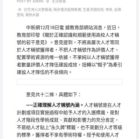
POST BY
ADMIN
生活情報
住宅用火災警報器
,
無矽靈洗髮精推薦
,
生薑洗頭試用
,
神桌
,
金價
查詢
,
電熱水器
中新網12月18日電 據教育部網站消息，近日，
教育部印發《關於正確認識和規範使用高校人才稱
號的若干意見》。意見提到，不將高層次人才等同
於人才稱號獲得者，不把人才稱號作為評價人才、
配置學術資源的唯一依據，不單純以人才稱號獲得
者數量評價人才隊伍建設成效，扭轉以“帽子”為牽引
建設人才隊伍的不良傾向。
意見共十二條，具體如下：
——正確理解人才稱號內涵。
人才稱號是在人才
計劃或項目實施過程中給予人才的入選標識，是對
人才階段性學術成就、貢獻和影響力的充分肯定，
不是給人才貼上“永久牌”標籤，也不是劃分人才等級
的標準，獲得者不享有學術特權。授予和使用人才