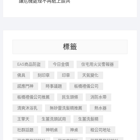
讓危機處理不再紙上談兵
標籤
EAS商品防盜
今日金價
住宅用火災警報器
佛具
刻印章
印章
天氣變化
感應門神
時事議題
板橋禮儀公司
板橋禮儀公司推薦
民生頭條
消防水帶
清爽沐浴乳
無矽靈洗髮精推薦
熱水器
王擎天
生薑洗頭試用
生薑洗髮精
社群話題
神明桌
神桌
租公司地址