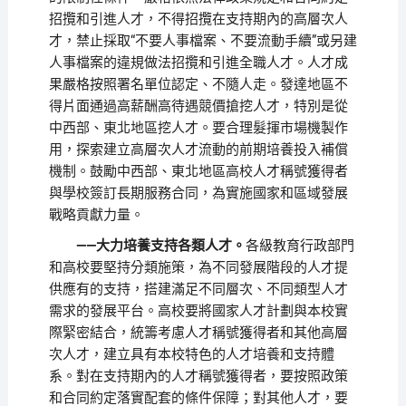
招攬和引進人才，不得招攬在支持期內的高層次人
才，禁止採取“不要人事檔案、不要流動手續”或另建
人事檔案的違規做法招攬和引進全職人才。人才成
果嚴格按照署名單位認定、不隨人走。發達地區不
得片面通過高薪酬高待遇競價搶挖人才，特別是從
中西部、東北地區挖人才。要合理髮揮市場機製作
用，探索建立高層次人才流動的前期培養投入補償
機制。鼓勵中西部、東北地區高校人才稱號獲得者
與學校簽訂長期服務合同，為實施國家和區域發展
戰略貢獻力量。
——大力培養支持各類人才。
各級教育行政部門
和高校要堅持分類施策，為不同發展階段的人才提
供應有的支持，搭建滿足不同層次、不同類型人才
需求的發展平台。高校要將國家人才計劃與本校實
際緊密結合，統籌考慮人才稱號獲得者和其他高層
次人才，建立具有本校特色的人才培養和支持體
系。對在支持期內的人才稱號獲得者，要按照政策
和合同約定落實配套的條件保障；對其他人才，要