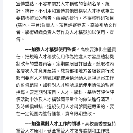
宣傳重點，不發布關於人才稱號的各類名單、統
計、排行，不引用和宣傳其他機構以人才稱號為主
要指標撰寫的報告、編製的排行。不得將科研項目
(基地、平台)負責人、項目評審專家、高被引論文作
者、學術組織負責人等作為人才稱號加以使用、宣
傳。
——加強人才稱號使用監督。
高校要強化主體責
任，把規範人才稱號使用作為推進人才發展體制機
制改革的重要內容，定期開展自評自查，聽取校內
各層次人才意見建議。教育部和地方各級教育行政
部門要將人才稱號規範使用情況納入巡視巡察工作
的監督範圍，加強對人才稱號規範使用情況的監督
指導。要定期對項目、人才、學科、基地等評估評
價活動中涉及人才稱號簡單量化的做法進行清理，
及時糾偏糾錯，違規使用人才稱號問題嚴重的，要
在一定範圍內進行通報，責令限期整改。
——加強黨對人才工作的領導。
高校黨委要堅持
黨管人才原則，健全黨管人才領導體制和工作機