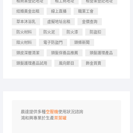
租商業登記地址
租工商地址
租營業登記地址
結婚黃金出租
線上直播
職業工會
草本沐浴乳
虛擬地址出租
金價查詢
防火材料
防火泥
防火漆
防盜扣
阻火材料
電子防盜門
頭條新聞
頭皮深層清潔
頭髮保養品推薦
頭髮護理產品
頭髮護理產品試用
風向節目
飾金買賣
晨達提供多種
空壓機
使用狀況諮詢

鴻和興專業於生產
茶葉罐