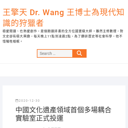
Skip
to
王擎天 Dr. Wang 王博士為現代知
content
識的狩獵者
極愛閱讀、也熱愛創作，是個飽讀詩書的全方位國寶級大師。雖然主修數理，對
文史卻有極大興趣，每天晚上11點到凌晨2點，為了鑽研歷史等社會科學，他不
惜犧牲睡眠。
Search
…
2020-12-30
中國文化遺產領域首個多場耦合
實驗室正式投運