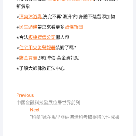
新氣象
※
清爽沐浴乳
,洗完不再"滑滑"的,身體不殘留添加物
※
民生頭條
帶您來看更多
頭條新聞
※合法
板橋禮儀公司
懶人包
※
住宅用火災警報器
裝對了嗎?
※
飾金買賣
即時牌價-黃金資訊站
※了解
大師佛教正法中心
文
Previous
Previous
post:
中國金融科技發展位居世界前列
章
Next
Next
導
post:
“科學”號在馬里亞納海溝科考取得階段性成果
覽