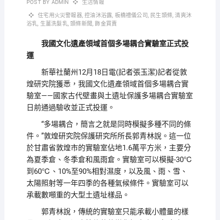
POST BY
ADMIN
生活情報
住宅用火災警報器
,
控油沐浴露
,
板橋禮儀公司
,
民生頭條
,
清爽沐
浴乳
,
生薑洗髮乳
,
頭條新聞
,
飾金買賣
我國文化遺產領域首個多場耦合實驗室正式投
運
新華社蘭州12月18日電(記者張玉潔)記者從敦
煌研究院獲悉，我國文化遺產領域首個多場耦合實
驗室——國家古代壁畫與土遺址保護多場耦合實驗室
日前通過驗收並正式投運。
“多場耦合，簡言之就是同時模擬多種不同的條
件。”敦煌研究院保護研究所所長郭青林說。這一位
於甘肅省敦煌市的實驗室佔地1.6萬平方米，主要分
為夏季倉、冬季倉和風雨倉。實驗室可以模擬-30℃
到60℃、10%至90%相對濕度，以及風、雨、雪、
太陽照射等一年四季的各種氣候條件。實驗室可以
承載數噸重的大型土遺址樣品。
郭青林說，傳統的實驗室只能承載小體量的樣