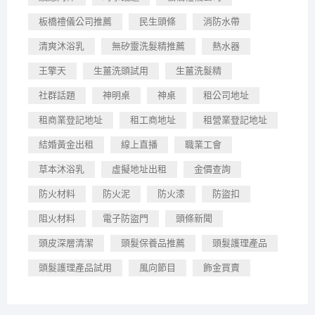
板橋禮儀公司推薦
民生頭條
消防水帶
清爽沐浴乳
無矽靈洗髮精推薦
熱水器
王擎天
生薑洗頭試用
生薑洗髮精
社群話題
神明桌
神桌
租公司地址
租商業登記地址
租工商地址
租營業登記地址
結婚黃金出租
線上直播
職業工會
草本沐浴乳
虛擬地址出租
金價查詢
防火材料
防火泥
防火漆
防盜扣
阻火材料
電子防盜門
頭條新聞
頭皮深層清潔
頭髮保養品推薦
頭髮護理產品
頭髮護理產品試用
風向節目
飾金買賣