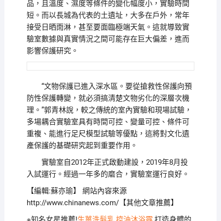
品，且溫度、濕度等條件的變化幅度小，實驗時間
短。而以長城為代表的土遺址，大多在戶外，常年
接受日晒雨淋，甚至要面臨極端天氣。這就導致實
驗室數據與真實情況之間可能存在巨大偏差，進而
影響保護研究。
“文物保護已進入深水區。要從搶救性保護向預
防性保護轉變，就必須搞清楚文物劣化的深層次機
理。”郭青林說，較之傳統的室內實驗和現場試驗，
多場耦合實驗室具有時間可控、變量可控、條件可
重複、能進行足尺模型試驗等優點，這將對文化遺
產保護的基礎研究起到重要作用。
實驗室自2012年正式啟動建設，2019年8月投
入試運行。經過一年多的磨合，實驗室運行良好。
【編輯:蘇亦瑜】
網站內容來源
http://www.chinanews.com/【其他文章推薦】
※知名女星推薦!
生薑洗髮乳
,
控油沐浴露
,打造身體的