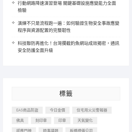
行動網路降速演習登場 關鍵基礎設施應變能力全面
檢驗
演練不只是流程跑一遍：如何驗證生物安全事故應變
程序與資源配置的完整韌性
科技聯防再進化！台灣攔截釣魚網站成效揭密，通訊
安全防護全面升級
標籤
EAS商品防盜
今日金價
住宅用火災警報器
佛具
刻印章
印章
天氣變化
感應門神
時事議題
板橋禮儀公司