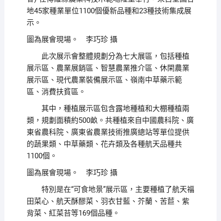
地45家種業單位1100個優新品種和23種技術集成展
示。
圖為展會現場。 李巧珍 攝
此次展示會整體規劃分為七大展區，包括種植
展示區、農業展銷區、智慧農業推介區、休閑農業
展示區、現代農業裝備展示區、嶺南中草藥示範
區、消費扶貧區。
其中，種植展示區包含露地種植和大棚種植兩
類，規劃面積約500畝。共種植來自中國農科院、廣
東省農科院、廣東省農業技術推廣總站等單位提供
的蔬果類、中草藥類、花卉類及各種航天品種共
1100個。
圖為展會現場。 李巧珍 攝
特別是在“可食地景”展示區，主要種植了航天福
田菜心、航天酥醪菜、羽衣甘藍、芥蘭、苦苣、紫
背菜、紅菜苔等169個品種。