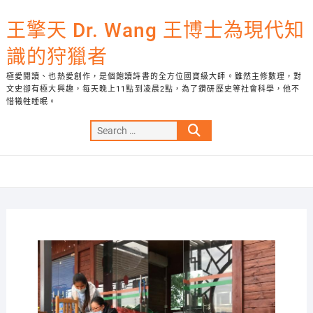
Skip
to
王擎天 Dr. Wang 王博士為現代知
content
識的狩獵者
極愛閱讀、也熱愛創作，是個飽讀詩書的全方位國寶級大師。雖然主修數理，對
文史卻有極大興趣，每天晚上11點到凌晨2點，為了鑽研歷史等社會科學，他不
惜犧牲睡眠。
Search
…