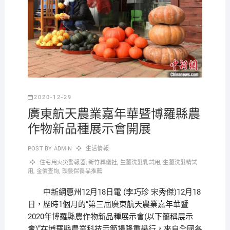
2020-12-29
廣東航天農業嘉年華暨博羅縣農
作物新品種展示會開展
POST BY
ADMIN
生活情報
住宅用火災警報器
,
新竹葬儀社
,
生薑洗髮乳試用
,
生薑洗髮精試
用
,
金價查詢
,
頭髮保養品推薦
中新網惠州12月18日電 (李巧珍 宋秀傑)12月18
日，歷時1個月的“第三屆廣東航天農業嘉年華暨
2020年博羅縣農作物新品種展示會(以下簡稱展示
會)”在博羅縣農業科技示範場隆重舉行，來自全國各