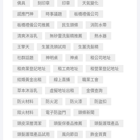
佛具
刻印章
印章
天氣變化
感應門神
時事議題
板橋禮儀公司
板橋禮儀公司推薦
民生頭條
消防水帶
清爽沐浴乳
無矽靈洗髮精推薦
熱水器
王擎天
生薑洗頭試用
生薑洗髮精
社群話題
神明桌
神桌
租公司地址
租商業登記地址
租工商地址
租營業登記地址
結婚黃金出租
線上直播
職業工會
草本沐浴乳
虛擬地址出租
金價查詢
防火材料
防火泥
防火漆
防盜扣
阻火材料
電子防盜門
頭條新聞
頭皮深層清潔
頭髮保養品推薦
頭髮護理產品
頭髮護理產品試用
風向節目
飾金買賣