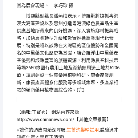
圖為展會現場。 李巧珍 攝
博羅縣副縣長潘燕梅表示，博羅縣將搶抓粵港
澳大灣區建設以及惠州打造粵港澳綠色農產品生產
供應基地所帶來的良好機遇，深入實施鄉村振興戰
略，加快農業轉型升級和紮實推進農業現代化發
展，特別是將以該縣在大灣區的區位優勢和全國聞
名的中醫藥文化歷史為基礎，結合羅浮山中醫藥產
業優勢和該縣豐富的旅遊資源，利用縣農業科技示
範場3650畝國有農用土地及湖鎮鎮周邊土地共6206
畝，規劃建設一個集藥用植物科研、康養產業創
新、康養產業體系化服務等多領域集聚、多產業相
融的嶺南藥用植物園綜合體。(完)
【編輯:丁寶秀】
網站內容來源
http://www.chinanews.com/【其他文章推薦】
※讓你的頭皮開始深呼吸,
生薑洗髮精試用
,體驗過才
知道什麼才是真正清潔!