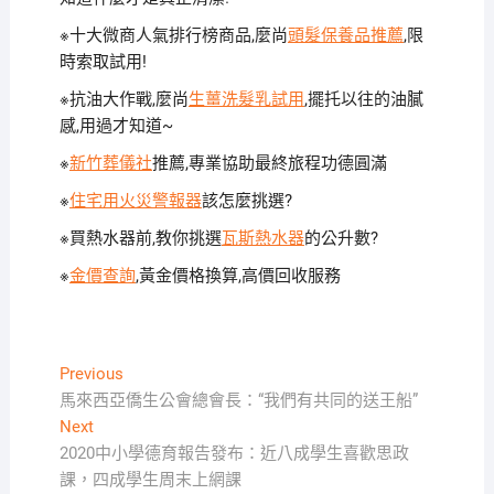
※十大微商人氣排行榜商品,麼尚
頭髮保養品推薦
,限
時索取試用!
※抗油大作戰,麼尚
生薑洗髮乳試用
,擺托以往的油膩
感,用過才知道~
※
新竹葬儀社
推薦,專業協助最終旅程功德圓滿
※
住宅用火災警報器
該怎麼挑選?
※買熱水器前,教你挑選
瓦斯熱水器
的公升數?
※
金價查詢
,黃金價格換算,高價回收服務
文
Previous
Previous
post:
馬來西亞僑生公會總會長：“我們有共同的送王船”
章
Next
Next
導
post:
2020中小學德育報告發布：近八成學生喜歡思政
覽
課，四成學生周末上網課