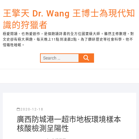
Skip
to
王擎天 Dr. Wang 王博士為現代知
content
識的狩獵者
極愛閱讀、也熱愛創作，是個飽讀詩書的全方位國寶級大師。雖然主修數理，對
文史卻有極大興趣，每天晚上11點到凌晨2點，為了鑽研歷史等社會科學，他不
惜犧牲睡眠。
Search
…
2020-12-18
廣西防城港一超市地板環境樣本
核酸檢測呈陽性