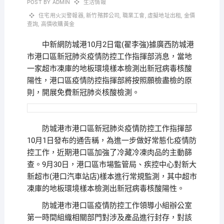
POST BY
ADMIN
生活情報
住宅用火災警報器
,
新竹殯葬公司
,
職業工會
,
虛擬地址出租
,
金價
查詢
,
高價收購黃金
中新網防城港10月2日電(翟李強)據廣西防城港
市港口區新冠肺炎疫情防控工作指揮部消息，當地
一家超市凍庫的地板環境樣本檢測出新冠病毒核酸
陽性，港口區疫情防控指揮部將按照願檢盡檢的原
則，開展免費新冠肺炎核酸檢測。
防城港市港口區新冠肺炎疫情防控工作指揮部
10月1日發布的通告稱，為進一步做好常態化疫情防
控工作，近期港口區加強了冷藏冷凍肉品的主動篩
查。9月30日，港口區市場監管局、疾控中心對新大
新超市(港口汽車站店)樣本進行常規監測，其中超市
凍庫的地板環境樣本檢測出新冠病毒核酸陽性。
防城港市港口區疫情防控工作領導小組辦公室
第一時間組織相關部門對涉及產品進行封存，對該