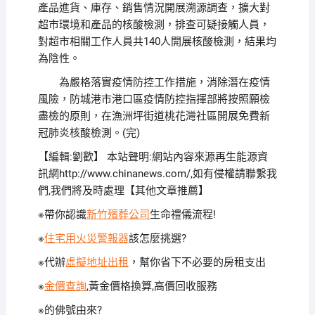
產品進貨、庫存、銷售情況開展溯源調查，擴大對
超市環境和產品的核酸檢測，排查可疑接觸人員，
對超市相關工作人員共140人開展核酸檢測，結果均
為陰性。
為嚴格落實疫情防控工作措施，消除潛在疫情
風險，防城港市港口區疫情防控指揮部將按照願檢
盡檢的原則，在漁洲坪街道桃花灣社區開展免費新
冠肺炎核酸檢測。(完)
【編輯:劉歡】
本站聲明:網站內容來源再生能源資
訊網http://www.chinanews.com/,如有侵權請聯繫我
們,我們將及時處理【其他文章推薦】
※帶你認識
新竹殯葬公司
生命禮儀流程!
※
住宅用火災警報器
該怎麼挑選?
※代辦
虛擬地址出租
，幫你省下不必要的房租支出
※
金價查詢
,黃金價格換算,高價回收服務
※
的佛號由來?