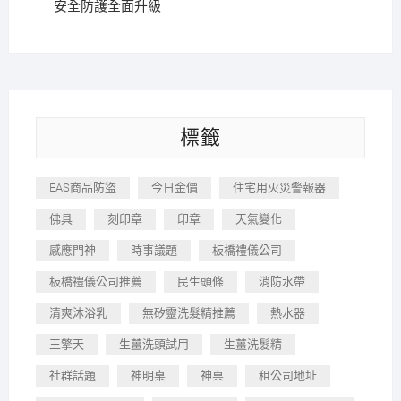
安全防護全面升級
標籤
EAS商品防盜
今日金價
住宅用火災警報器
佛具
刻印章
印章
天氣變化
感應門神
時事議題
板橋禮儀公司
板橋禮儀公司推薦
民生頭條
消防水帶
清爽沐浴乳
無矽靈洗髮精推薦
熱水器
王擎天
生薑洗頭試用
生薑洗髮精
社群話題
神明桌
神桌
租公司地址