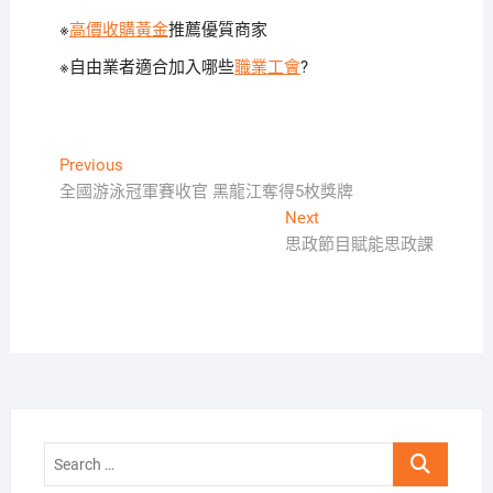
※
高價收購黃金
推薦優質商家
※自由業者適合加入哪些
職業工會
?
文
Previous
Previous
post:
全國游泳冠軍賽收官 黑龍江奪得5枚獎牌
章
Next
Next
導
post:
思政節目賦能思政課
覽
Search
…