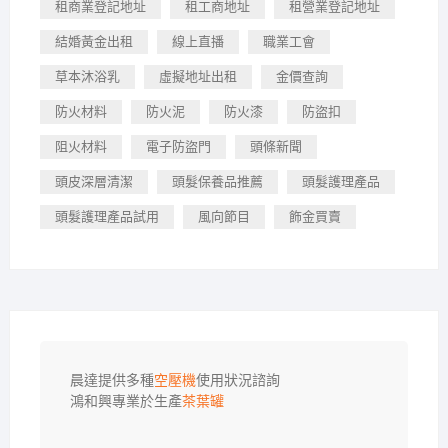
租商業登記地址
租工商地址
租營業登記地址
結婚黃金出租
線上直播
職業工會
草本沐浴乳
虛擬地址出租
金價查詢
防火材料
防火泥
防火漆
防盜扣
阻火材料
電子防盜門
頭條新聞
頭皮深層清潔
頭髮保養品推薦
頭髮護理產品
頭髮護理產品試用
風向節目
飾金買賣
晨達提供多種
空壓機
使用狀況諮詢

鴻和興專業於生產
茶葉罐