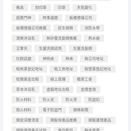
佛具
刻印章
印章
天氣變化
感應門神
時事議題
板橋禮儀公司
板橋禮儀公司推薦
民生頭條
消防水帶
清爽沐浴乳
無矽靈洗髮精推薦
熱水器
王擎天
生薑洗頭試用
生薑洗髮精
社群話題
神明桌
神桌
租公司地址
租商業登記地址
租工商地址
租營業登記地址
結婚黃金出租
線上直播
職業工會
草本沐浴乳
虛擬地址出租
金價查詢
防火材料
防火泥
防火漆
防盜扣
阻火材料
電子防盜門
頭條新聞
頭皮深層清潔
頭髮保養品推薦
頭髮護理產品
頭髮護理產品試用
風向節目
飾金買賣