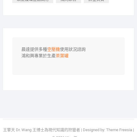
晨達提供多種
空壓機
使用狀況諮詢

鴻和興專業於生產
茶葉罐
王擎天 Dr. Wang 王博士為現代知識的狩獵者
| Designed by:
Theme Freesia
|