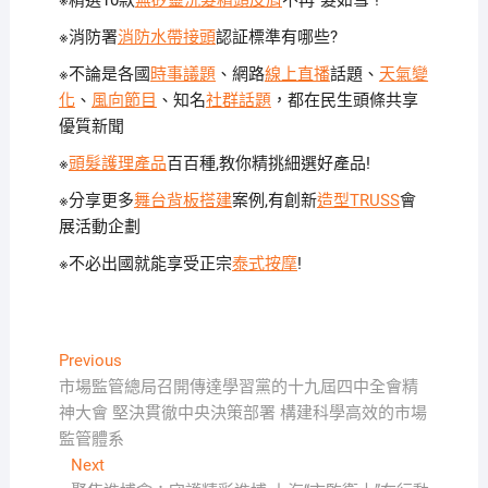
※精選10款
無矽靈洗髮精頭皮屑
不再”髮如雪”!
※消防署
消防水帶接頭
認証標準有哪些?
※不論是各國
時事議題
、網路
線上直播
話題、
天氣變
化
、
風向節目
、知名
社群話題
，都在民生頭條共享
優質新聞
※
頭髮護理產品
百百種,教你精挑細選好產品!
※分享更多
舞台背板搭建
案例,有創新
造型TRUSS
會
展活動企劃
※不必出國就能享受正宗
泰式按摩
!
文
Previous
Previous
post:
市場監管總局召開傳達學習黨的十九屆四中全會精
章
神大會 堅決貫徹中央決策部署 構建科學高效的市場
導
監管體系
覽
Next
Next