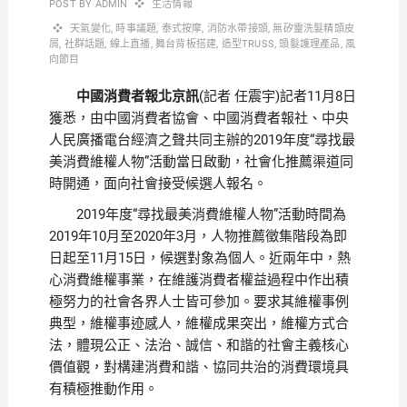
POST BY
ADMIN
生活情報
天氣變化
,
時事議題
,
泰式按摩
,
消防水帶接頭
,
無矽靈洗髮精頭皮
屑
,
社群話題
,
線上直播
,
舞台背板搭建
,
造型TRUSS
,
頭髮護理產品
,
風
向節目
中國消費者報北京訊
(
)記者11月8日
記者 任震宇
獲悉，由中國消費者協會、中國消費者報社、中央
人民廣播電台經濟之聲共同主辦的2019年度“尋找最
美消費維權人物”活動當日啟動，社會化推薦渠道同
時開通，面向社會接受候選人報名。
2019年度“尋找最美消費維權人物”活動時間為
2019年10月至2020年3月，人物推薦徵集階段為即
日起至11月15日，候選對象為個人。近兩年中，熱
心消費維權事業，在維護消費者權益過程中作出積
極努力的社會各界人士皆可參加。要求其維權事例
典型，維權事迹感人，維權成果突出，維權方式合
法，體現公正、法治、誠信、和諧的社會主義核心
價值觀，對構建消費和諧、協同共治的消費環境具
有積極推動作用。