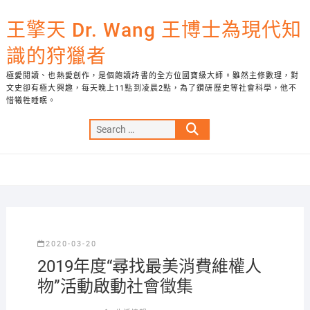
Skip
to
王擎天 Dr. Wang 王博士為現代知
content
識的狩獵者
極愛閱讀、也熱愛創作，是個飽讀詩書的全方位國寶級大師。雖然主修數理，對
文史卻有極大興趣，每天晚上11點到凌晨2點，為了鑽研歷史等社會科學，他不
惜犧牲睡眠。
Search
…
2020-03-20
2019年度“尋找最美消費維權人
物”活動啟動社會徵集