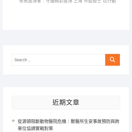
post:
聚焦進博會：守護精彩進博 上海“市監衛士”在行動
Search
…
近期文章
從源頭阻斷動物醫院危機：獸醫所生安事故預防與跨
單位協調實戰對策