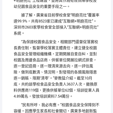
+明廚亮灶”工程建設，並將其作為有效保障學校及
幼兒園食品安全的重要手段之一。
據了解，廣東省目前學校食堂“明廚亮灶”覆蓋率
達99.9%，共有8523家已建成“互聯網+明廚亮灶”。
深圳市2603家學校食堂全部接入“互聯網+明廚亮灶”
系統。
“為保證校園食品安全，相關部門還督促落實校
長責任制，監督學校落實主體責任，建立健全校園
食品安全管理組織機構，定期開展自查自糾，並對
校園及周邊食品店商、供餐單位開展拉網式排查，
逐一登記造冊，逐一理清來源去向，逐一評估風
險，做到底數清、情況明，對發現的各類風險隱患
逐一銷賬、限期‘清零’。”麥教猛介紹。截至10月
底，共約談學校食品安全負責人3637人次，撤換原
料供應商119個，更換供餐單位62個，培訓從業人員
4.89萬名，發放培訓資料7.54萬份。
“民有所呼、我必有應。”校園食品安全保障刻不
容緩。因應學生家長和社會關切，廣東多地創新監