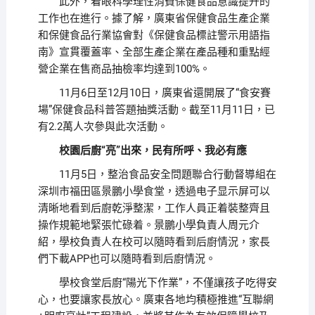
此外，着眼科學理性消費保健食品意識提升的
工作也在進行。據了解，廣東省保健食品生產企業
和保健食品行業協會對《保健食品標註警示用語指
南》宣貫覆蓋率、全部生產企業在產品種和重點經
營企業在售商品抽檢率均達到100%。
11月6日至12月10日，廣東省還開展了“食安賽
場”保健食品科普答題抽獎活動。截至11月11日，已
有2.2萬人次參與此次活動。
校園后廚“亮”出來，民有所呼、我必有應
11月5日，整治食品安全問題聯合行動督導組在
深圳市福田區景鵬小學食堂，透過电子显示屏可以
清晰地看到后廚乾淨整潔，工作人員正着裝整齊且
操作規範地緊張忙碌着。景鵬小學負責人周元介
紹，學校負責人在校可以隨時看到后廚情況，家長
們下載APP也可以隨時看到后廚情況。
學校食堂后廚“陽光下作業”，不僅讓孩子吃得安
心，也要讓家長放心。廣東各地均積極推進“互聯網