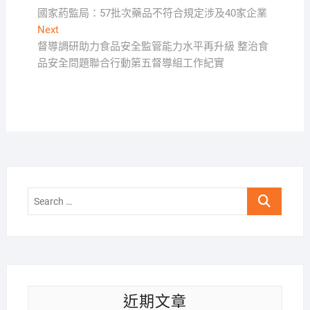
post:
國家葯監局：57批次藥品不符合規定涉及40家企業
章
Next
Next
導
post:
督導調研助力食品安全監管能力水平再升級 整治食
覽
品安全問題聯合行動第五督導組工作紀實
Search
…
近期文章