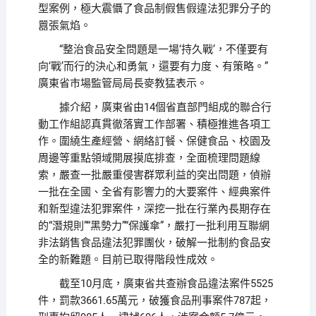
型案例，極大震懾了食品制假售假違法犯罪分子的
囂張氣焰。
“整治食品安全問題是一場‘持久戰’，不僅要有
向‘戰’而行的決心和勇氣，還要有力度、有策略。”
廣東省市場監管局局長麥教猛表示。
據介紹，廣東省由14個省直部門組成的聯合行
動工作組認真貫徹落實工作部署、積極推進各項工
作。圍繞生產經營、網絡訂餐、保健食品、校園及
周邊等重點領域開展摸底排查，全面梳理問題線
索，嚴查一批嚴重侵害群眾利益的突出問題，偵辦
一批在全國、全省有影響力的大要案件、經典案件
和新型違法犯罪案件，深挖一批在行業內長期存在
的“潛規則”“黑勢力”“保護傘”，嚴打一批利用互聯網
非法銷售食品違法犯罪團伙，破解一批制約食品安
全的新難題。目前已取得階段性成效。
截至10月底，廣東省共查辦食品違法案件5525
件，罰款3661.65萬元，破獲食品刑事案件787起，