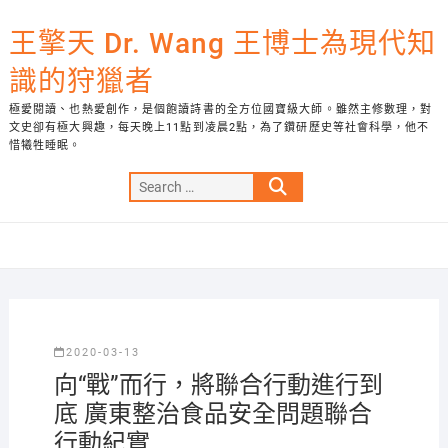
Skip
to
王擎天 Dr. Wang 王博士為現代知
content
識的狩獵者
極愛閱讀、也熱愛創作，是個飽讀詩書的全方位國寶級大師。雖然主修數理，對
文史卻有極大興趣，每天晚上11點到凌晨2點，為了鑽研歷史等社會科學，他不
惜犧牲睡眠。
Search
…
2020-03-13
向“戰”而行，將聯合行動進行到
底 廣東整治食品安全問題聯合
行動紀實