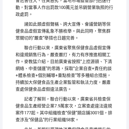
會危害性大、性質惡劣，當地市場監管部門迅速行
動，對當事人作出罰款100萬元並吊銷營業執照的行
政處罰。
諸如此類虛假聲稱、誇大宣傳、會議營銷等保
健食品虛假宣傳亂象不勝枚舉。與此同時，聚焦群
眾關切的“嚴查”舉措也日趨完善。
聯合行動以來，廣東省聚焦保健食品虛假宣傳
和違規銷售行為，嚴查嚴打，有力有序推進相關工
作。麥教猛介紹，目前廣東省按照“上控源頭、下清
網絡、中查儲運”的思路，採取“企業自查+責任約談
+體系檢查+個別輔導+重點檢查”等多種組合措施，
持續加大保健食品生產企業監管和執法力度，嚴肅
查處保健食品虛假違法廣告。
記者了解到，聯合行動以來，廣東省共檢查保
健食品生產經營企業7.9萬家次，立案查處違法違規
案件177起。其中組織檢查“保健”類店鋪3001個，排
查涉及“保健品”的行業組織58家。