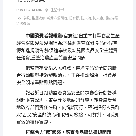
POST BY
ADMIN
生活情報
佛具
,
指壓按摩
,
新北市駕訓班
,
防水膠
,
防火泥
,
防火漆
,
頭皮深層
清潔推薦
中國消費者報報道
(
)出重拳打擊食品生產
宿志紅
經營環節違法違規行為;下猛葯嚴查保健食品虛假宣
傳和違規銷售;強促進學校及幼兒園食品安全主體責
任落實;重整治農產品質量安全問題……
把監督權交給人民群眾，整治食品安全問題聯
合行動新舉措激發新動力，正在推動解決一批食品
安全領域重點難點問題。
記者近日跟隨整治食品安全問題聯合行動督導
組赴廣東深圳、東莞等多地調研督導，親身感受當
地政府部門責任在肩、向“戰”而行，堅決捍衛人民群
眾“舌尖”安全的決心和取得可檢驗、可評判、可感知
實效的積極實踐。
打擊合力“聚”起來，嚴查食品違法違規問題