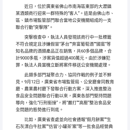
近日，位於廣東省佛山市南海區東部的大瀝鎮
某酒類商行迎來一群特殊的“客人”。這是由佛山市、
區、鎮市場監管部門聯合當地公安機關組成的一支
聯合行動“突擊隊”。
突擊檢查中，執法人員發現該商行中一批標籤
不符合規定且涉嫌假冒“茅台”“奔富葡萄酒”“國窖”等
知名品牌的酒類產品正在銷售，共60多個品牌，合
計9000多瓶，涉案貨值超過400萬元。由於涉嫌犯
罪，執法人員當機立斷將案件移送公安機關處理。
此類多部門凝聚合力、協同作戰的例子並不鮮
見。9月12日，廣東省市場監管局、公安廳會同教育
廳、農業農村廳下發聯合行動方案，深入推進整治
食品安全問題聯合行動以來，廣東各部門堅持問題
導向，強化“行刑銜接”，將“嚴打”“高壓”整治食品安
全問題的態勢進行到底。
比如，廣東省查處並向社會通報“假月餅案”“生
石灰漂白牛肚案”“仿冒‘小罐茶’案”等一批食品經營典