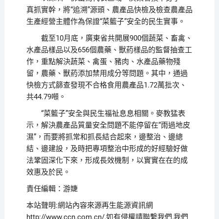
真抓實幹，將“追溯”源頭、農產品快檢及檢查農產品
生產經營主體作為保證“菜籃子”安全的民生實事。
截至10月底，廣東省共開展900個蔬菜、畜禽、
水產品樣品以及656個農藥、獸葯樣品的監督抽查工
作，重點解決蔬菜、禽蛋、豬肉、水產品藥物殘
留，農藥、獸葯添加禁用成分等問題。其中，通過
快檢方式篩查發現不合格食用農產品1.72萬批次、
共44.79噸。
“菜籃子”安全與民生福祉息息相關。麥教猛表
示，解決農產品質量安全問題不能停留在“雨過地皮
濕”，而要將抓常和抓長結合起來，邊整治、邊總
結、邊建設，及時把專項整治中形成的好經驗好做
法鞏固深化下來，形成長效機制，以實實在在的成
效惠及於民。
責任編輯：游婕
本站聲明:網站內容來源再生能源資訊網
http://www.ccn.com.cn/,如有侵權請聯繫我們,我們