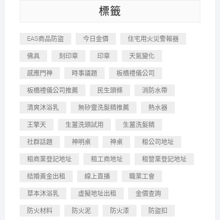
標籤
EAS商品防盜
今日金價
住宅用火災警報器
佛具
刻印章
印章
天氣變化
感應門神
時事議題
板橋禮儀公司
板橋禮儀公司推薦
民生頭條
消防水帶
清爽沐浴乳
無矽靈洗髮精推薦
熱水器
王擎天
生薑洗頭試用
生薑洗髮精
社群話題
神明桌
神桌
租公司地址
租商業登記地址
租工商地址
租營業登記地址
結婚黃金出租
線上直播
職業工會
草本沐浴乳
虛擬地址出租
金價查詢
防火材料
防火泥
防火漆
防盜扣