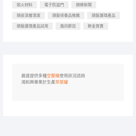
阻火材料
電子防盜門
頭條新聞
頭皮深層清潔
頭髮保養品推薦
頭髮護理產品
頭髮護理產品試用
風向節目
飾金買賣
晨達提供多種
空壓機
使用狀況諮詢

鴻和興專業於生產
茶葉罐