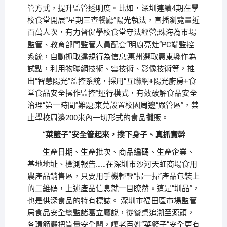
管方式，提升監管透明度。比如，深圳連續4期在學
校食堂開展“星期三查餐廳”陽光執法，直播瀏覽量近
百萬人次，有力督促學校食堂守法經營;珠海為市場
監管、教育部門監管人員配套“明廚亮灶”PC端監控
系統，自動抓取違規行為信息;惠州選取惠東縣作為
試點，利用物聯網技術、雲技術、影像技術等，推
出“智慧陽光”監控系統，採用“互聯網+陽光廚房+食
堂食品安全操作監控”運行模式，有效破解食品安全
治理“第一時間”難題;東莞設置校園周邊“嚴管區”，禁
止學校周邊200米內一切形式的食品攤販。
“菜籃子”安全管起來，撲下身子、真抓實幹
生產日期、生產批次、商品編碼、生產企業、
基地地址、檢測報告……在深圳市沙河天虹商場食用
農產品銷售區，只要用手機輕輕“掃一掃”產品包裝上
的二維碼，上述產品信息就一目瞭然。這是“圳品”，
也是供深食品的特有標誌。 深圳市福田區市場監管
局食品安全總監諸葛立鷹說，從餐桌追溯至源頭，
各環節嚴把質量安全關，讓老百姓“菜籃子”安全更有