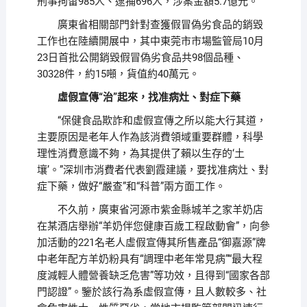
刑事拘留985人、逮捕696人，涉案金額5.7億元。
廣東省相關部門針對查獲假冒偽劣食品的銷毀
工作也在陸續開展中，其中東莞市市場監管局10月
23日首批公開銷毀假冒偽劣食品共98個品種、
30328件，約15噸，貨值約40萬元。
虛假宣傳“治”起來，找准病灶、對症下藥
“保健食品欺詐和虛假宣傳之所以能大行其道，
主要原因是老年人作為該消費領域重要群體，科學
理性消費意識不夠，為其提供了賴以生存的‘土
壤’。”深圳市消費者代表劉霞建議，要找准病灶、對
症下藥，做好“嚴查”和“科普”兩方面工作。
不久前，廣東省河源市紫金縣城羊之家羊奶店
在某酒店舉辦“羊奶伴您健康百歲工程啟動會”，向參
加活動的221名老人虛假宣傳其所售產品“御嘉源”牌
中老年配方羊奶粉具有“調理中老年常見病”“最大程
度減輕人體營養缺乏危害”等功效，且得到“國家各部
門認證”。鑒於該行為系虛假宣傳，且人數較多、社