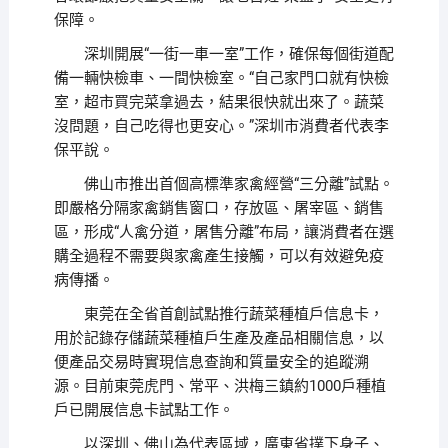
保障。
深圳開展“一街一車一室”工作，確保每個街道配
備一輛快檢車、一間快檢室。“自己家門口就有快檢
室，超市買完菜拿過去，結果很快就出來了。蔬菜
沒問題，自己吃得也更安心。”深圳市消費者代表李
保平說。
佛山市推出首個高標準家禽經營“三分離”試點。
即嚴格分隔家禽銷售窗口，存放區、屠宰區、銷售
區，形成“人禽分道，屠售分離”布局，讓消費者在選
購全過程不需要與家禽產生接觸，可以有效避免疫
病傳播。
東莞在全省首創試點推行蔬菜種植戶信息卡，
用於記錄存儲蔬菜種植戶生產及產品相關信息，以
便產品交易時實現信息查詢和質量安全的追蹤溯
源。目前東莞虎門、常平、洪梅三鎮約1000戶種植
戶已開展信息卡試點工作。
以深圳、佛山為代表區域，廣東省撲下身子、