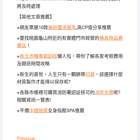
將及時處理
【其他文章推薦】
※網友票選10款
無矽靈洗髮乳
,高CP值分享推薦
※要找桃園龜山附近的有實體門市經營的
佛具用品專
賣店
！
※
新北市機車駕訓班
懶人包，帶你了解各家考照費用
及開班時間攻略
※新生的喜悅，人生只有一顆臍帶
印章
，該選擇什麼
材質製作才能得以保存呢?
※各縣市哪裡可購買消防署認証核可的
消防水帶
呢?
相關資訊一覽表!
※平價
中壢按摩
全身指壓SPA推薦
文
Previous
Previous