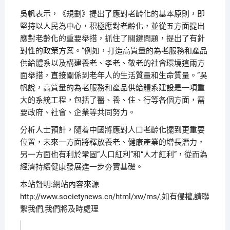
吳帆表示，《規劃》提出了應對老齡化的基本原則，即
堅持以人民為中心，积極應對老齡化，並從五方面提出
應對老齡化的重要舉措，抓住了關鍵問題，提出了有針
對性的政策方案。“例如，打造高質量的為老服務和產品
供給體系以及構建養老、孝老、敬老的社會環境這兩方
面舉措，直接關係到老年人的生活質量和生命質量。”吳
帆說，高質量的為老服務和產品供給體系建設是一項重
大的系統工程，包括了醫、養、住、行等各個方面，需
要政府、社會、企業等共同努力。
分析人士預計，隨着中國將應對人口老齡化擺到更重要
位置，未來一方面將釋放養老、健康產業的增長潛力，
另一方面也有利於鞏固“人口紅利”和“人才紅利”，從而為
經濟持續健康發展進一步夯實基礎。
本站聲明:網站內容來源
http://www.societynews.cn/html/xw/ms/,如有侵權,請聯
繫我們,我們將及時處理