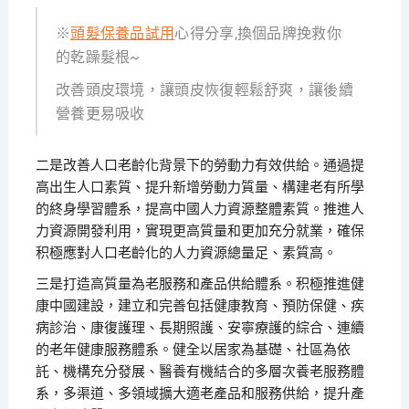
※
頭髮保養品試用
心得分享,換個品牌挽救你
的乾躁髮根~
改善頭皮環境，讓頭皮恢復輕鬆舒爽，讓後續
營養更易吸收
二是改善人口老齡化背景下的勞動力有效供給。通過提
高出生人口素質、提升新增勞動力質量、構建老有所學
的終身學習體系，提高中國人力資源整體素質。推進人
力資源開發利用，實現更高質量和更加充分就業，確保
积極應對人口老齡化的人力資源總量足、素質高。
三是打造高質量為老服務和產品供給體系。积極推進健
康中國建設，建立和完善包括健康教育、預防保健、疾
病診治、康復護理、長期照護、安寧療護的綜合、連續
的老年健康服務體系。健全以居家為基礎、社區為依
託、機構充分發展、醫養有機結合的多層次養老服務體
系，多渠道、多領域擴大適老產品和服務供給，提升產