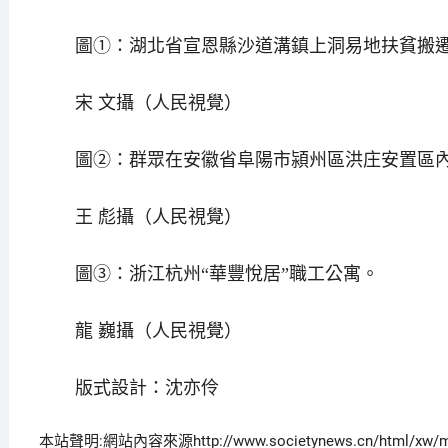
圖①：湖北省宣恩縣沙道溝鎮上洞易地扶貧搬遷
宋 文攝（人民視覺）
圖②：群眾在安徽省阜陽市潁州區洪庄安置區內
王 彪攝（人民視覺）
圖③：浙江杭州“華豐悅居”職工公寓。
龍 巍攝（人民視覺）
版式設計：沈亦伶
本站聲明:網站內容來源http://www.societynews.cn/html