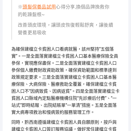
※
頭髮保養品試用
心得分享,換個品牌挽救你
的乾躁髮根~
改善頭皮環境，讓頭皮恢復輕鬆舒爽，讓後續
營養更易吸收
為確保建檔立卡貧困人口看病就醫，該州堅持“五個落
實”。一是全面落實建檔立卡貧困人口基本醫療保險全員
參保，實現應保盡保。二是全面落實建檔立卡貧困人口
參保個人繳費財政資助政策，確保資助範圍和標準達到
政策規定要求。三是全面落實建檔立卡貧困人口基本醫
療保險、大病保險、醫療救助全覆蓋，確保建檔立卡貧
困人口不“因病致貧、因病返貧”。四是全面落實建檔立卡
貧困人口縣域內定點醫療機構住院“先診療后付費”、“一
站式”即時結報、出院結賬單“一單清”措施。五是全面落
實大病專項救治和慢病簽約服務管理工作。
同時，黔西南遵循建檔立卡貧困人員自願原則，按戶與
建檔立卡貧困人口簽訂服務協議，做好常住建檔立卡貧