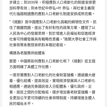
步建立；到2035年，积極應對人口老齡化的制度安排更
加科學有效；到本世紀中恭弘=叶 恭弘，與社會主義現
代化強國相適應的應對人口老齡化制度安排成熟完備。
“《規劃》是中國應對人口老齡化挑戰的綱領性文件，抓
住了關鍵問題，提出了有針對性的政策方案，體現了以
人民為中心的發展思想，對於增進人民福祉和促進經濟
社會可持續發展具有戰略性意義。”南開大學社會工作與
社會政策系教授吳帆對本報記者說。
構建為老服務供給體系
那麼，中國將如何應對人口老齡化呢？《規劃》從五個
方面明確了具體工作任務。
一是夯實應對人口老齡化的社會財富儲備。通過擴大總
量、優化結構、提高效益，實現經濟發展與人口老齡化
相適應。通過完善國民收入分配體系，優化政府、企
業、居民之間的分配格局，穩步增加養老財富儲備。健
全更加公平更可持續的社會保障制度，持續增進全體人
民的福祉水平。