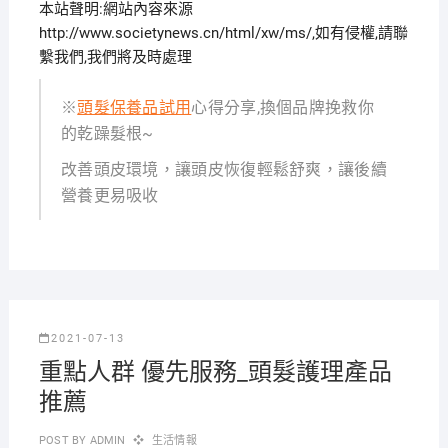
本站聲明:網站內容來源
http://www.societynews.cn/html/xw/ms/,如有侵權,請聯
繫我們,我們將及時處理
※
頭髮保養品試用
心得分享,換個品牌挽救你
的乾躁髮根~
改善頭皮環境，讓頭皮恢復輕鬆舒爽，讓後續
營養更易吸收
2021-07-13
重點人群 優先服務_頭髮護理產品
推薦
POST BY
ADMIN
生活情報