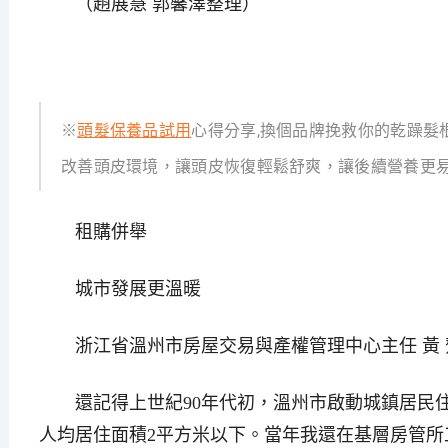
（趙展慧 郭馨澤整理）
※
頭髮保養品試用
心得分享,換個品牌挽救你的乾躁髮
改善頭皮環境，讓頭皮恢復輕鬆舒爽，讓後續營養更
租購併舉
城市發展更溫暖
浙江省溫州市房屋交易與產權管理中心主任 黃 
還記得上世紀90年代初，溫州市啟動城鎮居民住
人均居住面積2平方米以下。當年我還在基層房管所