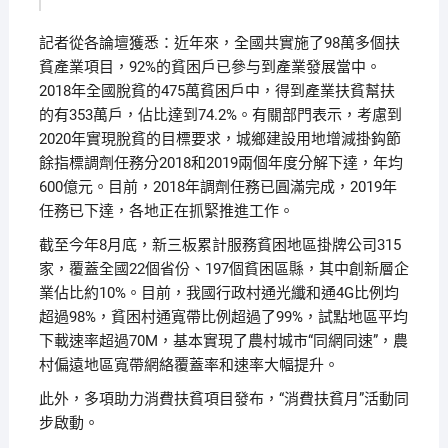
記者從各論壇獲悉：近年來，全國共實施了98萬多個扶
貧產業項目，92%的貧困戶已參与到產業發展當中。
2018年全國脫貧的475萬貧困戶中，得到產業扶貧幫扶
的有353萬戶，佔比達到74.2%。有關部門表示，考慮到
2020年實現脫貧的目標要求，城鄉建設用地增減掛鈎節
餘指標調劑任務分2018和2019兩個年度分解下達，年均
600億元。目前，2018年調劑任務已圓滿完成，2019年
任務已下達，各地正在抓緊推進工作。
截至今年8月底，新三板累計服務貧困地區掛牌公司315
家，覆蓋全國22個省份、197個貧困區縣，其中創新層企
業佔比約10%。目前，我國行政村通光纖和通4G比例均
超過98%，貧困村通寬帶比例超過了99%，試點地區平均
下載速率超過70M，基本實現了農村城市“同網同速”，農
村偏遠地區寬帶網絡覆蓋率和速率大幅提升。
此外，多項助力消費扶貧項目發布，“消費扶貧月”活動同
步啟動。