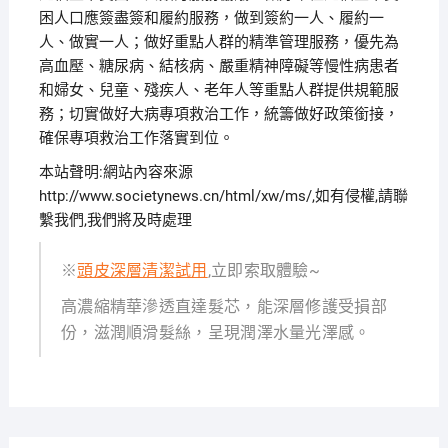
困人口應簽盡簽和履約服務，做到簽約一人、履約一
人、做實一人；做好重點人群的精準管理服務，優先為
高血壓、糖尿病、結核病、嚴重精神障礙等慢性病患者
和婦女、兒童、殘疾人、老年人等重點人群提供規範服
務；切實做好大病專項救治工作，統籌做好政策銜接，
確保專項救治工作落實到位。
本站聲明:網站內容來源
http://www.societynews.cn/html/xw/ms/,如有侵權,請聯
繫我們,我們將及時處理
※
頭皮深層清潔試用
,立即索取體驗~
高濃縮精華滲透直達髮芯，能深層修護受損部
份，滋潤順滑髮絲，呈現潤澤水量光澤感。