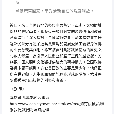
成
薑健康帶回家，享受清新自在的洗養呵護。
近日，來自全國各地的多位中共黨史、軍史、文物遺址
保護的專家學者，圍繞這一項目圖書的現實價值和教育
意義進行了深入探討。全國政協委員、叢書編委會主任
龍新民充分肯定了這套叢書對於開展愛國主義教育宣傳
的重要意義與作用，希望該書能夠將我國優秀的歷史文
化放大聚焦，為引導人民樹立和堅持正確的歷史觀、民
族觀、國家觀和文化觀提供強大的精神動力。全國政協
委員卞晉平談到，這套書面對的主要是青少年，他們正
處在世界觀、人生觀和價值觀逐步形成的階段，尤其需
要優秀主題出版物的引導和滋養。
（劉 陽）
本站聲明:網站內容來源
http://www.societynews.cn/html/xw/ms/,如有侵權,請聯
繫我們,我們將及時處理