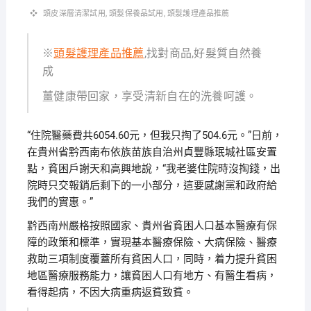
頭皮深層清潔試用
,
頭髮保養品試用
,
頭髮護理產品推薦
※
頭髮護理產品推薦
,找對商品,好髮質自然養
成
薑健康帶回家，享受清新自在的洗養呵護。
“住院醫藥費共6054.60元，但我只掏了504.6元。”日前，
在貴州省黔西南布依族苗族自治州貞豐縣珉城社區安置
點，貧困戶謝天和高興地說，“我老婆住院時沒掏錢，出
院時只交報銷后剩下的一小部分，這要感謝黨和政府給
我們的實惠。”
黔西南州嚴格按照國家、貴州省貧困人口基本醫療有保
障的政策和標準，實現基本醫療保險、大病保險、醫療
救助三項制度覆蓋所有貧困人口，同時，着力提升貧困
地區醫療服務能力，讓貧困人口有地方、有醫生看病，
看得起病，不因大病重病返貧致貧。