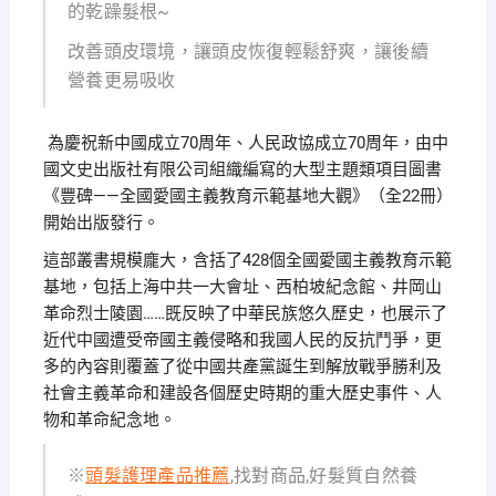
的乾躁髮根~
改善頭皮環境，讓頭皮恢復輕鬆舒爽，讓後續
營養更易吸收
為慶祝新中國成立70周年、人民政協成立70周年，由中
國文史出版社有限公司組織編寫的大型主題類項目圖書
《豐碑——全國愛國主義教育示範基地大觀》（全22冊）
開始出版發行。
這部叢書規模龐大，含括了428個全國愛國主義教育示範
基地，包括上海中共一大會址、西柏坡紀念館、井岡山
革命烈士陵園……既反映了中華民族悠久歷史，也展示了
近代中國遭受帝國主義侵略和我國人民的反抗鬥爭，更
多的內容則覆蓋了從中國共產黨誕生到解放戰爭勝利及
社會主義革命和建設各個歷史時期的重大歷史事件、人
物和革命紀念地。
※
頭髮護理產品推薦
,找對商品,好髮質自然養