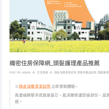
織密住房保障網_頭髮護理產品推薦
POST BY
ADMIN
生活情報
頭皮深層清潔試用
,
頭髮保養品試用
,
頭髮護理
※
頭皮深層清潔試用
,立即索取體驗~
高濃縮精華滲透直達髮芯，能深層修護受損部份，滋
感。