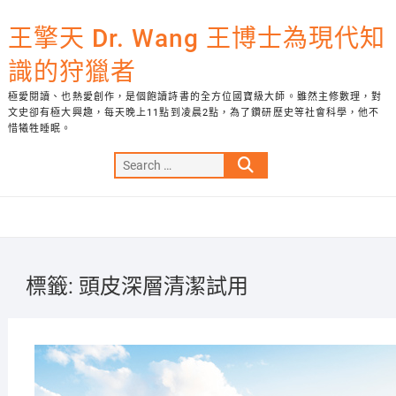
Skip
to
王擎天 Dr. Wang 王博士為現代知
content
識的狩獵者
極愛閱讀、也熱愛創作，是個飽讀詩書的全方位國寶級大師。雖然主修數理，對
文史卻有極大興趣，每天晚上11點到凌晨2點，為了鑽研歷史等社會科學，他不
惜犧牲睡眠。
Search
…
標籤:
頭皮深層清潔試用