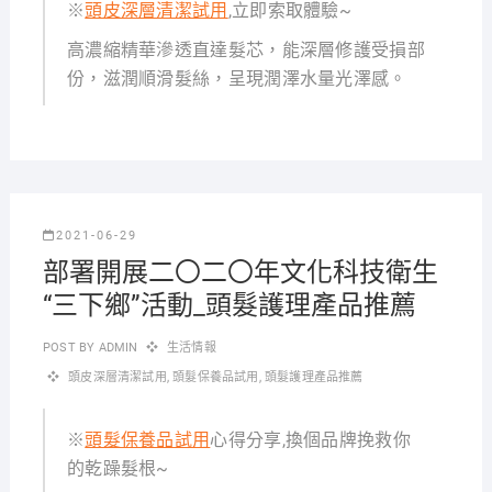
※
頭皮深層清潔試用
,立即索取體驗~
高濃縮精華滲透直達髮芯，能深層修護受損部
份，滋潤順滑髮絲，呈現潤澤水量光澤感。
2021-06-29
部署開展二〇二〇年文化科技衛生
“三下鄉”活動_頭髮護理產品推薦
POST BY
ADMIN
生活情報
頭皮深層清潔試用
,
頭髮保養品試用
,
頭髮護理產品推薦
※
頭髮保養品試用
心得分享,換個品牌挽救你
的乾躁髮根~