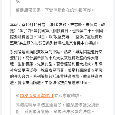
成
薑健康帶回家，享受清新自在的洗養呵護。
本報北京10月14日電 （記者常欽、許志峰、朱佩嫻、韓
鑫）10月17日是我國第六個扶貧日，也是第二十七個國
際消除貧困日。14日，以“攻堅克難——堅決打贏脫貧攻
堅戰”為主題的扶貧日系列論壇在北京會議中心舉辦。
系列論壇圍繞脫貧攻堅的重點、熱點、難點問題進行交
流研討，充分展示黨的十八大以來脫貧攻堅的偉大曆
程、生動實踐、先進典型、寶貴經驗和巨大成就，引導
社會公眾廣泛參与脫貧攻堅事業，凝聚打贏脫貧攻堅戰
的強大合力。系列論壇包括產業扶貧論壇、教育扶貧論
壇、健康扶貧論壇、生態環保扶貧論壇等21個。
※
頭皮深層清潔試用
,立即索取體驗~
高濃縮精華滲透直達髮芯，能深層修護受損部
份，滋潤順滑髮絲，呈現潤澤水量光澤感。