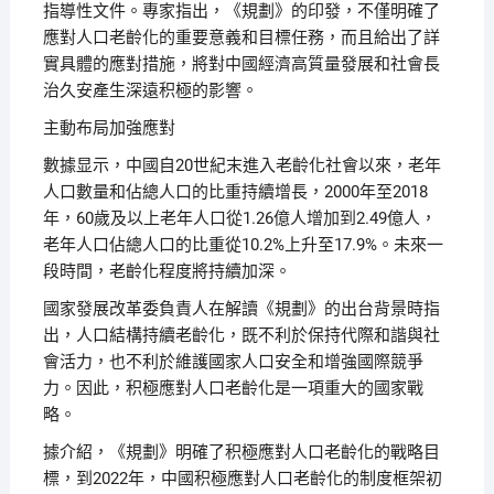
指導性文件。專家指出，《規劃》的印發，不僅明確了
應對人口老齡化的重要意義和目標任務，而且給出了詳
實具體的應對措施，將對中國經濟高質量發展和社會長
治久安產生深遠积極的影響。
主動布局加強應對
數據显示，中國自20世紀末進入老齡化社會以來，老年
人口數量和佔總人口的比重持續增長，2000年至2018
年，60歲及以上老年人口從1.26億人增加到2.49億人，
老年人口佔總人口的比重從10.2%上升至17.9%。未來一
段時間，老齡化程度將持續加深。
國家發展改革委負責人在解讀《規劃》的出台背景時指
出，人口結構持續老齡化，既不利於保持代際和諧與社
會活力，也不利於維護國家人口安全和增強國際競爭
力。因此，积極應對人口老齡化是一項重大的國家戰
略。
據介紹，《規劃》明確了积極應對人口老齡化的戰略目
標，到2022年，中國积極應對人口老齡化的制度框架初