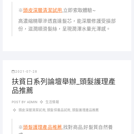
※
頭皮深層清潔試用
,立即索取體驗~
高濃縮精華滲透直達髮芯，能深層修護受損部
份，滋潤順滑髮絲，呈現潤澤水量光澤感。
2021-07-28
扶貧日系列論壇舉辦_頭髮護理產
品推薦
POST BY
ADMIN
生活情報
頭皮深層清潔試用
,
頭髮保養品試用
,
頭髮護理產品推薦
※
頭髮護理產品推薦
,找對商品,好髮質自然養