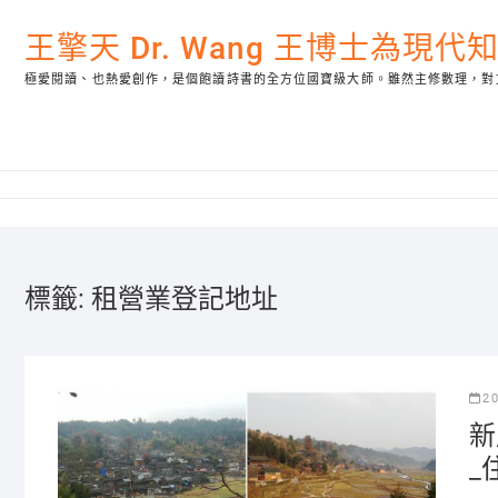
Skip
to
王擎天 Dr. Wang 王博士為現
content
極愛閱讀、也熱愛創作，是個飽讀詩書的全方位國寶級大師。雖然主修數理，對
標籤:
租營業登記地址
2
新
_