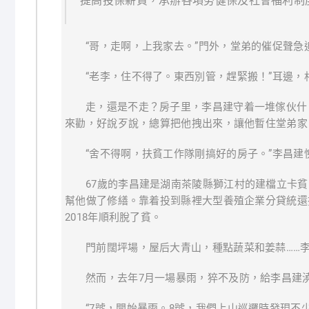
提高投保薪資，承辦各項勞健保及社會福利制
“哥，走啊，上我家去。”門外，堂弟的催促聲急
“老李，住不得了。東西別管，趕緊搬！”耳邊
走，還是不走？房子里，李昌建守着一堆傢伙什
來勸，好說歹說，總算把他拽出來，讓他暫住堂弟家
“舍不得啊，扶貧工作隊剛搞好的房子。”李昌
67歲的李昌建是湖南茶陵縣獅江村的建檔立卡
幫他做了修繕。靠着投到縣裡大型養殖企業分貸統還
2018年順利脫了貧。
門前闊坪場，屋后大青山，種點蔬菜和姜蒜……李
然而，去年7月一場暴雨，猝不及防，給李昌建
“7號，開始暴雨。8號，我們上山巡邏時發現不