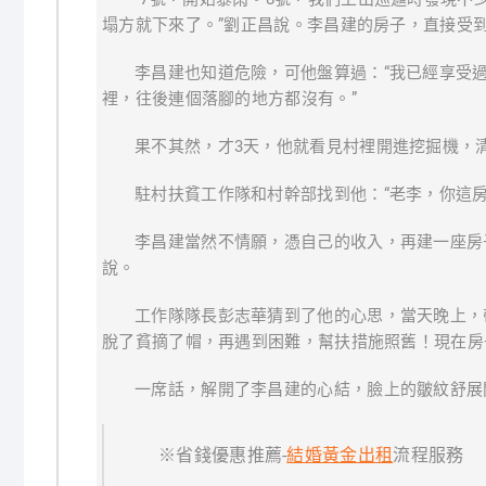
塌方就下來了。”劉正昌說。李昌建的房子，直接受
李昌建也知道危險，可他盤算過：“我已經享受
裡，往後連個落腳的地方都沒有。”
果不其然，才3天，他就看見村裡開進挖掘機，
駐村扶貧工作隊和村幹部找到他：“老李，你這房
李昌建當然不情願，憑自己的收入，再建一座房
說。
工作隊隊長彭志華猜到了他的心思，當天晚上，
脫了貧摘了帽，再遇到困難，幫扶措施照舊！現在房
一席話，解開了李昌建的心結，臉上的皺紋舒展開
※省錢優惠推薦-
結婚黃金出租
流程服務