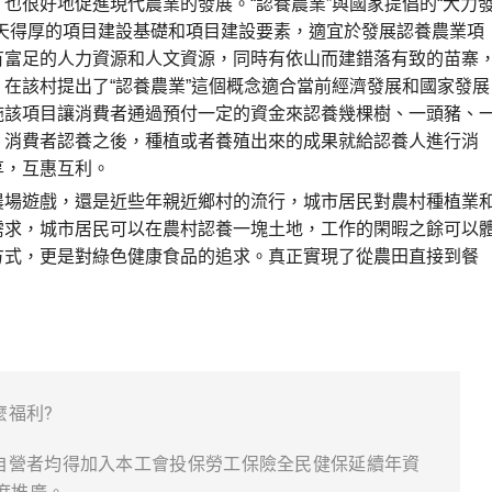
也很好地促進現代農業的發展。“認養農業”與國家提倡的“大力
天得厚的項目建設基礎和項目建設要素，適宜於發展認養農業項
有富足的人力資源和人文資源，同時有依山而建錯落有致的苗寨
在該村提出了“認養農業”這個概念適合當前經濟發展和國家發展
施該項目讓消費者通過預付一定的資金來認養幾棵樹、一頭豬、
。消費者認養之後，種植或者養殖出來的成果就給認養人進行消
享，互惠互利。
場遊戲，還是近些年親近鄉村的流行，城市居民對農村種植業
需求，城市居民可以在農村認養一塊土地，工作的閑暇之餘可以
方式，更是對綠色健康食品的追求。真正實現了從農田直接到餐
麼福利?
自營者均得加入本工會投保勞工保險全民健保延續年資