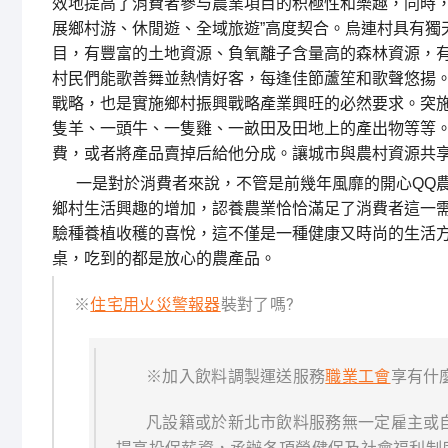
效地提高了消費者參与農業項目的积極性和樂趣，同時，
展鄉村游、休閒遊、全域旅遊”高度契合。烏連村具有獨
目，有豐富的土地資源、負氧離子含量高的森林資源，
村民們能歌善舞並熱情好客，每逢佳節蘆笙和歌聲悠揚。
戰略，也是實施鄉村振興戰略產業興旺的必然要求。突
隻羊、一頭牛、一隻雞、一畝田及田地上的產出物等等
費，或者將產品賣掉后給他分成。讓城市與農村資源共
一是對於消費者來說，不管是前幾年風靡的開心QQ農
鄉村生活興趣的增加，認養農業恰恰滿足了消費者這一
驗種養植收穫的喜悅，這不僅是一種健康又時尚的生活
桌，吃到的都是放心的農產品。
※
住宅用火災警報器
裝對了嗎?
※加入飲料調製運送服務
職業工會
享有什
凡設籍或於新北市飲料服務無一定雇主或