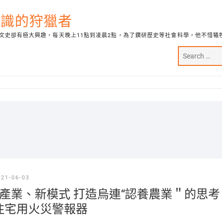
代知識的狩獵者
文史卻有極大興趣，每天晚上11點到凌晨2點，為了鑽研歷史等社會科學，他不惜犧
021-06-03
產業、新模式 打造烏連“認養農業＂的思考
住宅用火災警報器