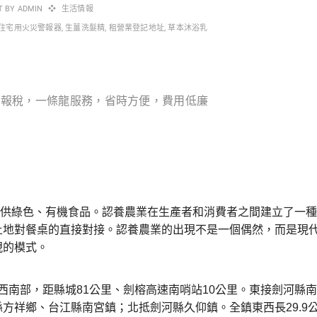
T BY
ADMIN
生活情報
住宅用火災警報器
,
生薑洗髮精
,
租營業登記地址
,
草本沐浴乳
局報稅，一條龍服務，省時方便，費用低廉
供綠色、有機食品。認養農業在生產者和消費者之間建立了一種
土地對餐桌的直接對接。認養農業的出現不是一個偶然，而是現
現的模式。
南部，距縣城81公里、劍榕高速南哨站10公里。東接劍河縣南
方祥鄉、台江縣南宮鎮；北抵劍河縣久仰鎮。全鎮東西長29.9