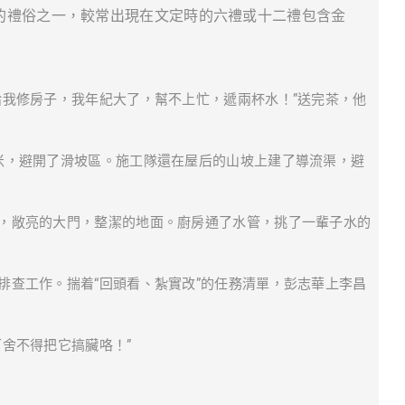
的禮俗之一，較常出現在文定時的六禮或十二禮包含金
給我修房子，我年紀大了，幫不上忙，遞兩杯水！”送完茶，他
米，避開了滑坡區。施工隊還在屋后的山坡上建了導流渠，避
，敞亮的大門，整潔的地面。廚房通了水管，挑了一輩子水的
排查工作。揣着“回頭看、紮實改”的任務清單，彭志華上李昌
舍不得把它搞臟咯！”