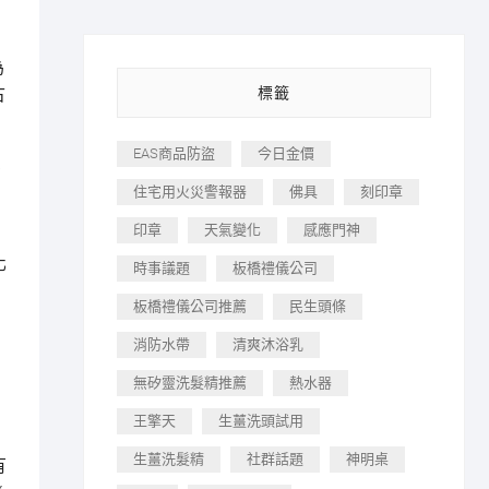
為
標籤
古
EAS商品防盜
今日金價
萬
住宅用火災警報器
佛具
刻印章
印章
天氣變化
感應門神
；
化
時事議題
板橋禮儀公司
板橋禮儀公司推薦
民生頭條
消防水帶
清爽沐浴乳
無矽靈洗髮精推薦
熱水器
。
王擎天
生薑洗頭試用
生薑洗髮精
社群話題
神明桌
有