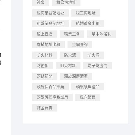
發
神桌
租公司地址
租商業登記地址
租工商地址
，
租營業登記地址
結婚黃金出租
一
線上直播
職業工會
草本沐浴乳
虛擬地址出租
金價查詢
和
防火材料
防火泥
防火漆
體
防盜扣
阻火材料
電子防盜門
頭條新聞
頭皮深層清潔
頭髮保養品推薦
頭髮護理產品
頭髮護理產品試用
風向節目
飾金買賣