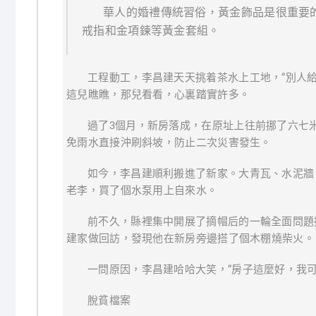
華人的婚禮傳統習俗，黃金飾品是很重要
戒指和金項鍊等黃金套組。
工程動工，李昌建天天挑着茶水上工地，“別人
這兒瞧瞧，那兒看看，心裏踏實許多。
過了3個月，新房落成，在原址上往前挪了六七
免雨水直接沖刷斜坡，防止二次災害發生。
如今，李昌建順利搬進了新家。大青瓦、水泥牆
老李，買了個水泵用上自來水。
前不久，縣裡集中開展了摘帽后的一輪全面問題
建家做回訪，發現他在新房旁邊搭了個木棚燒柴火。
一問原因，李昌建哈哈大笑，“房子這麼好，我可
脫貧檔案