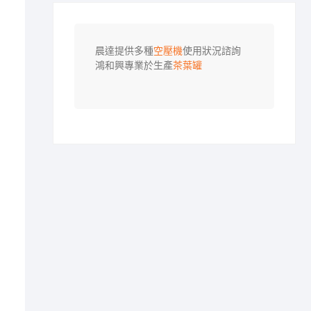
晨達提供多種
空壓機
使用狀況諮詢

鴻和興專業於生產
茶葉罐