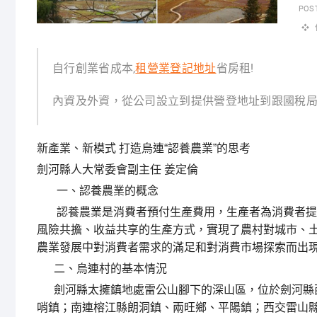
POS
自行創業省成本,
租營業登記地址
省房租!
內資及外資，從公司設立到提供營登地址到跟國稅
新產業、新模式 打造烏連“認養農業”的思考
劍河縣人大常委會副主任 姜定倫
一、認養農業的概念
認養農業是消費者預付生產費用，生產者為消費者提
風險共擔、收益共享的生產方式，實現了農村對城市、
農業發展中對消費者需求的滿足和對消費市場探索而出
二、烏連村的基本情況
劍河縣太擁鎮地處雷公山腳下的深山區，位於劍河縣西
哨鎮；南連榕江縣朗洞鎮、兩旺鄉、平陽鎮；西交雷山縣