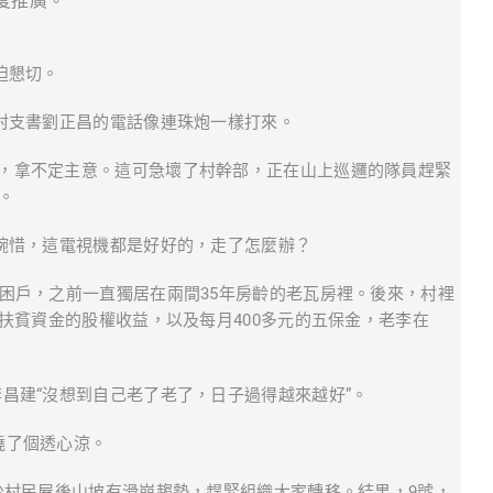
度推廣。
迫懇切。
，村支書劉正昌的電話像連珠炮一樣打來。
，拿不定主意。這可急壞了村幹部，正在山上巡邏的隊員趕緊
。
建惋惜，這電視機都是好好的，走了怎麼辦？
貧困戶，之前一直獨居在兩間35年房齡的老瓦房裡。後來，村裡
扶貧資金的股權收益，以及每月400多元的五保金，老李在
昌建“沒想到自己老了老了，日子過得越來越好”。
澆了個透心涼。
少村民屋後山坡有滑崩趨勢，趕緊組織大家轉移。結果，9號，