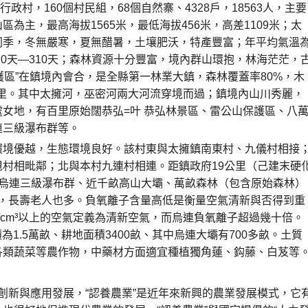
行政村，160個村民組，68個自然寨、4328戶，18563人，主要
主，最高海拔1565米，最低海拔456米，高差1109米；太
同季，冬無嚴寒，夏無醋暑，土壤肥沃，特產豐富；年平均氣溫
為270天—310天；森林資源十分豐富，境內群山環抱，林海茫茫，
護區”在鎮境內會合，是全縣第一林業大鎮，森林覆蓋率80%，木
8公里。其中太擁河，巫密河兩大河流穿境而過；鎮境內山川秀麗，
女地，有百里原始闊恭弘=叶 恭弘林景區、雷公山保護區、八
連三級瀑布群等。
境優越，生態環境良好。該村東與太擁鎮南東村、九儀村相接
村相毗鄰；北與本村九連村相連。距鎮政府19公里（己建末硬
有烏連三級瀑布群、近千畝高山大壩、萬畝森林（包含原始森林）
子含量高，長壽老人也多。負氧離子含量高低是衡量空氣清新與否得到重
個/cm³以上的空氣定義為清新空氣，而烏連負氧離子超過幾十倍。
為1.5萬畝、耕地面積3400畝、其中烏連大壩有700多畝。土質
各類蔬菜等農作物，中藥材方面適宜種植獨角蓮、鈎藤、白芨等
新與應用發展，“認養農業”是近年來新興的農業發展模式，它