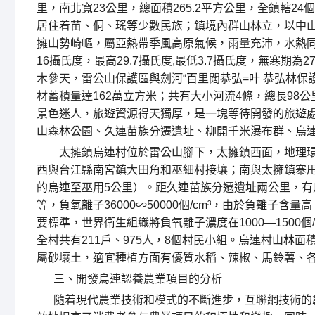
里，南北寬23公里，總面積265.2平方公里，全鎮轄24個
居住着苗、侗、瑤等少數民族；鎮境內群山林立，以中山區為
擁山勢崎嶇，屬亞熱帶季風高原氣候，雨量充沛，水熱
16攝氏度，最高29.7攝氏度,最低3.7攝氏度，無寒期
木參天，雷公山保護區與劍河“百里闊恭弘=叶 恭弘林保
材蓄積量達162萬立方米；共有大小河流4條，總長9
景色迷人，旅遊資源得天獨厚，是一塊等待開發的旅遊處
山森林公園、久連苗族分遷遺址、柳開千米瀑布群、烏
太擁鎮烏連村位於雷公山腳下，太擁鎮西面，地理環
西與台江縣南宮鎮大田角和巫細村接壤；南與太擁鎮寨甩
的烏連至巫用5公里）。距久連苗族分遷遺址兩公里，
等，負氧離子36000∽50000個/cm³，由於負離
要標準，世界衛生組織將負氧離子濃度在1000—1500
全村共有211戶、975人，8個村民小組。烏連村山林面積
屬砂壤土，適宜種植方面有優質水稻、辣椒、馬鈴薯、
三、開發烏連認養農業項目的分析
隨着現代農業技術和模式的不斷進步，互聯網技術的創