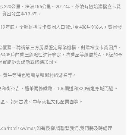
20公里、株洲166公里。2014年，茶陵有初始建檔立卡貧
，貧困發生率13.8%。
19年底，全縣建檔立卡貧困人口減少至408戶918人，貧困發
障全覆蓋。聘請第三方房屋鑒定專業機構，對建檔立卡貧困戶、
6405戶的房屋危險性進行鑒定，將房屋等級屬於A、B級的予
況實施拆舊建新或修繕加固。
橙、黃牛等特色種養業和鄉村旅游業等。
和衡茶吉、醴茶兩條鐵路，106國道和320省道穿城而過。
景區、南宋古城、中華茶祖文化產業園等。
ws.cn/html/xw/ms/,如有侵權,請聯繫我們,我們將及時處理