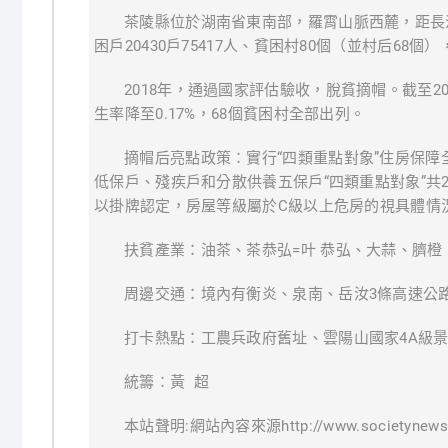
茶陵縣位於湖南省東南部，羅霄山脈西麓，距長沙2
困戶20430戶75417人、貧困村80個（並村后68個）
2018年，通過國家評估驗收，脫貧摘帽。截至20
生率降至0.17%，68個貧困村全部出列。
摘帽后亮點政策：實行“四類重點對象”住房保
低保戶、殘疾戶和分散供養五保戶“四類重點對象”共2
以掛牌認定，房屋等級屬於C級以上危房的視具體情
扶貧產業：油茶、茶恭弘=叶 恭弘、大蒜、臍
周邊交通：境內有衡炎、泉南、岳汝3條高速公路
打卡熱點：工農兵政府舊址、雲陽山國家4A級
統籌：黃 超
本站聲明:網站內容來源http://www.societyne