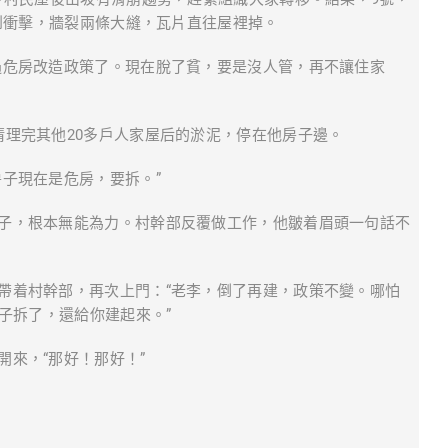
到衝擊，牆裂兩條大縫，瓦片直往屋裡掉。
過危房改造政策了。現在脫了貧，要是沒人管，再不讓住家
清理完其他20多戶人家屋后的淤泥，停在他房子邊。
子現在是危房，要拆。”
子，根本無能為力。村幹部反覆做工作，他皺着眉頭一句話不
帶着村幹部，再次上門：“老李，倒了再建，政策不變。哪怕
子拆了，還給你建起來。”
來，“那好！那好！”