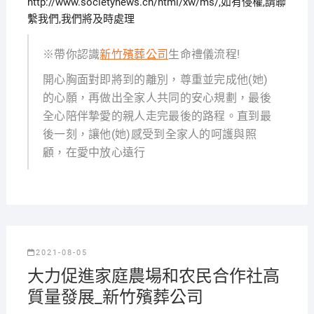
http://www.societynews.cn/html/xw/ms/,如有侵權,請聯
繫我們,我們將及時處理
※帶你認識
新竹殯葬公司
生命禮儀流程!
開心胸面對即將到的離別，尊重並完成他(她)
的心願，再做出全家人共同的安心規劃，最後
全心陪伴摯愛的親人走完最後的路程。直到最
後一刻，讓他(她)感受到全家人的呵護與照
顧，在愛中放心遠行
2021-08-05
大力促進家庭農場和农民合作社高
質量發展_新竹殯葬公司