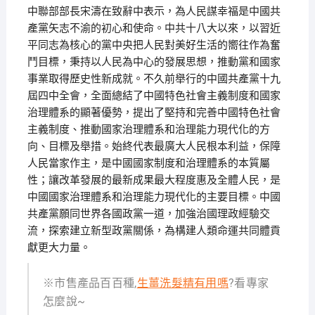
中聯部部長宋濤在致辭中表示，為人民謀幸福是中國共
產黨矢志不渝的初心和使命。中共十八大以來，以習近
平同志為核心的黨中央把人民對美好生活的嚮往作為奮
鬥目標，秉持以人民為中心的發展思想，推動黨和國家
事業取得歷史性新成就。不久前舉行的中國共產黨十九
屆四中全會，全面總結了中國特色社會主義制度和國家
治理體系的顯著優勢，提出了堅持和完善中國特色社會
主義制度、推動國家治理體系和治理能力現代化的方
向、目標及舉措。始終代表最廣大人民根本利益，保障
人民當家作主，是中國國家制度和治理體系的本質屬
性；讓改革發展的最新成果最大程度惠及全體人民，是
中國國家治理體系和治理能力現代化的主要目標。中國
共產黨願同世界各國政黨一道，加強治國理政經驗交
流，探索建立新型政黨關係，為構建人類命運共同體貢
獻更大力量。
※市售產品百百種,
生薑洗髮精有用嗎
?看專家
怎麼說~