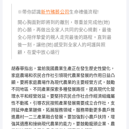
※帶你認識
新竹殯葬公司
生命禮儀流程!
開心胸面對即將到的離別，尊重並完成他(她)
的心願，再做出全家人共同的安心規劃，最後
全心陪伴摯愛的親人走完最後的路程。直到最
後一刻，讓他(她)感受到全家人的呵護與照
顧，在愛中放心遠行
胡春華指出，當前我國農業生產正在發生歷史性變化，
家庭農場和农民合作社引領現代農業發展的作用日益凸
顯。要將家庭農場作為現代農業的主要經營方式，鼓勵
不同地區、不同產業探索多種發展路徑，提高現代化管
理水平和經營效益。要堅持农民合作社合作經濟組織屬
性不動搖，引導农民按照產業發展需要成立合作社，支
持延伸產業鏈條，拓展服務領域，服務帶動更多農戶推
進農村一二三產業融合發展。要加強對小農戶扶持，增
強其適應和接納現代農業的能力。要鼓勵龍頭企業、農