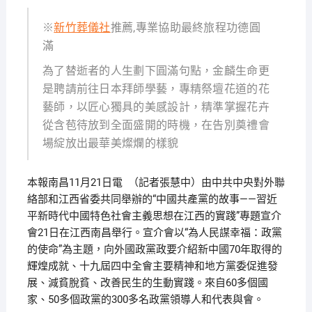
※
新竹葬儀社
推薦,專業協助最終旅程功德圓
滿
為了替逝者的人生劃下圓滿句點，金麟生命更
是聘請前往日本拜師學藝，專精祭壇花道的花
藝師，以匠心獨具的美感設計，精準掌握花卉
從含苞待放到全面盛開的時機，在告別奠禮會
場綻放出最華美燦爛的樣貌
本報南昌11月21日電 （記者張慧中）由中共中央對外聯
絡部和江西省委共同舉辦的“中國共產黨的故事——習近
平新時代中國特色社會主義思想在江西的實踐”專題宣介
會21日在江西南昌舉行。宣介會以“為人民謀幸福：政黨
的使命”為主題，向外國政黨政要介紹新中國70年取得的
輝煌成就、十九屆四中全會主要精神和地方黨委促進發
展、減貧脫貧、改善民生的生動實踐。來自60多個國
家、50多個政黨的300多名政黨領導人和代表與會。