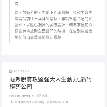
滿
為了替逝者的人生劃下圓滿句點，金麟生命更
是聘請前往日本拜師學藝，專精祭壇花道的花
藝師，以匠心獨具的美感設計，精準掌握花卉
從含苞待放到全面盛開的時機，在告別奠禮會
場綻放出最華美燦爛的樣貌
2021-08-16
凝聚脫貧攻堅強大內生動力_新竹
殯葬公司
POST BY
ADMIN
生活情報
新竹殯葬公司
,
新竹葬儀社
,
生薑洗髮精有用嗎