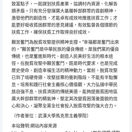
致富點子，一起謀划扶貧產業，協調村內資源、化解各
類矛盾。只有充分發揮廣大基層幹部群眾的首創精神，
激發他們的創造性，才能卓有成效地推進扶貧工作；才
能更好吸收貧困群眾的意見建議，有效監督各個環節的
扶貧工作，確保扶貧工作取得良好成效。
艱苦奮鬥為脫貧攻堅提供精神支撐。“幸福都是奮鬥出來
的。”艱苦奮鬥是中華民族的優良傳統，是我們黨的優良
傳統，也是奮進新時代、創造人民美好生活的根本途
徑。在脫貧攻堅中艱苦奮鬥，既是時代要求，也是完成
歷史使命、創造幸福生活的精神動力。當前，脫貧攻堅
已到了啃硬骨頭、攻堅拔寨的衝刺階段，不能有半點懈
怠。培育和踐行社會主義核心價值觀，大力弘揚中華民
族自強不息、扶貧濟困的傳統美德，能夠提振貧困地區
廣大幹部群眾的精氣神，堅定其改變貧困落後面貌的信
心和決心，凝聚全黨全社會投入脫貧攻堅的強大合力。
（作者單位：武漢大學馬克思主義學院）
本站聲明:網站內容來源