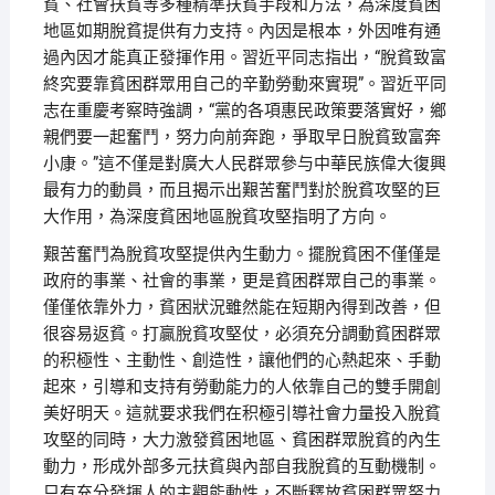
貧、社會扶貧等多種精準扶貧手段和方法，為深度貧困
地區如期脫貧提供有力支持。內因是根本，外因唯有通
過內因才能真正發揮作用。習近平同志指出，“脫貧致富
終究要靠貧困群眾用自己的辛勤勞動來實現”。習近平同
志在重慶考察時強調，“黨的各項惠民政策要落實好，鄉
親們要一起奮鬥，努力向前奔跑，爭取早日脫貧致富奔
小康。”這不僅是對廣大人民群眾參与中華民族偉大復興
最有力的動員，而且揭示出艱苦奮鬥對於脫貧攻堅的巨
大作用，為深度貧困地區脫貧攻堅指明了方向。
艱苦奮鬥為脫貧攻堅提供內生動力。擺脫貧困不僅僅是
政府的事業、社會的事業，更是貧困群眾自己的事業。
僅僅依靠外力，貧困狀況雖然能在短期內得到改善，但
很容易返貧。打贏脫貧攻堅仗，必須充分調動貧困群眾
的积極性、主動性、創造性，讓他們的心熱起來、手動
起來，引導和支持有勞動能力的人依靠自己的雙手開創
美好明天。這就要求我們在积極引導社會力量投入脫貧
攻堅的同時，大力激發貧困地區、貧困群眾脫貧的內生
動力，形成外部多元扶貧與內部自我脫貧的互動機制。
只有充分發揮人的主觀能動性，不斷釋放貧困群眾努力