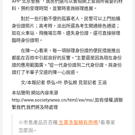
APP“北京警務”，居民們還可以實現網上查詢所需要的材
料，預約受理時間，並實時查詢辦理進展。
對於一些行動不便的孤寡老人，民警可以上門拍攝
身份證照片；高考時，派出所還為考生開通綠色通道；
如在火車站、飛機場忘帶、遺失身份證，還可直接辦理
臨時身份證明。
在陳一心看來，每一項辦理身份證的便民措施推出
都能在百姓中引起良好的反響。“主要還是因為現在身份
證的應用範圍廣。”從一代身份證到二代身份證，與身份
證打了半輩子交道的陳一心說道。
文/本報記者 恭弘=叶 恭弘婉 見習記者 王涵
本站聲明:網站內容來源
http://www.societynews.cn/html/xw/ms/,如有侵權,請聯
繫我們,我們將及時處理
※市售產品百百種,
生薑洗髮精有用嗎
?看專家
怎麼說~