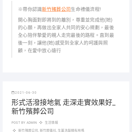
※帶你認識
新竹殯葬公司
生命禮儀流程!
開心胸面對即將到的離別，尊重並完成他(她)
的心願，再做出全家人共同的安心規劃，最後
全心陪伴摯愛的親人走完最後的路程。直到最
後一刻，讓他(她)感受到全家人的呵護與照
顧，在愛中放心遠行
2021-06-30
形式活潑接地氣 走深走實效果好_
新竹殯葬公司
POST BY
ADMIN
生活情報
新竹殯葬公司
,
新竹葬儀社
,
生薑洗髮精有用嗎