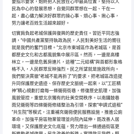
要指示要求，始終把人民放在心中最高位置，堅持以人
民為中心的發展思想，自覺同群眾想在一起、干在一
起，盡心儘力解決好群眾的操心事、煩心事、揪心事，
努力讓老百姓生活越來越好。
切實肩負起老城保護與復興的歷史責任。習近平同志強
調，“中國共產黨堅持執政為民，人民對美好生活的嚮往
就是我們的奮鬥目標。”北京市東城區作為老城區，是首
都歷史文化和古都風貌集中展示區。然而，一邊是高樓
林立，一邊是危舊房連片，這種“二元結構”與首都形象格
格不入，人民群眾反映強烈。民之所望就是施政所向。
我們堅決貫徹“老城不能再拆了”的要求，把老城區改造提
升同保護歷史遺迹、保存歷史文脈統一起來，以“工匠精
神”精心規劃打磨每一條衚衕街巷，修復歷史肌理，加強
風貌管控，重塑北京獨有的壯美空間秩序。以南鑼鼓巷
雨兒衚衕等四條衚衕修繕整治為引領，探索“申請式退租”
“共生院”等模式，注重補充衚衕便民服務設施，推進公廁
革命，加強平房區物業管理並向院內延伸，既改善人居
環境，又保護歷史文化底蘊，努力蹚出一條通過街區更
新推動老城復興、民生改善的新路。實踐啟示我們，堅