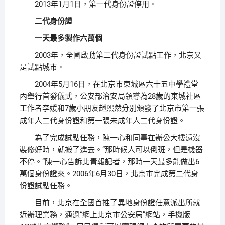
2013年1月1日，第一代身份證停用。
二代身份證
一天最多製作六萬個
2003年，全國啟動第二代身份證試點工作，北京又
是試點城市。
2004年5月16日，在北京市東城區六十五中學禮堂
內舉行首發儀式，公安部治安局領導為28歲的東城社區
工作者李媛和7歲小朋友趙熙然分別頒發了北京市第一張
成年人二代身份證和第一張未成年人二代身份證。
為了完成試點任務，陳一心和同事在辦公大樓還沒
裝修好時，就搬了進去。“那時候人可以倒班，但是機器
不停。”陳一心告訴北青報記者，那時一天最多能做出6
萬個身份證來。2006年6月30日，北京市完成第二代身
份證試點任務。
目前，北京在全國首推了異地身份證任意派出所就
近辦理業務，通過“網上北京市公安局”網站，手機版