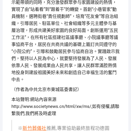
示範帶頭的同時，充分激發群眾參与家園建設的熱情，
實現了由“站着看”到“跟着干”的轉變。首創“小巷管家”動
員機制，選聘街巷“責任規劃師”，培育“花友會”等自治組
織，引導居民、駐區單位、社會組織等多元主體參与基
層治理，形成共建美好家園的良好局面。創新運用“五民
工作法”，在所有社區搭建社區議事廳、小院議事廳等議
事協商平台，居民在共商共議的基礎上籤訂共同遵守的
“小院公約”，引導和鼓勵居民參与協商自治。實踐啟示我
們，堅持以人民為中心，就要堅持發展為了人民、發展
依靠人民、發展成果由人民共享，讓人民群眾滿腔熱情
地投身到建設祖國美好未來和創造自己幸福生活的奮鬥
中去。
（作者為中共北京市東城區委書記）
本站聲明:網站內容來源
http://www.societynews.cn/html/xw/ms/,如有侵權,請聯
繫我們,我們將及時處理
※
新竹葬儀社
推薦,專業協助最終旅程功德圓