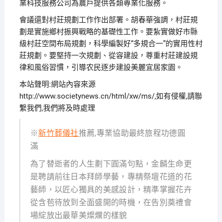
業科技服務公司為農戶提供各類專業化服務。
會議還對村莊規劃工作作出部署。胡春華強調，村莊規
劃是實施鄉村振興戰略的基礎性工作。要紮實做好市縣
級村莊空間布局規劃，科學編製好“多規合一”的實用性村
莊規劃。要堅持一次規劃、從容建設，尊重村莊建設規
律和風俗習慣，引導农民逐步建設美麗宜居家園。
本站聲明:網站內容來源
http://www.societynews.cn/html/xw/ms/,如有侵權,請聯
繫我們,我們將及時處理
※
新竹葬儀社
推薦,專業協助最終旅程功德圓
滿
為了替逝者的人生劃下圓滿句點，金麟生命更
是聘請前往日本拜師學藝，專精祭壇花道的花
藝師，以匠心獨具的美感設計，精準掌握花卉
從含苞待放到全面盛開的時機，在告別奠禮會
場綻放出最華美燦爛的樣貌