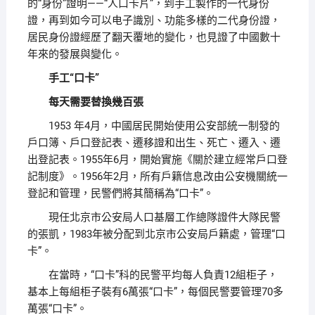
的“身份”證明——“人口卡片”，到手工製作的一代身份
證，再到如今可以电子識別、功能多樣的二代身份證，
居民身份證經歷了翻天覆地的變化，也見證了中國數十
年來的發展與變化。
手工“口卡”
每天需要替換幾百張
1953 年4月，中國居民開始使用公安部統一制發的
戶口簿、戶口登記表、遷移證和出生、死亡、遷入、遷
出登記表。1955年6月，開始實施《關於建立經常戶口登
記制度》。1956年2月，所有戶籍信息改由公安機關統一
登記和管理，民警們將其簡稱為“口卡”。
現任北京市公安局人口基層工作總隊證件大隊民警
的張凱，1983年被分配到北京市公安局戶籍處，管理“口
卡”。
在當時，“口卡”科的民警平均每人負責12組柜子，
基本上每組柜子裝有6萬張“口卡”，每個民警要管理70多
萬張“口卡”。