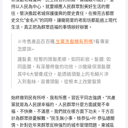
持以人民為中心，就要順應人民群眾對美好生活的嚮
往，堅決擔起老城保護復興的歷史責任，在擦亮古都歷
史文化“金名片”的同時，讓衚衕里的老街坊都能過上現代
生活，真正把為群眾造福的事情辦好辦實。
※市售產品百百種,
生薑洗髮精有用嗎
?看專家
怎麼說~
護髮素: 短暫的頭髮柔順，如同彩妝。髮膜: 如
同面膜，有深層修復的功效。沙龍級保濕髮膜
其中6大營養成分，能透過頭髮上的毛鱗片滲
入到髮絲，滋養頭髮，從根本上改變髮質
始終做到民有所呼、我有所應。習近平同志強調，“共產
黨就是為人民謀幸福的，人民群眾什麼方面感覺不幸
福、不快樂、不滿意，我們就在哪方面下功夫，千方百
計為群眾排憂解難。”民生無小事，枝恭弘=叶 恭弘總關
情。針對近年來群眾反映強烈的城市管理問題，東城區