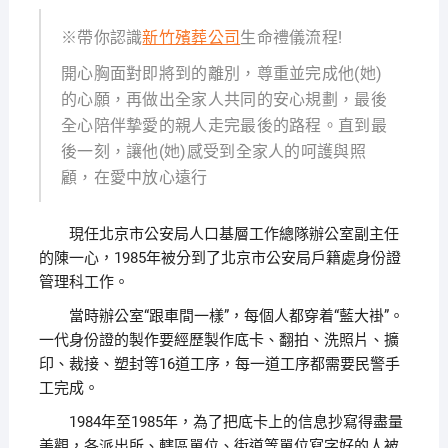
※帶你認識
新竹殯葬公司
生命禮儀流程!
開心胸面對即將到的離別，尊重並完成他(她)
的心願，再做出全家人共同的安心規劃，最後
全心陪伴摯愛的親人走完最後的路程。直到最
後一刻，讓他(她)感受到全家人的呵護與照
顧，在愛中放心遠行
現任北京市公安局人口基層工作總隊辦公室副主任
的陳一心，1985年被分到了北京市公安局戶籍處身份證
管理科工作。
當時辦公室“跟車間一樣”，每個人都穿着“藍大褂”。
一代身份證的製作要經歷製作底卡、翻拍、洗照片、擴
印、裁接、塑封等16道工序，每一道工序都需要民警手
工完成。
1984年至1985年，為了把底卡上的信息抄寫得盡量
美觀，各派出所、轄區單位、街道等單位寫字好的人被