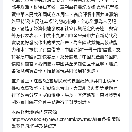
老撾人革黨中央政治局委員、中央書記處書記、中宣部
部長坎潘，科特迪瓦統一黨副執行書記安娜·烏洛托等祝
賀中華人民共和國成立70周年，高度評價中國共產黨始
終堅持“為人民謀幸福”的初心使命，全心全意為人民服
務，創造了經濟快速發展和社會長期穩定的奇迹。與會
外方代表表示，中共十九屆四中全會是中共在新時代為
實現更好發展作出的重要部署，為各國政黨提高執政能
力和水平提供了有益借鑒。中國通過“一帶一路”倡議，支
持發展中國家加快發展，充分體現了中國共產黨的國際
情懷和擔當。我們願同中國共產黨加強互學互鑒，增進
各領域務實合作，推動實現共同發展和進步。
宣介會上，江西5位基層民眾代表圍繞傳承井岡山精神、
推動脫貧攻堅、建設綠水青山、大眾創業創新等話題進
行了故事分享。塞爾維亞、埃及、塞浦路斯、柬埔寨等4
國外賓圍繞宣介會主題進行了對話討論。
本站聲明:網站內容來源
http://www.societynews.cn/html/xw/ms/,如有侵權,請聯
繫我們,我們將及時處理