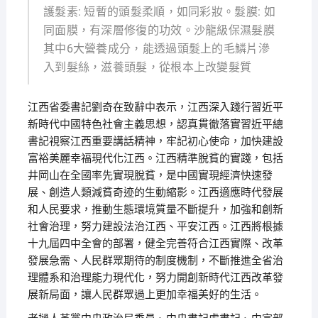
護髮素: 短暫的頭髮柔順，如同彩妝。髮膜: 如
同面膜，有深層修復的功效。沙龍級保濕髮膜
其中6大營養成分，能透過頭髮上的毛鱗片滲
入到髮絲，滋養頭髮，從根本上改變髮質
江西省委書記劉奇在致辭中表示，江西深入踐行習近平
新時代中國特色社會主義思想，認真貫徹落實習近平總
書記視察江西重要講話精神，牢記初心使命，加快建設
富裕美麗幸福現代化江西。江西精準脫貧的實踐，包括
井岡山在全國率先實現脫貧，是中國實現經濟快速發
展、創造人類減貧奇迹的生動縮影。江西適應時代發展
和人民要求，推動生態環境質量不斷提升，加強和創新
社會治理，努力建設法治江西、平安江西。江西將根據
十九屆四中全會的部署，健全完善符合江西實際、改革
發展急需、人民群眾期待的制度機制，不斷推進全省治
理體系和治理能力現代化，努力開創新時代江西改革發
展新局面，讓人民群眾過上更加幸福美好的生活。