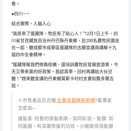
看。
●四川——
結合實際，入腦入心
“高原來了援藏隊，牧民有了貼心人！”12月1日上午，四
川省甘孜藏族自治州丹巴縣丹東鄉，近200名農牧民圍坐
在一起，聽成都市成華區援藏隊的志願宣講員講解十九
屆四中全會精神。
“援藏隊幫我們修路搭橋，還培訓農牧民發展旅游業，今
天又帶來黨的好政策。我認真學，回村再講給大伙兒
聽！”趕來聽宣講的丹東鄉莫斯卡村村支書知龔多爾吉
說。
※市售產品百百種,
生薑洗髮精有用嗎
?看專家
怎麼說~
護髮素: 短暫的頭髮柔順，如同彩妝。髮膜: 如
同面膜，有深層修復的功效。沙龍級保濕髮膜