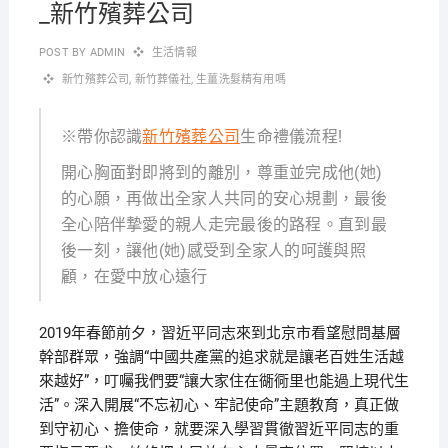
_新竹殯葬公司
POST BY
ADMIN
生活情報
新竹殯葬公司
,
新竹葬儀社
,
生薑洗髮精有用嗎
※帶你認識
新竹殯葬公司
生命禮儀流程!
開心胸面對即將到的離別，尊重並完成他(她)
的心願，再做出全家人共同的安心規劃，最後
全心陪伴摯愛的親人走完最後的路程。直到最
後一刻，讓他(她)感受到全家人的呵護與照
顧，在愛中放心遠行
2019年春節前夕，習近平同志來到北京市看望慰問基層
幹部群眾，強調“中國共產黨的追求就是讓老百姓生活越
來越好”，叮囑我們要“讓大家住在衚衕里也能過上現代生
活”。深入開展“不忘初心、牢記使命”主題教育，真正做
到守初心、擔使命，就要深入學習貫徹習近平同志的重