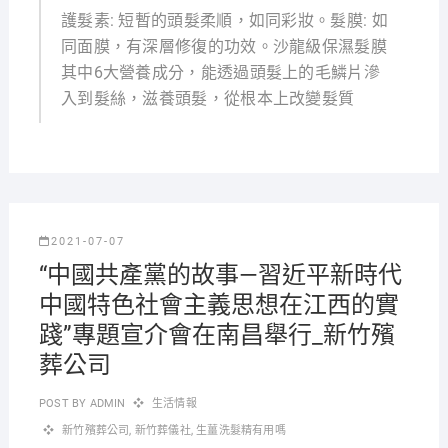
護髮素: 短暫的頭髮柔順，如同彩妝。髮膜: 如
同面膜，有深層修復的功效。沙龍級保濕髮膜
其中6大營養成分，能透過頭髮上的毛鱗片滲
入到髮絲，滋養頭髮，從根本上改變髮質
2021-07-07
“中國共產黨的故事—習近平新時代
中國特色社會主義思想在江西的實
踐”專題宣介會在南昌舉行_新竹殯
葬公司
POST BY
ADMIN
生活情報
新竹殯葬公司
,
新竹葬儀社
,
生薑洗髮精有用嗎