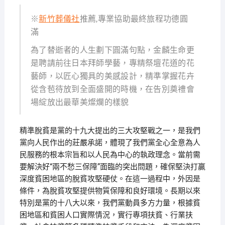
※
新竹葬儀社
推薦,專業協助最終旅程功德圓
滿
為了替逝者的人生劃下圓滿句點，金麟生命更
是聘請前往日本拜師學藝，專精祭壇花道的花
藝師，以匠心獨具的美感設計，精準掌握花卉
從含苞待放到全面盛開的時機，在告別奠禮會
場綻放出最華美燦爛的樣貌
精準脫貧是黨的十九大提出的三大攻堅戰之一，是我們
黨向人民作出的莊嚴承諾，體現了我們黨全心全意為人
民服務的根本宗旨和以人民為中心的執政理念。當前需
要解決好“兩不愁三保障”面臨的突出問題，確保堅決打贏
深度貧困地區的脫貧攻堅硬仗。在這一過程中，外因是
條件，為脫貧攻堅提供物質保障和良好環境。長期以來
特別是黨的十八大以來，我們黨動員多方力量，根據貧
困地區和貧困人口實際情況，實行專項扶貧、行業扶