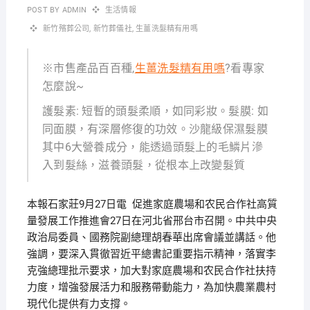
POST BY
ADMIN
生活情報
新竹殯葬公司
,
新竹葬儀社
,
生薑洗髮精有用嗎
※市售產品百百種,
生薑洗髮精有用嗎
?看專家
怎麼說~
護髮素: 短暫的頭髮柔順，如同彩妝。髮膜: 如
同面膜，有深層修復的功效。沙龍級保濕髮膜
其中6大營養成分，能透過頭髮上的毛鱗片滲
入到髮絲，滋養頭髮，從根本上改變髮質
本報石家莊9月27日電 促進家庭農場和农民合作社高質
量發展工作推進會27日在河北省邢台市召開。中共中央
政治局委員、國務院副總理胡春華出席會議並講話。他
強調，要深入貫徹習近平總書記重要指示精神，落實李
克強總理批示要求，加大對家庭農場和农民合作社扶持
力度，增強發展活力和服務帶動能力，為加快農業農村
現代化提供有力支撐。