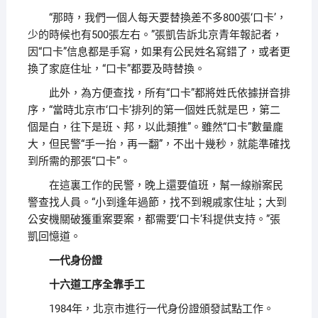
“那時，我們一個人每天要替換差不多800張‘口卡’，
少的時候也有500張左右。”張凱告訴北京青年報記者，
因“口卡”信息都是手寫，如果有公民姓名寫錯了，或者更
換了家庭住址，“口卡”都要及時替換。
此外，為方便查找，所有“口卡”都將姓氏依據拼音排
序，“當時北京市‘口卡’排列的第一個姓氏就是巴，第二
個是白，往下是班、邦，以此類推”。雖然“口卡”數量龐
大，但民警“手一抬，再一翻”，不出十幾秒，就能準確找
到所需的那張“口卡”。
在這裏工作的民警，晚上還要值班，幫一線辦案民
警查找人員。“小到逢年過節，找不到親戚家住址；大到
公安機關破獲重案要案，都需要‘口卡’科提供支持。”張
凱回憶道。
一代身份證
十六道工序全靠手工
1984年，北京市進行一代身份證頒發試點工作。