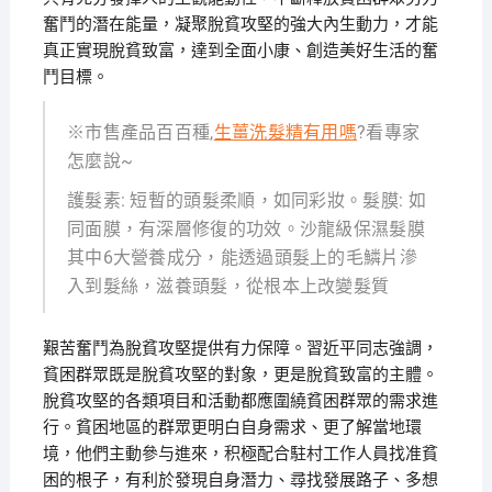
奮鬥的潛在能量，凝聚脫貧攻堅的強大內生動力，才能
真正實現脫貧致富，達到全面小康、創造美好生活的奮
鬥目標。
※市售產品百百種,
生薑洗髮精有用嗎
?看專家
怎麼說~
護髮素: 短暫的頭髮柔順，如同彩妝。髮膜: 如
同面膜，有深層修復的功效。沙龍級保濕髮膜
其中6大營養成分，能透過頭髮上的毛鱗片滲
入到髮絲，滋養頭髮，從根本上改變髮質
艱苦奮鬥為脫貧攻堅提供有力保障。習近平同志強調，
貧困群眾既是脫貧攻堅的對象，更是脫貧致富的主體。
脫貧攻堅的各類項目和活動都應圍繞貧困群眾的需求進
行。貧困地區的群眾更明白自身需求、更了解當地環
境，他們主動參与進來，积極配合駐村工作人員找准貧
困的根子，有利於發現自身潛力、尋找發展路子、多想