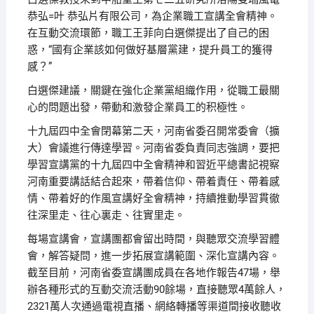
恭弘=叶 恭弘片有限公司，為企業職工宣講全會精神。
在互動交流環節，職工王菲向白選傑提出了自己的困
惑，“國有企業該如何做好基層黨建，提升員工的獲得
感？”
白選傑建議，關鍵在強化企業黨組織作用，從職工最關
心的問題出發，帶動和激發企業員工的积極性。
十九屆四中全會閉幕第二天，河南省委召開常委會（擴
大）會議進行傳達學習。河南省委負責同志強調，要把
學習宣講黨的十九屆四中全會精神和習近平總書記視察
河南重要講話結合起來，帶着信仰、帶着責任、帶着感
情、帶着好的作風宣講好全會精神，持續推動學習貫徹
往深里走、往心裏走、往實里走。
每場宣講會，宣講團都會留出時間，與聽眾交流學習體
會，解答疑問，進一步拓展宣講範圍、深化宣講內容。
截至目前，河南省委宣講團成員在各地作報告47場，舉
辦各種形式的互動交流活動90餘場，直接聽眾4萬餘人，
2321萬人次通過電視直播、網絡轉播等渠道間接收聽收