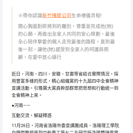
※帶你認識
新竹殯葬公司
生命禮儀流程!
開心胸面對即將到的離別，尊重並完成他(她)
的心願，再做出全家人共同的安心規劃，最後
全心陪伴摯愛的親人走完最後的路程。直到最
後一刻，讓他(她)感受到全家人的呵護與照
顧，在愛中放心遠行
近日，河南、四川、安徽、甘肅等省結合實際情況，採
用豐富多樣的形式，精心組織黨的十九屆四中全會精神
宣講活動，引導廣大黨員幹部群眾把思想和行動統一到
全會精神上來。
●河南——
互動交流，解疑釋惑
11月26日，河南省洛陽市委宣講團成員、洛陽理工學院
白選傑教授來到中船重工第七二五研究所洛陽雙瑞風電