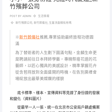
竹殯葬公司
POST BY
ADMIN
生活情報
新竹殯葬公司
,
新竹葬儀社
,
生薑洗髮精有用嗎
※
新竹葬儀社
推薦,專業協助最終旅程功德圓
滿
為了替逝者的人生劃下圓滿句點，金麟生命更
是聘請前往日本拜師學藝，專精祭壇花道的花
藝師，以匠心獨具的美感設計，精準掌握花卉
從含苞待放到全面盛開的時機，在告別奠禮會
場綻放出最華美燦爛的樣貌
底卡標準、樣本、宣傳資料等見證了身份證的發展
和變化（資料圖片）
從最早一人一張、統一在北京市公安局戶籍處備案