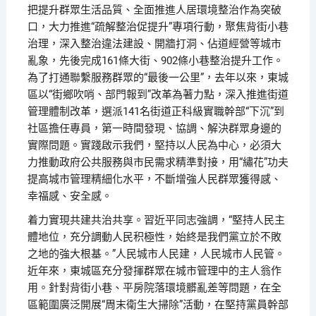
把提升群眾生活品質、全面推進人居環境整治作為突破
口，大力推進“疏解整治促提升”專項行動，聚焦背街小巷
治理，深入整治違法建設、開牆打洞、佔道經營等城市
亂象，先後完成161條大街、902條小巷整治提升工作。
為了打通聯繫服務群眾的“最後一公里”，去年以來，東城
區以“街鄉吹哨、部門報到”改革為著力點，深入推進街道
管理體制改革，選派141名街道正科級實職幹部“下沉”到
社區擔任專員，第一時間發現、協調、解決群眾身邊的
實際問題。實踐啟示我們，堅持以人民為中心，必須大
力推動政府公共服務與市民需求精準對接，用“繡花”功夫
提高城市管理精細化水平，不斷增強人民群眾獲得感、
幸福感、安全感。
着力實現共建共治共享。習近平同志強調，“堅持人民主
體地位，充分調動人民积極性，始終是我們黨立於不敗
之地的強大根基。”人民城市人民建，人民城市人民管。
近年來，東城區充分發揮群眾在城市管理中的主人翁作
用。針對背街小巷、平房院落環境髒亂差等問題，在全
區範圍廣泛開展“周末衛生大掃除”活動，在堅持黨員幹部