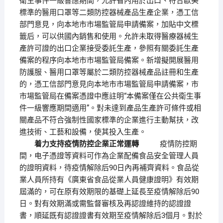
衛生事件一級響應期間，允許省內用於出口、符合歐美
標準的醫用口罩等二類防控器械產品生產企業，憑工信
部門意見，向本地市市場監管局申請備案，加貼中文標
籤后，可以供國內銷售和使用。允許未取得醫療器械生
產許可證的出口企業接受委託生產，參照有關委託生產
備案的程序向本地市市場監管局備案。新增擬開展醫用
防護服、醫用口罩等屬於二類防控器械產品註冊和生產
的，憑工信部門意見向本地市市場監管局申請備案，市
市場監管局在備案憑證中應註明“本備案僅在公共衛生事
件一級響應期間適用”。對未達到產品生產許可條件或相
關產品不符合強制性國家標準的企業進行主動幫扶，改
進技術、工藝和設備，使其投入生產。
着力支持疫情防控企業正常運轉
疫情防控期
間，电子憑證等資料可作為企業配備食品安全管理人員
的證明資料，待疫情解除后90日內再補齊資料。食品從
業人員所持有《廣東省食品從業人員健康證明》有效期
屆滿的，可在原有效期限的基礎上延長至疫情解除后90
日。對有效期滿或需監督審核及再認證維持的認證證
書，順延既有認證證書有效期至疫情解除后3個月。對於