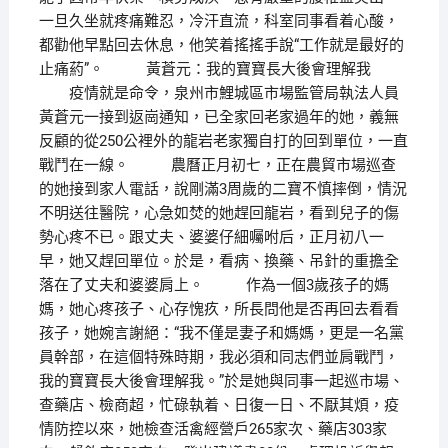
一旦久坐就疼痛難忍，冷汗直流，科室同事看着心酸，
都勸他早點回去休息，他笑着搖搖手說“工作就是最好的
止痛葯”。 黃蒼元：我的寶寶長大後會理解我
疫情就是命令，泉州市鯉城區市場監管局執法人員
黃蒼元一接到返崗通知，已全家回老家過年的她，義無
反顧的從250公裡外的龍岩老家獨自打的回到單位，一直
戰鬥在一線。 農曆正月初七，正在農貿市場巡查
的她接到家人電話，說剛滿3周歲的二寶不慎摔倒，情況
不明送往醫院，心急如焚的她趕回龍岩，看到兒子的傷
勢心疼不已。跟丈夫、婆婆仔細囑咐后，正月初八一
早，她又趕回單位。於是，看病、換藥、吊針的重擔全
落在了丈夫和婆婆肩上。 作為一個3歲孩子的媽
媽，她心疼孩子、心存愧疚，所長問他是否再回去看看
孩子，她婉言謝絕：“我不僅是妻子和媽媽，更是一名黨
員幹部，在這個特殊時期，我必須和同志們並肩戰鬥，
我的寶寶長大後會理解我。”於是她與同事一起巡市場、
查藥店、檢商超，忙碌執着、日復一日、不厭其煩，疫
情防控以來，她檢查活禽經營戶265家次、藥店303家