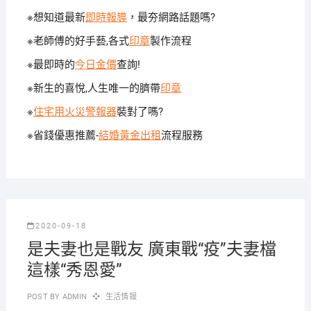
※想知道最新
即時報導
，最夯網路話題嗎?
※老師傅的好手藝,各式
印章
製作流程
※最即時的
今日金價
查詢!
※新生的喜悅,人生唯一的臍帶
印章
※
住宅用火災警報器
裝對了嗎?
※省錢優惠推薦-
結婚黃金出租
流程服務
2020-09-18
是夫妻也是戰友 廣東戰“疫”夫妻檔
這樣“秀恩愛”
POST BY
ADMIN
生活情報