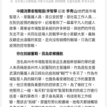
住宅用火災警報器
,
印章今日金價
,
即時報導
,
生薑洗髮精
,
草本沐浴乳
中國消費者報報道(李智華
記者
李青山
)他們是市場
監管人、是醫護人員、是公安民警、是社區工作人員……
在對抗疫情的戰役中，記者看到了一幕幕平凡人的感人
故事，廣東省市場監管系統的許多幹部，與他們的伴侶
矢志不渝，共同在這場人民戰爭中舍小家顧大家，義無
反顧走出溫暖的家庭，走向沒有硝煙的戰場，只為打贏
疫情防控攻堅戰。
你在前線奮戰，我為家鄉護航
茂名高州市市場監管局食品生產股幹部蘇灼華的愛
人朱燕梅是高州市人民醫院的主管護師，作為首批支援
武漢的醫護人員已經在抗疫前線“戰鬥”十多天了。作為市
場監管人員的蘇灼華，也擔負着家鄉防疫工作的重要責
任，他日常擔負重要的防控排查工作。為了做好工作，
他堅持上一線，每天對“自留地”監管對象的防疫工作進行
巡查。蘇灼華表示，妻子身為黨員，有技術有工作經
驗，應該去“前線”，那邊形勢比較嚴峻，她每天都接觸很