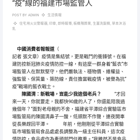
“疫”線的福建市場監管人
POST BY
ADMIN
生活情報
住宅用火災警報器
,
印章
,
即時報導
,
板橋殯葬業
,
生薑洗髮精
,
草本沐浴
乳
中國消費者報報道
（
）疫情是集結號，更是戰鬥的衝鋒號。在福
記者 張文章
建防控新冠肺炎疫情防控一線，有這麼一群身着“藍衣”市
場監管人在默默堅守，他們嚴執法、穩物價、維權益、
強監管、保質量、築防線，責任擔當戰疫情，被譽為抗”
疫”戰場的藍衣戰士。
陳國清：新戰場，豈能少我這個老兵？
“才回
來一天，你就要走，我都快90歲的人了，你還能陪我過
幾個年？”面對老母親的不舍，福建省平潭綜合實驗區市
場監管局的陳國清鼻子一酸，低頭默不作聲，連夜開車
從長樂趕回平潭。 年前，他剛剛從平潭綜合實驗
區市場監管局食品處處長調整為一級主任科員，這次疫
情防控，食品處作為牽頭部門任務重。“我雖然不是食品