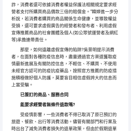
詐，消費者還可依據消費者權益保護法相關規定要求經
營者支付所購買商品價款三倍的賠償金。”韓婷進一步分
析說，若消費者購買的商品關係生命健康，並導致權益
受損，還可要求虛假廣告的經營者和發布者、利用虛假
宣傳推薦商品的社會團體及個人(如公眾號運營者及網紅
等)承擔連帶責任。
那麼，如何遠離虛假宣傳的陷阱?吳景明提示消費
者，在面對各種防疫信息時，盡量通過官方渠道獲取疫
情最新進展及有關防控信息，不輕信、不購買、不使用
未經官方認可的防疫抗疫藥品，按照官方推薦的防疫措
施積極做好個人防護，莫要盲目相信虛假誇大的信息而
上當受騙。
已簽訂的商品、服務合同
能要求經營者無條件退款嗎?
受疫情影響，一些消費者不得已取消了原已預訂的
旅遊、餐飲、出行等消費活動。儘管有關部門和行業及
時出台了減免消費者損失的退單政策，但由於假期退單