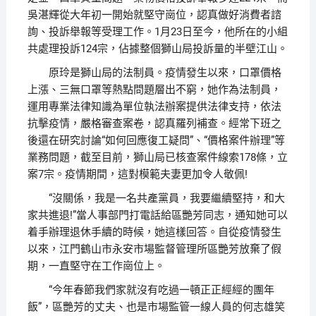
吳湛輝從大年初一開始就堅守崗位，認真做好消費者諮
詢、投訴舉報等受理工作。1月23日至今，他所在的小組
共處理投訴124宗，佔據整個獅山局投訴量的半壁江山。
原玲是獅山局的法制員。疫情發生以來，口罩價格
上漲、三無口罩等熱點問題層出不窮，她作為法制員，
運用專業法律知識為單位執法辦案提供法律支持，依法
抗擊疫情，嚴格審查案卷，認真羅列補查。經常下班之
後還在研究討論“如何回應復工疑問”、“價格案件辦理”等
業務問題，截至目前，獅山局已核查案件線索178條，立
案7宗。疫情期間，這對模範夫妻更加令人敬佩!
“沒關係，我是一名共產黨員，我要繼續堅持，和大
家共進退!”當人事部門打電話給區艷芳同志，通知她可以
着手辦理退休手續的時候，她這樣回答。自從疫情發生
以來，江門鶴山市永安市場監督管理所區艷芳放棄了假
期，一直堅守在工作崗位上。
“今年春節我們家就沒有吃過一頓正正經經的團年
飯”，區艷芳的丈夫、也是市場監管一線人員的何志雄笑