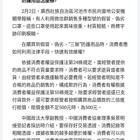
防護用品怎麼辦?
2月2日，廣西壯族自治區河池市市民向當地公安機
關舉報稱，有人利用微信群銷售多種型號的假冒、偽劣
口罩，這些口罩使用起來異味很重，材質粗糙，商標字
跡印刷模糊。
在購買到假冒、偽劣、“三無”防護用品時，消費者應
如何利用法律手段，快速有效維權?
依據消費者權益保護法第24條規定，當經營者提供
的商品不符合質量要求時，消費者可以要求退貨或者換
貨，由經營者承擔運輸等必要費用。若經營者明知是不
合格的商品仍銷售的，構成欺詐行為，消費者有權根據
消費者權益保護法第55條規定，除要求經營者退還已支
付貨款外，還可要求經營者按照購買商品價款的三倍進
行賠償，賠償金額不足500元時，為500元。
中國政法大學副教授、中國消費者協會理事吳景明
接受記者採訪時介紹，要保存好交易憑證、消費記錄等
相關憑證，證據收集的越多越便於維權。消費者可以向