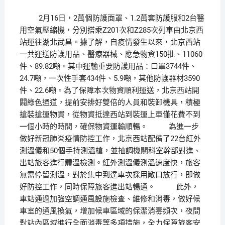
2月16日，2萬個防護面罩、1.2萬套防護服和2台醫
用空氣壓縮機，分別搭乘Z201次和Z285次列車由北京西
站運往湖北武昌。據了解，自疫情發生以來，北京西站
一共運送防護用品、醫療器械、應急物資150批、11060
件、89.82噸。其中運輸重要防護用品：口罩3744件、
24.7噸，一次性手套434件、5.9噸，其他防護器材3590
件、22.6噸。為了保障本次物資順利運送，北京西站開
闢綠色通道，提前安排好雙倍的人員和裝卸機具，積極
搶裝搶運物資，從物資抵達西站到裝運上車僅花費不到
一個小時的時間，確保物資運輸順暢。 為進一步
做好新冠肺炎疫情防控工作，北京西站配備了22台紅外
測溫儀和50個手持測溫槍，並抽調機關科室幹部對進、
出站旅客進行體溫檢測。紅外測溫儀測溫速度快，旅客
無需停留測溫，對於集中到達車次採用敞口放行，即做
好防控工作，同時保障旅客進出站暢通。 此外，
車站通過加強空調通風設施檢查、維修和消毒，做好候
車室的通風換氣，增加候車區域的保潔消毒頻次，夜間
對站內區域進行全面消毒等多項措施，全力保障旅客安