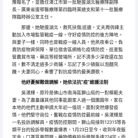
豫報名了，並擔任湛江市第一批馳援湖北醫療隊副隊
長、廣東省援鄂醫療隊第四臨時黨總支和第十一批醫療
隊臨時辦公室主任。
那邊，她馳援湖北，救死扶傷;這邊，丈夫周俏峰主
動加入市場監管戰疫一線，守好疫情防控的後方陣地。
與妻子一樣，同時也是戰疫一線人員，他夙夜奉公，負
責防疫物資保障、單位宿舍區網格化疫情防控、巡查監
管農貿市場、藥店等經營場所，記不清多少深夜還在加
班，數不清走過多少商鋪，忘記了多少頓飯以泡麵充
饑。夫妻同心，奏響了對抗疫情的最美讚歌。
他紓憂解難做調解，她依法抗“疫”維護法制
吳湛輝、原玲是佛山市南海區獅山局的一對模範夫
妻，為了盡量讓其他同事能跟家人過一個團圓年，家在
本地的他們主動申請大年初一值班。面對突然爆發疫
情，他們堅守崗位，奮戰在疫情防控最前線。吳湛輝是
一名投訴調解員。疫情防控期間，獅山局接到12315等各
類平台的投訴舉報數量爆表，1月23日至今，收到年夜飯
定金、口罩質量問題、藥物價格投訴舉報多達224宗。而