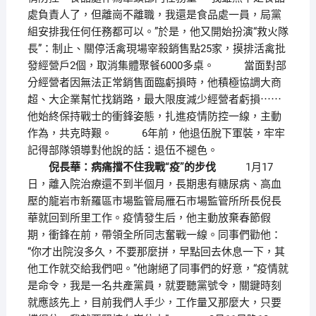
處負責人了，但離崗不離職，我還是食品處一員，局黨
組安排我任何任務都可以。”於是，他又開始扮演“救火隊
長”：制止、關停活禽現場宰殺銷售點25家，摸排活禽批
發經營戶2個，取消集體聚餐6000多桌。 當面對部
分經營者因無法正常銷售面臨虧損時，他積極協調大商
超、大企業幫忙找銷路，最大限度減少經營者虧損⋯⋯
他始終保持戰士的衝鋒姿態，扎進疫情防控一線，主動
作為，共克時艱。 6年前，他退伍脫下軍裝，牢牢
記得部隊領導對他說的話：退伍不褪色。
倪長華：病痛擋不住我戰“疫”的步伐
1月17
日，離入院治療還不到半個月，長期患有糖尿病、高血
壓的龍岩市新羅區市場監管局雁石市場監管所所長倪長
華就回到所里工作。疫情發生后，他主動放棄春節假
期，衝鋒在前，帶領全所同志奮戰一線。同事們勸他：
“你才出院沒多久，不要那麼拼，早點回去休息一下，其
他工作就交給我們吧。”他謝絕了同事們的好意，“疫情就
是命令，我是一名共產黨員，就要聽黨號令，關鍵時刻
就應該先上，目前我們人手少，工作量又那麼大，只要