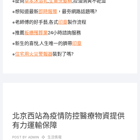
※麼尚
草本沐浴乳
,
生薑洗髮精
,控油清爽不乾澀
※想知道最新
即時報導
，最夯網路話題嗎?
※老師傅的好手藝,各式
印章
製作流程
※推薦
板橋殯葬業
24小時諮詢服務
※新生的喜悅,人生唯一的臍帶
印章
※
住宅用火災警報器
裝對了嗎?
2020-
09-14
北京西站為疫情防控醫療物資提供
有力運輸保障
POST BY
ADMIN
生活情報