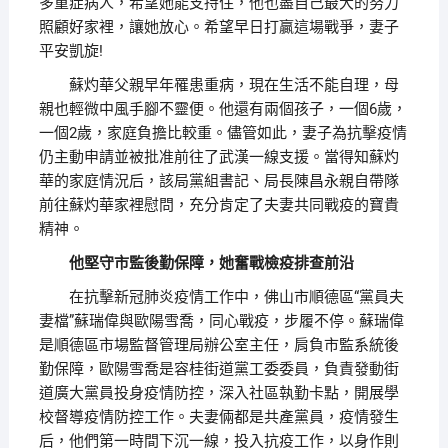
多重症病人，希望她能支持住，他也盡自己最大的努力
照顧好家裡，讓她放心。希望早日打贏這場戰爭，妻子
平安凱旋!
蘇灼華父親早年罹患重病，現在生活不能自理，母
親也輕微中風手腳不靈便。他還有兩個孩子，一個6歲，
一個2歲，家庭負擔比較重。儘管如此，妻子為抗擊疫情
仍主動申請並被批准前往了武漢一線支援。當得知蘇灼
華的家庭情況后，該局黨組書記、局長陳昌永親自帶隊
前往蘇灼華家裡慰問，充分肯定了夫妻共同戰疫的寶貴
精神。
他堅守市監後勤保障，她奮戰檢疫排查前沿
在抗擊新冠肺炎疫情工作中，佛山市順德區“黨員夫
妻檔”蘇瑞偉與歐陽雪喬，同心戰疫，步履不停。蘇瑞偉
是順德區市場監督管理局辦公室主任，肩負市監系統後
勤保障，歐陽雪喬是容桂街道黨工委委員，負責發動街
道廣大黨員投身疫情防控，深入社區執勤卡點，開展學
校督導疫情防控工作。夫妻倆都是共產黨員，疫情發生
后，他們第一時間下沉一線，投入抗疫工作，以身作則