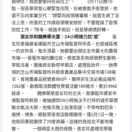
撐得住，我就要堅持在崗位上”。 2月11日晚10
點，倪長華突發心梗緊急住院，在被推進手術室前，他
還不忘向家屬交代：“趕緊向局領導彙報，說我生病了沒
法上班，所里的工作請局領導安排好，不要耽誤了疫情
防控工作。”所幸，經過手術后，倪長華病情好轉。
張玄珍和魏樂華夫妻：24小時接力抗“疫”
張
玄珍是福建省建甌市芝山市場監管所所長，也是城區唯
一的女所長，每天清晨，她都要出現在全市最大的農貿
市場——管葡市場的攤位前，檢查是否有經營野生動物、
宰殺活禽，隨後趕去勸停早餐店，處理投訴件⋯⋯她帶
領的芝山市場監管所共檢查農產品集中交易市場138場
次，食用農產品經營者860戶，關停非生活必需品場所
1262家，勸導取消群體性聚餐活動189場次，累計3960
餘桌。 魏樂華是張玄珍的丈夫，是建甌市建安市
場監管所幹部，被抽調到24小時執法不打烊的城市管理
聯合執法大隊。他每天晚上巡查街道，不停地對奶茶、
燒烤、烤魚、糕點等夜宵店勸導關停。僅2月1日一晚，
他和同事就關停了29家商鋪。這樣的夜巡在不斷地重
複。 一個傾盆大雨的夜晚，張玄珍處理完舉報