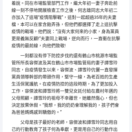
着說。同在市場監管部門工作，繼大年初一妻子奔赴前
線一刻不停地開展檢查工作之後，何志雄同志大年初二
亦加入了這場“疫情阻擊戰”，這對一起超過35年的夫妻
檔，本可以在家含飴弄孫，但他們都選擇了走上這抗擊
疫情的戰場，他們說：“沒有大家何來的小家，身為黨員
更是義無反顧!”夫妻同上戰場，逆向而行，一直衝在抗擊
疫情的最前線，向他們致敬!
一刻都沒有停下防控步伐的還有鶴山市桃源市場監
管所所長容傑波及其在鶴山市市場監管局的妻子譚雪玲
同志，自疫情發生以來，容傑波、譚雪玲伉儷一直發揮
黨員領導幹部的帶頭作用，堅守一線，為老百姓的生產
生活保駕護航。在疫情防控的這段時期，為了更加投入
工作，容傑波和譚雪玲將一雙兒女託付給在農村年邁的
父母照顧。譚雪玲的祖母不幸離世，她雖然傷心，但也
決定放棄休假。“我想，我的奶奶會理解我的，孩子們會
為爸爸媽媽感到驕傲的。”
父母是孩子最好的老師，容傑波和譚雪玲同志用自
己的行動教育了孩子何為奉獻，更是用自己的行動作出