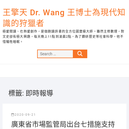
Skip
to
王擎天 Dr. Wang 王博士為現代知
content
識的狩獵者
極愛閱讀、也熱愛創作，是個飽讀詩書的全方位國寶級大師。雖然主修數理，對
文史卻有極大興趣，每天晚上11點到凌晨2點，為了鑽研歷史等社會科學，他不
惜犧牲睡眠。
Search
…
標籤:
即時報導
2020-09-21
廣東省市場監管局出台七措施支持