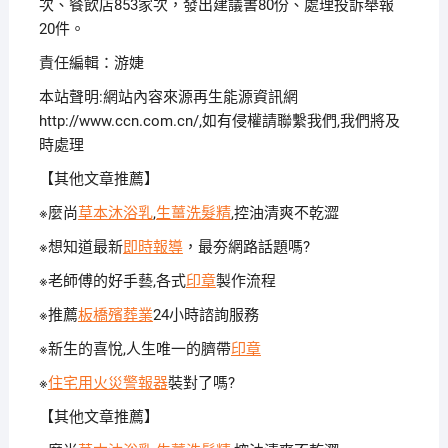
次、餐飲店853家次，發出建議書80份、處理投訴舉報
20件。
責任編輯：游婕
本站聲明:網站內容來源再生能源資訊網
http://www.ccn.com.cn/,如有侵權請聯繫我們,我們將及
時處理
【其他文章推薦】
※麼尚
草本沐浴乳
,
生薑洗髮精
,控油清爽不乾澀
※想知道最新
即時報導
，最夯網路話題嗎?
※老師傅的好手藝,各式
印章
製作流程
※推薦
板橋殯葬業
24小時諮詢服務
※新生的喜悅,人生唯一的臍帶
印章
※
住宅用火災警報器
裝對了嗎?
【其他文章推薦】