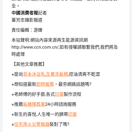
全。
中國消費者報
記者
攝影報道
董芳忠
責任編輯：游婕
本站聲明:網站內容來源再生能源資訊網
http://www.ccn.com.cn/,如有侵權請聯繫我們,我們將及
時處理
【其他文章推薦】
※麼尚
草本沐浴乳
,
生薑洗髮精
,控油清爽不乾澀
※想知道最新
即時報導
，最夯網路話題嗎?
※老師傅的好手藝,各式
印章
製作流程
※推薦
板橋殯葬業
24小時諮詢服務
※新生的喜悅,人生唯一的臍帶
印章
※
住宅用火災警報器
裝對了嗎?