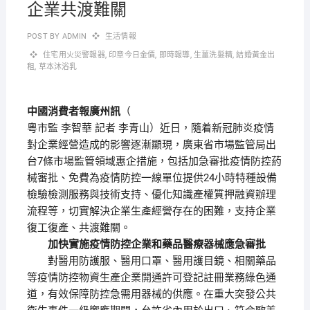
企業共渡難關
POST BY
ADMIN
生活情報
住宅用火災警報器
,
印章今日金價
,
即時報導
,
生薑洗髮精
,
結婚黃金出
租
,
草本沐浴乳
中國消費者報廣州訊
（
）近日，隨着新冠肺炎疫情
粵市監 李智華 記者 李青山
對企業經營造成的影響逐漸顯現，廣東省市場監管局出
台7條市場監管領域惠企措施，包括加急審批疫情防控葯
械審批、免費為疫情防控一線單位提供24小時特種設備
檢驗檢測服務與技術支持、優化知識產權質押融資辦理
流程等，切實解決企業生產經營存在的困難，支持企業
復工復產、共渡難關。
加快實施疫情防控企業和藥品醫療器械應急審批
對醫用防護服、醫用口罩、醫用護目鏡、相關藥品
等疫情防控物資生產企業開通許可登記註冊業務綠色通
道，有效保障防控急需用器械的供應。在重大突發公共