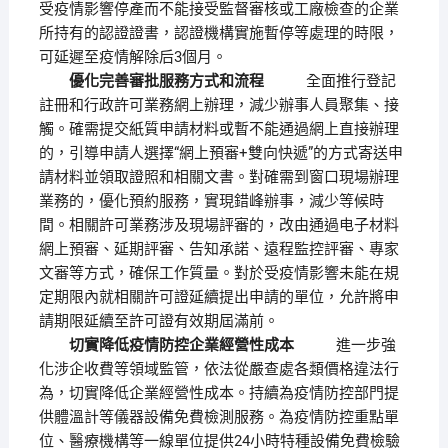
受疫情影響停產而不能接受監督審核或工廠檢查的企業
所持有的認證證書，認證機構實施暫停等處理的時限，
可延遲至疫情解除后3個月。
優化完善審批服務方式和流程
全面推行登記
註冊和行政許可業務網上辦理，減少辦事人員聚集、接
觸。確需提交紙質申請材料或暫不能通過網上直接辦理
的，引導申請人選擇“網上預審+雙向快遞”的方式寄送申
請材料並領取證照和相關文書。對確需到窗口現場辦理
業務的，優化預約服務，實現錯峰辦事，減少等候時
間。相關許可業務涉及現場評審的，改由通過电子材料
網上預審、延期評審、告知承諾、遠程監控評審、專家
文審等方式，確保工作質量。對於受疫情影響未能在規
定期限內就相關許可證延續提出申請的單位，允許將申
請期限延續至許可證有效期屆滿前。
切實降低疫情防控企業經營性成本
進一步強
化涉企收費等領域監管，依法從嚴查處各類價格違法行
為，切實降低企業經營性成本。持續為疫情防控部門提
供體溫計等儀器設備免費檢測服務。為疫情防控重點單
位、醫療機構等一線單位提供24小時特種設備免費檢驗