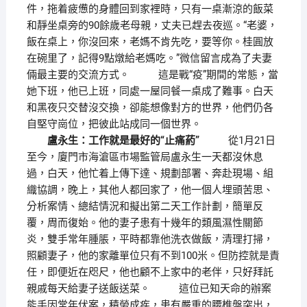
件，拖着疲憊的身體回到家裡時，只有一桌漸涼的飯菜
和靜坐桌旁的90餘歲老母親，丈夫已趕去夜巡。“老婆，
飯在桌上，你沒回來，老媽不肯先吃，要等你。桂圓放
在碗里了，記得9點燉給老媽吃。”微信留言成為了夫妻
倆最主要的交流方式。 這是戰“疫”期間的常態，當
她下班，他已上班，同處一屋同餐一桌成了難事。白天
和黑夜只交替沒交換，卻能想像對方的世界，他們仍各
自堅守崗位，把彼此站成同一個世界。
盧永生：工作就是最好的“止痛葯”
從1月21日
至今，廈門市海滄區市場監管局盧永生一天都沒休息
過，白天，他忙着上傳下達、規劃部署、奔赴現場、組
織協調，晚上，其他人都回家了，他一個人埋頭苦思、
分析案情、總結情況和擬出第二天工作計劃，簡單反
覆，周而復始。他的妻子患有十幾年的類風濕性關節
炎，雙手常年腫脹，平時都靠他洗衣做飯，清理打掃，
照顧妻子，他的家離單位只有不到100米。但防控就是責
任，即便近在咫尺，他也顧不上家中的老伴，只好拜託
親戚每天給妻子送飯送菜。 這位已知天命的辦案
能手因常年伏案，積勞成疾，患有嚴重的腰椎盤突出，