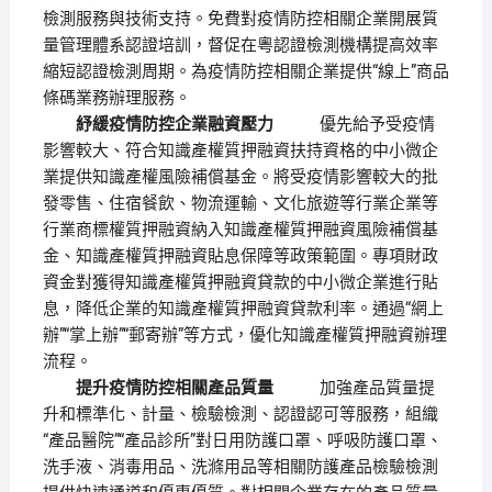
檢測服務與技術支持。免費對疫情防控相關企業開展質
量管理體系認證培訓，督促在粵認證檢測機構提高效率
縮短認證檢測周期。為疫情防控相關企業提供“線上”商品
條碼業務辦理服務。
紓緩疫情防控企業融資壓力
優先給予受疫情
影響較大、符合知識產權質押融資扶持資格的中小微企
業提供知識產權風險補償基金。將受疫情影響較大的批
發零售、住宿餐飲、物流運輸、文化旅遊等行業企業等
行業商標權質押融資納入知識產權質押融資風險補償基
金、知識產權質押融資貼息保障等政策範圍。專項財政
資金對獲得知識產權質押融資貸款的中小微企業進行貼
息，降低企業的知識產權質押融資貸款利率。通過“網上
辦”“掌上辦”“郵寄辦”等方式，優化知識產權質押融資辦理
流程。
提升疫情防控相關產品質量
加強產品質量提
升和標準化、計量、檢驗檢測、認證認可等服務，組織
“產品醫院”“產品診所”對日用防護口罩、呼吸防護口罩、
洗手液、消毒用品、洗滌用品等相關防護產品檢驗檢測