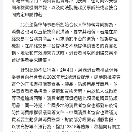
市場監管部門、消費者協會等部門投訴，也可向公安機
關和檢察機關舉報，以及向法院提起民事訴訟或者按合
同約定申請仲裁。
北京望衡律師事務所創始合伙人律師韓婷則認為，
消費者也可以直接找商家溝通，要求其賠償。若是在網
絡交易平台購買商品，可求助於平台的退貨、投訴處理
機制。在網絡交易平台提供者不能提供銷售者的真實名
稱、地址和有效聯繫方式時，消費者可以向網絡交易平
台提供者要求賠償。
針對此類不法行為，2月4日，廣西消費者權益保護
委員會向社會發布2020年第2號消費提示，建議選擇資質
齊全的正規渠道購買食品、藥品、防護用品等商品，並
注意查看商品標識、標籤和質檢證明。由於私人或微商
等渠道追訴困難，消費者應謹慎通過此類渠道購買防護
用品。同一時期，全國多地的消費者協會也都發布疫情
防控消費維權倡議書等文件。中國消費者協會也建議消
費者要主動參與消費監督，對於部分經營者制假售假、
以次充好等不法行為，撥打12315等熱線，積極向有關主