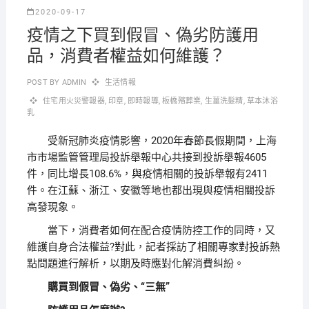
2020-09-17
疫情之下買到假冒、偽劣防護用
品，消費者權益如何維護？
POST BY
ADMIN
生活情報
住宅用火災警報器
,
印章
,
即時報導
,
板橋殯葬業
,
生薑洗髮精
,
草本沐浴
乳
受新冠肺炎疫情影響，2020年春節長假期間，上海
市市場監管管理局投訴舉報中心共接到投訴舉報4605
件，同比增長108.6%，與疫情相關的投訴舉報有2411
件。在江蘇、浙江、安徽等地也都出現與疫情相關投訴
高發現象。
當下，消費者如何在配合疫情防控工作的同時，又
維護自身合法權益?對此，記者採訪了相關專家對投訴熱
點問題進行解析，以期及時應對化解消費糾紛。
購買到假冒、偽劣、“三無”