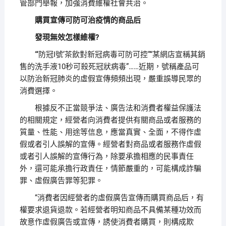
管部門舉報，加強消費維權社會共治。
購買宣傳可防可治疫情的商品后
發現無效怎樣維權?
“‘防冠I號’茶飲對新冠病毒可防可控”“某網店宣稱其銷
售的洗手液10秒可殺死冠狀病毒”……近期，號稱產品可
以防治新冠肺炎的虛假宣傳頻頻出現，嚴重誤導民眾的
消費選擇。
根據反不正當競爭法、廣告法和消費者權益保護法
的相關規定，經營者向消費者提供有關商品或者服務的
質量、性能、用途等信息，應當真實、全面，不得作虛
假或者引人誤解的宣傳。經營者對商品或者服務作虛假
或者引人誤解的宣傳行為，除要承擔相應的民事責任
外，還可能承擔行政責任，情節嚴重的，可能構成詐騙
罪、虛假廣告罪等犯罪。
“消費者因經營者的虛假廣告宣傳而購買商品后，有
權要求退貨退款。若經營者明知商品不具備某種功效而
故意作虛假廣告或宣傳，誘使消費者購買，則構成欺