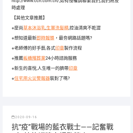
http://www.ccn.com.cn/,如有侵權請聯繫我們,我們將及
時處理
【其他文章推薦】
※麼尚
草本沐浴乳
,
生薑洗髮精
,控油清爽不乾澀
※想知道最新
即時報導
，最夯網路話題嗎?
※老師傅的好手藝,各式
印章
製作流程
※推薦
板橋殯葬業
24小時諮詢服務
※新生的喜悅,人生唯一的臍帶
印章
※
住宅用火災警報器
裝對了嗎?
2020-09-16
抗“疫”戰場的藍衣戰士——記奮戰