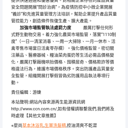
提供快速通道和優惠優質。對相關企業存在的產品質量
安全問題開展“問診治病”，為疫情防控中小微企業開展
“義診”和先進質量管理方法培訓，幫助企業提升產品質量
管控能力，創造條件恢復生產、擴大產能。
加強市場監管執法處罰力度
嚴厲打擊任何形
式野生動物交易。着力強化農貿市場監管，落實“1110制
度”（一日一清潔消毒、一周一大掃除、一月一休市、活
禽零售市場當日活禽零存欄）。強化價格監管，密切關
注藥品、醫療器械、糧油菜肉蛋奶等生活必需品價格變
化，嚴厲打擊藉機哄抬價格、囤積居奇、價格欺詐等價
格違法行為，維護市場價格秩序。突出防護產品質量安
全監管，組織開展打擊假冒偽劣防護用品執法專項行
動。
責任編輯：游婕
本站聲明:網站內容來源再生能源資訊網
http://www.ccn.com.cn/,如有侵權請聯繫我們,我們將及
時處理【其他文章推薦】
※麼尚
草本沐浴乳
,
生薑洗髮精
,控油清爽不乾澀