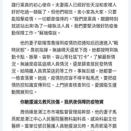
踐行黨員的初心使命。夫妻兩人已經好些天沒和家裡人
好好吃過一頓飯了，但他們相信，舍小家為大家，只要
能阻擊疫情，一切都是值得的。“我們是黨員，關鍵時刻
就該站出來!為了一線執法人員，我們要堅決做好防疫後
勤保障工作。”蘇瑞偉說。
他的妻子歐陽雪喬接到疫情防控通知后迅速進入“戰
時狀態”，靠前指揮，無論晴天還是下雨，她都按時到執
勤卡點、振華、容新、容山等社區“打卡”，了解最新情
況。無論是疫區返順人員情況，還是篩查居民發熱情
況、給隔離人員買菜送葯等工作，事無巨細，她都要一
一檢查落實。她說，疫情防控容不得半點馬虎，要把疫
情防控知識宣傳到位、上門排查核查到位、愛國衛生運
動開展到位。
你馳援湖北救死扶傷，我夙夜保障防疫物資
周俏峰是湛江市市場監督管理局幹部，他的妻子馬
燕妮是湛江中心人民醫院醫務科副科長、感染科副主任
醫師。當單位號召醫護人員馳援湖北時，馬燕妮毫不猶