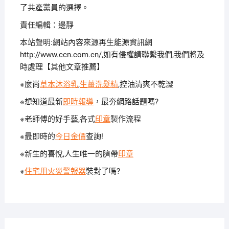
了共產黨員的選擇。
責任編輯：邊靜
本站聲明:網站內容來源再生能源資訊網
http://www.ccn.com.cn/,如有侵權請聯繫我們,我們將及
時處理【其他文章推薦】
※麼尚
草本沐浴乳
,
生薑洗髮精
,控油清爽不乾澀
※想知道最新
即時報導
，最夯網路話題嗎?
※老師傅的好手藝,各式
印章
製作流程
※最即時的
今日金價
查詢!
※新生的喜悅,人生唯一的臍帶
印章
※
住宅用火災警報器
裝對了嗎?