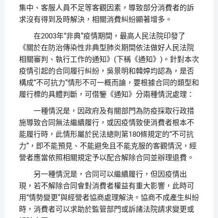
集中、客服人員不足等客觀因素，導致部分消費者的訴
求沒有得到及時解決，相關消費糾紛顯著增多。
在2003年“非典”疫情期間，最高人民法院印發了
《關於在防治傳染性非典型肺炎期間依法做好人民法院
相關審判、執行工作的通知》(下稱《通知》)。針對本次
疫情引起的合同履行糾紛，吳景明和韓婷均認為，是否
構成“不可抗力”情形不可一概而論，要根據合同的類型和
履行標的具體判斷，可借鑒《通知》分兩種情況處理：
一種情況是，因政府及有關部門為防疫採取行政措
施導致合同無法繼續履行，或因疫情致使消費者根本不
能履行時，此情形屬於民法總則第180條規定的“不可抗
力”，即不能預見、不能避免且不能克服的客觀情況，經
營者應當依照相關規定予以配合解除合同並辦理退費。
另一種情況是，合同可以繼續履行，但因疫情出
現，若不解除合同會對消費者權益有重大影響，此時可
用“情勢變更”與經營者協商處理解決。協商不成產生糾紛
時，消費者可以求助於監管部門或訴諸法院請求變更或